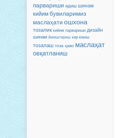
парвариши
шинам
идиш
бувиларимиз
кийим
ошхона
маслаҳати
тозалик
дизайн
кийим парвариши
шинам
йиғиштириш
кир ювиш
маслаҳат
тозалаш
тоза ҳаво
овқатланиш