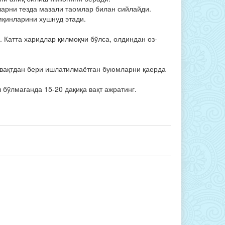
рни тезда мазали ­таомлар билан сийлайди.
яқинларини хушнуд этади.
 Катта харидлар қилмоқчи бўлса, олдиндан оз-
а вақтдан бери ишлатилмаётган буюмларни қа­ерда
ч бўлмаганда 15-20 дақиқа вақт ажратинг.