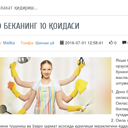
 БЕКАНИНГ 10 ҚОИДАСИ
ф:
Malika
Тоифа:
Шинам уй
2016-07-01 12:58:41
0
Яхши 
орзуси
бунинг
маслаҳ
элтув
Доно 
оиласи
Оиласи
боғлиқ
тутади
Оила 
рини тушуниш ва ўзаро ҳурмат асосида қурилиши кераклигини ёдда 