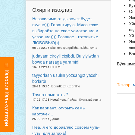
Ку
Охирги изоҳлар
Ош
Ях
Независимо от дырочек будет
Уй
вкусно))) Гарантирую. Мясо тоже
оз
выбирайте на свое усмотрение и
Уй
усвоение)))) Главное - готовить с
Ях
ЛЮБОВЬЮ)))
эк
08-03 22:36 islamova ipargul khamidkhanovna
Ва
judayam ciroyli ciqibdi. Bu yiyiwdan
bowqa narsaga yaramidi
Бўлишм
16-01 22:41 D i l i m
tayyorlash usulini yozsangiz yaxshi
bo'lardi
Теглар:
28-12 15:10 Topradio.zn.uz online
Точно поможеть ?
17-02 17:08 Исмайлова Райхан Куанышбаевна
Как вариант, открыть семь
карточек...
25-09 14:54 Дания
Неа, я его добавляю совсем чуть-
чуть, для запаха!