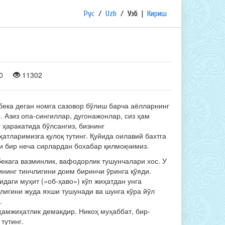
Рус
/
Uzb
/
Узб
|
Кириш
0
11302
бека деган номга сазовор бўлиш барча аёлларнинг
. Азиз опа-сингиллар, дугонажонлар, сиз ҳам
 ҳа­ракатида бўлсангиз, бизнинг
атларимизга қулоқ тутинг. Қуйида оилавий бахтга
чи бир неча сирлардан бохабар қилмоқчимиз.
бекага вазминлик, вафодорлик тушунчалари хос. У
нинг тинчлигини доим биринчи ўринга қўяди.
даги муҳит («об-ҳаво») кўп жиҳатдан ун­га
лигини жуда яхши тушунади ва шунга кўра йўл
.
ҳамжиҳатлик демакдир. Никоҳ муҳаббат, бир-
тутинг.