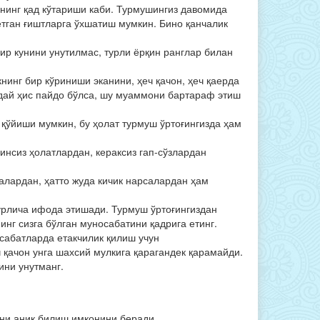
нинг қад кўтариши ка­би. Турмушингиз давомида
ётган ғиштларга ўхшатиш мумкин. Бино қанчалик
ир кунини унутилмас, турли ёрқин ранг­лар билан
инг бир кўриниши эканини, ҳеч қа­­­чон, ҳеч қаерда
ндай ҳис пайдо бўлса, шу муаммони бартараф этиш
қў­йиши мумкин, бу ҳолат турмуш ўртоғингизда ҳам
инсиз ҳолатлардан, кераксиз гап-сўзлардан
рдан, ҳатто жу­­­­­­да кичик нарсалардан ҳам
турлича ифода этишади. Турмуш ўртоғингиздан
инг сизга бўл­ган муносабатини қадрига етинг.
осабатларда етакчилик қилиш учун
қачон унга шахсий мулкига қарагандек қа­рамайди.
ини унутманг.
ини аниқ билиш имконини беради.