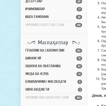
ДЕСЕРТЛАР
40
Ои
со
ИЧИМЛИКЛАР
17
му
ҚИШГА ҒАМЛАМА
Аё
20
бе
УМУМИЙ РЕЦЕПТЛАР СОНИ
346
Ҳи
бу
чо
Оқ
Маслаҳатлар
бў
Са
ГЎЗАЛЛИК ВА САЛОМАТЛИК
80
са
ШИНАМ УЙ
19
Оқ
ях
ОШХОНА ВА ОВҚАТЛАНИШ
81
Бо
ўз
МОДА ВА УСЛУБ
14
Ўр
БУВИЛАРИМИЗ МАСЛАҲАТИ
9
ра
Ҳа
ОИЛА БЮДЖЕТИ
3
Демак, я
УМУМИЙ МАСЛАХАТЛАР СОНИ
206
Ки