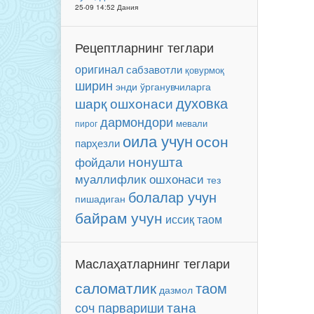
25-09 14:52 Дания
Рецептларнинг теглари
оригинал
сабзавотли
қовурмоқ
ширин
энди ўрганувчиларга
духовка
шарқ ошхонаси
дармондори
мевали
пирог
оила учун
осон
парҳезли
нонушта
фойдали
муаллифлик ошхонаси
тез
болалар учун
пишадиган
байрам учун
иссиқ таом
Маслаҳатларнинг теглари
саломатлик
таом
дазмол
соч парвариши
тана