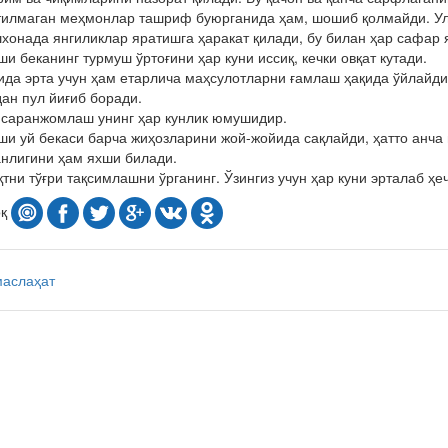
тилмаган меҳмонлар ташриф буюрганида ҳам, шошиб қолмайди. Ула
хонада янгиликлар яратишга ҳаракат қилади, бу билан ҳар сафар 
ши беканинг турмуш ўртоғини ҳар куни иссиқ, кечки овқат кутади.
ида эрта учун ҳам етарлича маҳсулотларни ғамлаш ҳақида ўйлайди.
дан пул йиғиб боради.
 саранжомлаш унинг ҳар кунлик юмушидир.
ши уй бекаси барча жиҳозларини жой-жо­йида сақлайди, ҳатто ан­ч
анлигини ҳам яхши билади.
қтни тўғри тақсимлашни ўрганинг. Ўзингиз учун ҳар куни эрталаб ҳе
оқ
маслаҳат