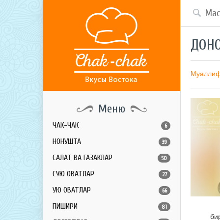
ДОНО
Муалли
Меню
ЧАК-ЧАК
6
НОНУШТА
39
САЛАТ ВА ГАЗАКЛАР
50
СУЮҚ ОВҚАТЛАР
27
ҚУЮҚ ОВҚАТЛАР
66
ПИШИРИҚ
81
би