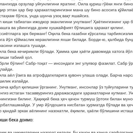
лангизда орзулар уйғунлигини яратинг. Оила қуриш гўёки янги бино
дир этган ҳар бир ҳаракатларингизни мана шу бино асосига қўйила
стаҳкам бўл­са, унда шунча узоқ вақт яшайсиз.
л киши табиатан ижодкор эканлигини унутманг! Ҳаётингизнинг ҳар б
зашга ва уйингизда доим хушкайфият бўлишига ҳа­ракат қилинг.
ссиётларга эрк берманг! Оқила бека ға­забни кўрсатиш тарбиясизликн
нга йўл қўймаслик кераклигини яхши билади. Борди-ю, қалбида бу
расини излашга тушади.
ила бека кечиримли бўлади. Ҳамма ҳам ҳаёти давомида хатога йўл 
лиши табиий ҳол.
брли бўлинг! Сабр-тоқат — инсондаги энг улуғвор фазилат. Сабр ўр
қлайди.
ила аёл ўзига ва атрофдагиларига қувонч улаша олади. Барча нарсала
шилик излайди.
рича қабул қилишни ўрганинг. Унутманг, инсонлар ўз туйғуларини 
ингиз истаган тасаввурингиз даражасидаги ҳаракатларни кутманг. Ун
нингизни билинг. Ҳақиқий бека ҳеч қачон турмуш ўртоғи билан мун
қобатлашмайди. У умр йўлдошига нисбатан ҳурматда бўлади ва ҳеч 
р қандай эркак аёлининг назокатли, ёқим­ли, ҳа­ёли бўлишини исташ
хши бека доимо:
рим ва чиқимларини назорат қилади. Бу қачон ва қанча сарфлаган