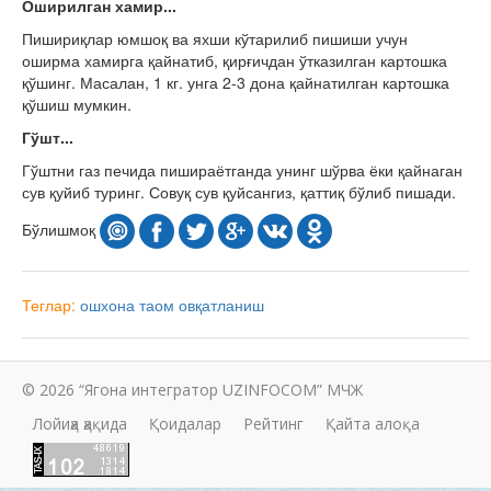
Оширилган хамир...
Пишириқлар юмшоқ ва яхши кўтарилиб пишиши учун
оширма хамирга қайнатиб, қирғичдан ўтказилган картошка
қўшинг. Масалан, 1 кг. унга 2-3 дона қайнатилган картошка
қўшиш мумкин.
Гўшт...
Гўштни газ печида пишираётганда унинг шўрва ёки қайнаган
сув қуйиб туринг. Совуқ сув қуйсангиз, қаттиқ бўлиб пишади.
Бўлишмоқ
Теглар:
ошхона
таом
овқатланиш
© 2026 “Ягона интегратор UZINFOCOM” МЧЖ
Лойиҳа ҳақида
Қоидалар
Рейтинг
Қайта алоқа