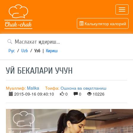
Toggl
navig
Калькулятор калорий
Рус
/
Uzb
/
Узб
|
Кириш
УЙ БЕКАЛАРИ УЧУН
Муаллиф:
Malika
Тоифа:
Ошхона ва овқатланиш
2015-09-16 09:40:10
0
0
10226