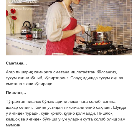
Сметана...
Агар пишириқ хамирига сметана ишлатаётган бўлсангиз,
тухум оқини қўшиб, кўпиртиринг. Совуқ идишда тухум оқи ва
сметана яхши кўпиради.
Пишлоқ...
Тўғралган пишлоқ бўлакларини ликопчага солиб, озгина
шакар сепинг. Кейин устидан ликопчани ёпиб сақланг. Шунда
у янгидек туради, суви қочиб, қуриб қолмайди. Пишлоқ
юмшоқ ва янгидек бўлиши учун уларни сутга солиб олиш ҳам
мумкин.