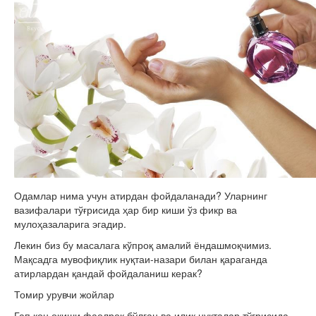
Одамлар нима учун атирдан фойдаланади? Уларнинг
вазифалари тўғрисида ҳар бир киши ўз фикр ва
мулоҳазаларига эгадир.
Лекин биз бу масалага кўпроқ амалий ёндашмоқчимиз.
Мақсадга мувофиқлик нуқтаи-назари билан қараганда
атирлардан қандай фойдаланиш керак?
Томир урувчи жойлар
Гап қон оқиши фаолроқ бўлган ва илиқ нуқталар тўғрисида