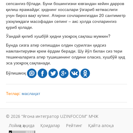
сепсангиз бўлади. Буни бошингизни ювгандан кейин дарров
қилиш ярамайди: ҳиднинг хоссалари ўзгариб кетмаслиги
учун бироз вақт кутинг. Атирни сочларингиздан 20 сантиметр
узоқликдаги масофадан сепинг – акс ҳолда сочларингиз
қуриб қолади.
Ўандай қилиб хушбўй ҳидни узоқроқ сақлаш мумкин?
Бунда сизга атир сепишдан олдин сурилган ҳидсиз
намлантирувчи крем ёрдам беради. Шу йўл билан сиз тери
тешикчаларига атир тушишининг олдини оласиз, хушбўй ҳид
эса узоқроқ сақланади.
Бўлишмоқ
Теглар:
маслаҳат
© 2026 “Ягона интегратор UZINFOCOM” МЧЖ
Лойиҳа ҳақида
Қоидалар
Рейтинг
Қайта алоқа