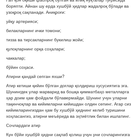
боряпти. Айнан шу ерда хушбўй ҳидлар жадалроқ бўлади ва
узоқроқ сақланади. Аниқроғи:
уйқу артерияси;
билакларнинг ички томони;
тизза ва тирсакларнинг букилиш жойи;
қулоқларнинг орқа соҳалари;
чаккалар;
бўйин соҳаси.
Атирни қандай сепган яхши?
Атир кетиши қийин бўлган доғлар қолдириш хусусиятига эга.
Шунингдек улар марварид ва бошқа қимматбаҳо металларга
ҳар доим ҳам фойдали бўлавермайди. Шунинг учун уларни
тақинчоқлар ва кийимларни кийишдан олдин сепинг. Агар сиз
кийимларингиздан ҳам бу хушбўй ҳиднинг келиб туришини
хоҳласангиз, атирни меъёрида ва эҳтиётлик билан ишлатинг.
Сочлардаги атир
Кун бўйи хушбўй ҳидни сақлаб қолиш учун уни сочларингизга