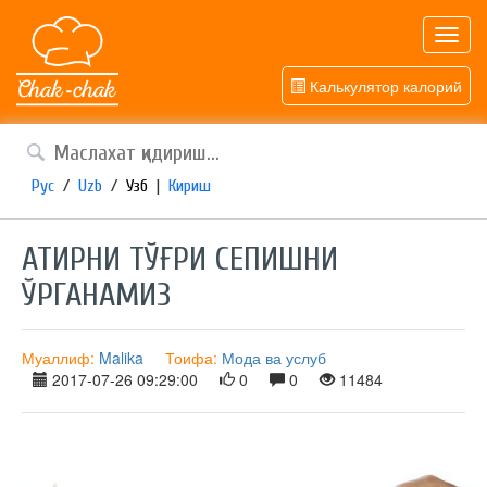
Toggl
navig
Калькулятор калорий
Рус
/
Uzb
/
Узб
|
Кириш
АТИРНИ ТЎҒРИ СЕПИШНИ
ЎРГАНАМИЗ
Муаллиф:
Malika
Тоифа:
Мода ва услуб
2017-07-26 09:29:00
0
0
11484