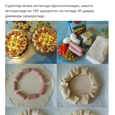
Суратлар кетма-кетлигида кўрсатилганидек, шаклга
келтирилади ва 180 ҳароратли газ печида 30 дақиқа
давомида пиширилади.