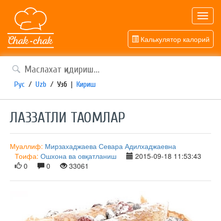
Toggl
navig
Калькулятор калорий
Рус
/
Uzb
/
Узб
|
Кириш
ЛАЗЗАТЛИ ТАОМЛАР
Муаллиф:
Мирзахаджаева Севара Адилхаджаевна
Тоифа:
Ошхона ва овқатланиш
2015-09-18 11:53:43
0
0
33061