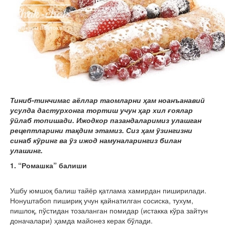
Тиниб-тинчимас аёллар таомларни ҳам ноанъанавий
усулда дастурхонга тортиш учун ҳар хил ғоялар
ўйлаб топишади. Ижодкор пазандаларимиз улашган
рецептларини тақдим этамиз. Сиз ҳам ўзингизни
синаб кўринг ва ўз ижод намуналарингиз билан
улашинг.
1. “Ромашка” балиши
Ушбу юмшоқ балиш тайёр қатлама хамирдан пиширилади.
Нонуштабоп пишириқ учун қайнатилган сосиска, тухум,
пишлоқ, пўстидан тозаланган помидар (истакка кўра зайтун
доначалари) ҳамда майонез керак бўлади.