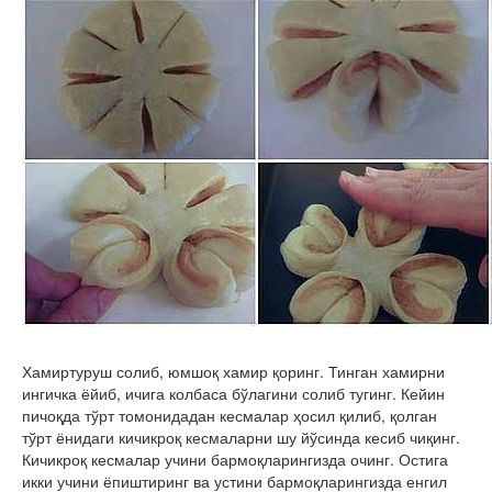
Хамиртуруш солиб, юмшоқ хамир қоринг. Тинган хамирни
ингичка ёйиб, ичига колбаса бўлагини солиб тугинг. Кейин
пичоқда тўрт томонидадан кесмалар ҳосил қилиб, қолган
тўрт ёнидаги кичикроқ кесмаларни шу йўсинда кесиб чиқинг.
Кичикроқ кесмалар учини бармоқларингизда очинг. Остига
икки учини ёпиштиринг ва устини бармоқларингизда енгил