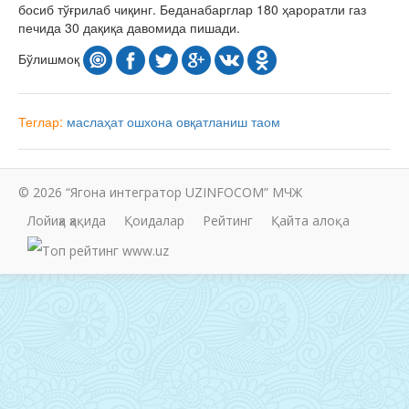
босиб тўғрилаб чиқинг. Беданабарглар 180 ҳароратли газ
печида 30 дақиқа давомида пишади.
Бўлишмоқ
Теглар:
маслаҳат
ошхона
овқатланиш
таом
© 2026 “Ягона интегратор UZINFOCOM” МЧЖ
Лойиҳа ҳақида
Қоидалар
Рейтинг
Қайта алоқа