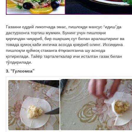
Газакни оддий ликопчада эмас, пишлоқди махсус “идиш”да
дастурхонга тортиш мумкин. Бунинг учун пишлоқни
қирғичдан чиқариб, бир ошқошиқ сут билан аралаштиринг ва
товада қумоқ каби ингичка асосда қовуриб олинг. Иссиққина
пишлоқли қуймоқ стаканга ётқизилганча шу аснода
қотирилади. Тайёр тарталеткалар ичи исталган газак билан
тўлдирилади.
3. “Гулсомса”