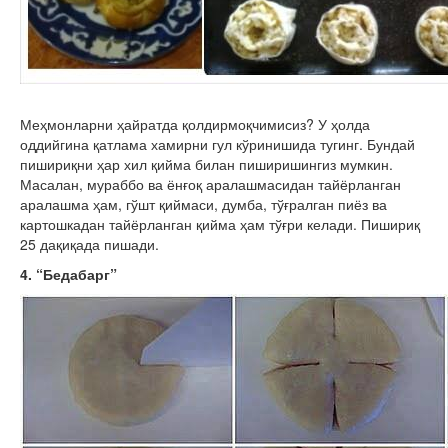
Меҳмонларни ҳайратда қолдирмоқчимисиз? У ҳолда
оддийгина қатлама хамирни гул кўринишида тугинг. Бундай
пишириқни ҳар хил қийма билан пиширишингиз мумкин.
Масалан, мураббо ва ёнғоқ аралашмасидан тайёрланган
аралашма ҳам, гўшт қиймаси, думба, тўғралган пиёз ва
картошкадан тайёрланган қийма ҳам тўғри келади. Пишириқ
25 дақиқада пишади.
4. “Бедабарг”