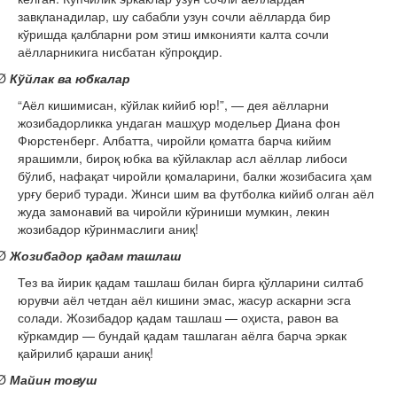
завқланадилар, шу сабабли узун сочли аёлларда бир
кўришда қалбларни ром этиш имконияти калта сочли
аёлларникига нисбатан кўпроқдир.
Ø
Кўйлак ва юбкалар
“Аёл кишимисан, кўйлак кийиб юр!”, — дея аёлларни
жозибадорликка ундаган машҳур модельер Диана фон
Фюрстенберг. Албатта, чиройли қоматга барча кийим
ярашимли, бироқ юбка ва кўйлаклар асл аёллар либоси
бўлиб, нафақат чиройли қомаларини, балки жозибасига ҳам
урғу бериб туради. Жинси шим ва футболка кийиб олган аёл
жуда замонавий ва чиройли кўриниши мумкин, лекин
жозибадор кўринмаслиги аниқ!
Ø
Жозибадор қадам ташлаш
Тез ва йирик қадам ташлаш билан бирга қўлларини силтаб
юрувчи аёл четдан аёл кишини эмас, жасур аскарни эсга
солади. Жозибадор қадам ташлаш — оҳиста, равон ва
кўркамдир — бундай қадам ташлаган аёлга барча эркак
қайрилиб қараши аниқ!
Ø
Майин товуш