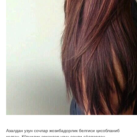
Азалдан узун сочлар жозибадорлик белгиси ҳисобланиб
келган. Кўпчилик эркаклар узун сочли аёллардан