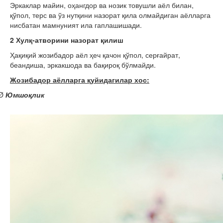
Эркаклар майин, оҳангдор ва нозик товушли аёл билан,
қўпол, терс ва ўз нутқини назорат қила олмайдиган аёлларга
нисбатан мамнуният ила гаплашишади.
2 Хулқ-атворини назорат қилиш
Ҳақиқий жозибадор аёл ҳеч қачон қўпол, серғайрат,
беандиша, эркакшода ва бақироқ бўлмайди.
Жозибадор аёлларга қуйидагилар хос:
Ø
Юмшоқлик