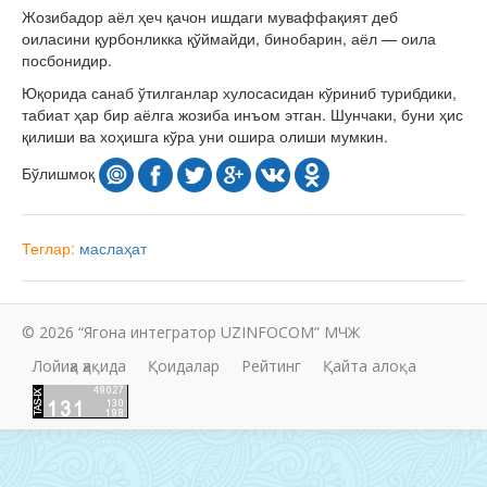
Жозибадор аёл ҳеч қачон ишдаги муваффақият деб
оиласини қурбонликка қўймайди, бинобарин, аёл — оила
посбонидир.
Юқорида санаб ўтилганлар хулосасидан кўриниб турибдики,
табиат ҳар бир аёлга жозиба инъом этган. Шунчаки, буни ҳис
қилиши ва хоҳишга кўра уни ошира олиши мумкин.
Бўлишмоқ
Теглар:
маслаҳат
© 2026 “Ягона интегратор UZINFOCOM” МЧЖ
Лойиҳа ҳақида
Қоидалар
Рейтинг
Қайта алоқа