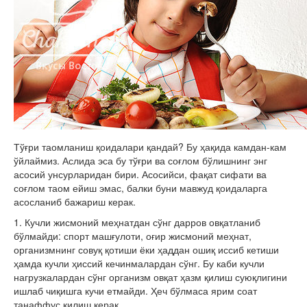
Тўғри таомланиш қоидалари қандай? Бу ҳақида камдан-кам
ўйлаймиз. Аслида эса бу тўғри ва соғлом бўлишнинг энг
асосий унсурларидан бири. Асосийси, фақат сифати ва
соғлом таом ейиш эмас, балки буни мавжуд қоидаларга
асосланиб бажариш керак.
1.
Кучли жисмоний меҳнатдан сўнг дарров овқатланиб
бўлмайди: спорт машғулоти, оғир жисмоний меҳнат,
организмнинг совуқ қотиши ёки ҳаддан ошиқ иссиб кетиши
ҳамда кучли ҳиссий кечинмалардан сўнг. Бу каби кучли
нагрузкалардан сўнг организм овқат ҳазм қилиш суюқлигини
ишлаб чиқишга кучи етмайди. Ҳеч бўлмаса ярим соат
танаффус қилиш керак.