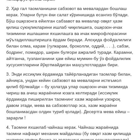
2.
Ҳар гал таомланишни сабзовот ва мевалардан бошлаш
керак. Уларни бутун ёки салат кўринишида есангиз бўлади.
Бўш ошқозонга ейилган сабзавот ва мевалар овқат ҳазм
қилиш суюқликларини ишлаб чиқилишига, ошқозон-ичак
тизимини ишлашини яхшилашга ва ичак микрофлорасини
мўътадиллаштиришга ёрдам беради. Алоҳида фойдалилиги
билан олма, карам (гулкарам, броколли, оддий, . . .), сабзи,
бодринг, помидор, ширин булғори ажралиб туради. Карамни,
айтганча, тузланганини ҳам ейиш мумкин-бу ўз фойдалилик
хусусиятларини йўқотмайдиган маҳсулотлардан бири.
3.
Энди иссиқлик ёрдамида тайёрланадиган таомлар билан,
айниқса, ундан кейин сабзовот ва меваларни истеъмол
қилиб бўлмайди – бу ҳолатда улар ошқозон-ичак тизимида
чириш ва ачиш жараёнини юзага келтиради (иссиқлик
ёрдамида пиширилган таомнинг хазм жараёни узоқроқ
давом этади, мева ва сабзовотлар эса, хазм жараёни
бошланмасдан олдин туриб қолади). Десертга мева ейиш –
зарарли !
4.
Таомни яхшилаб чайнаш керак. Чайнаш жараёнида
таомни нафақат механик майдалаш (бу овқат хазм қилишда
иштирок этувчи бошқа аъзоларнинг ишини осонлаштиради),