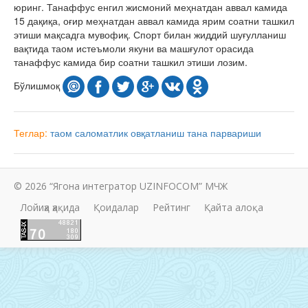
юринг. Танаффус енгил жисмоний меҳнатдан аввал камида
15 дақиқа, оғир меҳнатдан аввал камида ярим соатни ташкил
этиши мақсадга мувофиқ. Спорт билан жиддий шуғулланиш
вақтида таом истеъмоли якуни ва машғулот орасида
танаффус камида бир соатни ташкил этиши лозим.
Бўлишмоқ
Теглар:
таом
саломатлик
овқатланиш
тана парвариши
© 2026 “Ягона интегратор UZINFOCOM” МЧЖ
Лойиҳа ҳақида
Қоидалар
Рейтинг
Қайта алоқа