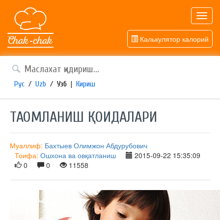
Toggl
navig
Калькулятор калорий
Рус
/
Uzb
/
Узб
|
Кириш
ТАОМЛАНИШ ҚОИДАЛАРИ
Муаллиф:
Бахтыев Олимжон Абдурубович
Тоифа:
Ошхона ва овқатланиш
2015-09-22 15:35:09
0
0
11558