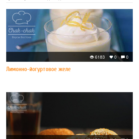
6183
0
0
Лимонно-йогуртовое желе