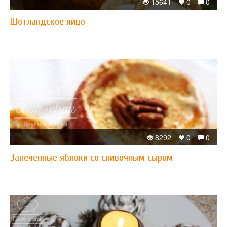
15641
0
0
Шотландское яйцо
8292
0
0
Запеченные яблоки со сливочным сыром