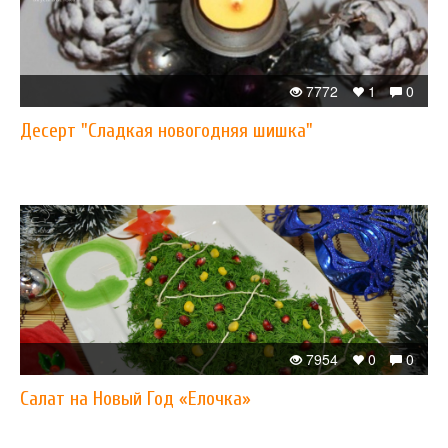
7772
1
0
Десерт "Сладкая новогодняя шишка"
7954
0
0
Салат на Новый Год «Елочка»