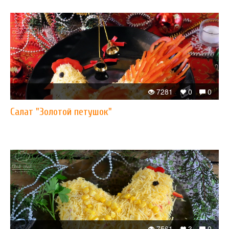
7281
0
0
Салат "Золотой петушок"
7561
3
0