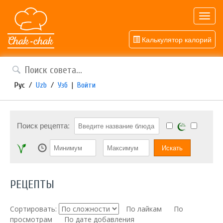
Toggl
navig
Калькулятор калорий
Рус
/
Uzb
/
Узб
|
Войти
Поиск рецепта:
РЕЦЕПТЫ
Сортировать:
По лайкам
По
просмотрам
По дате добавления