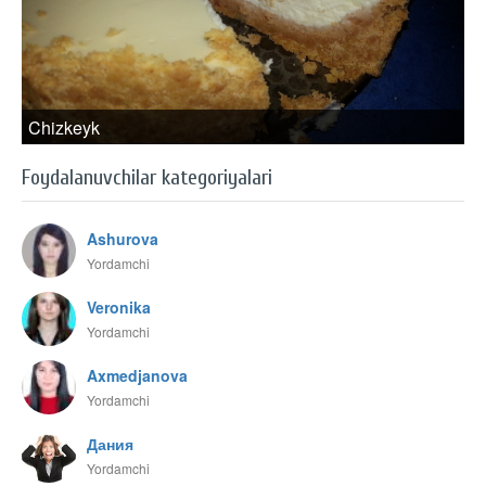
Chizkeyk
Foydalanuvchilar kategoriyalari
Ashurova
Yordamchi
Veronika
Yordamchi
Axmedjanova
Yordamchi
Дания
Yordamchi