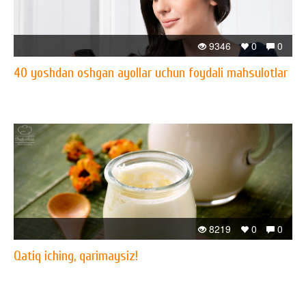
9346
0
0
40 yoshdan oshgan ayollar uchun foydali mahsulotlar
8219
0
0
Qatiq iching, qarimaysiz!