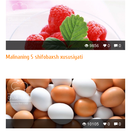
9856
0
0
Malinaning 5 shifobaxsh xususiyati
10105
0
0