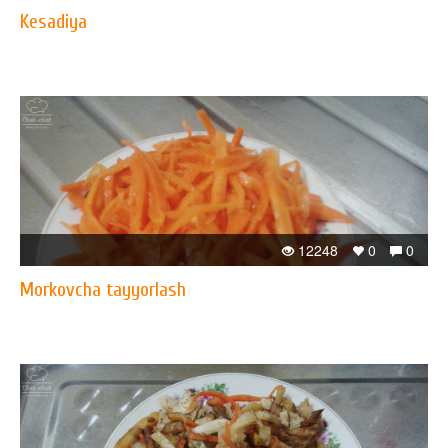
Kesadiya
12248
0
0
Morkovcha tayyorlash