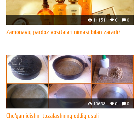
11151
0
0
Zamonaviy pardoz vositalari nimasi bilan zararli?
10638
0
0
Cho‘yan idishni tozalashning oddiy usuli