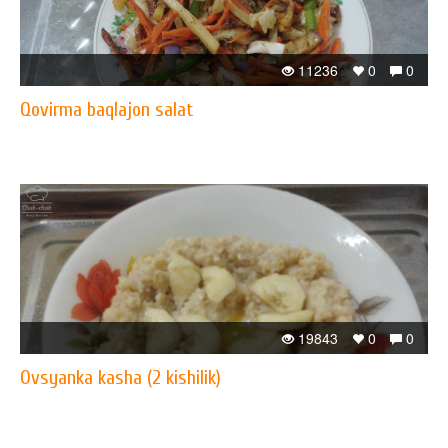
11236
0
0
Qovirma baqlajon salat
19843
0
0
Ovsyanka kasha (2 kishilik)