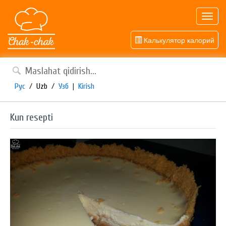
Toggl
navig
Калькулятор калорий
Рус
/
Uzb
/
Узб
|
Kirish
Kun resepti