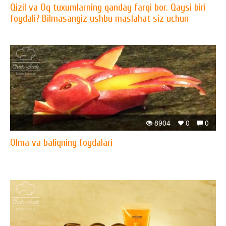
Qizil va Oq tuxumlarning qanday farqi bor. Qaysi biri
foydali? Bilmasangiz ushbu maslahat siz uchun
8904
0
0
Olma va baliqning foydalari