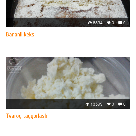
8834
0
0
Bananli keks
13599
0
0
Tvarog tayyorlash