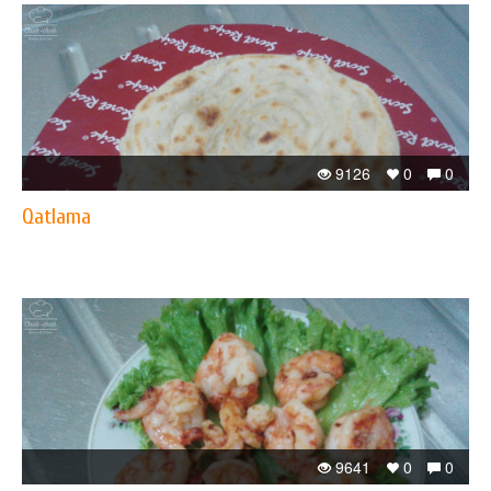
9126
0
0
Qatlama
9641
0
0