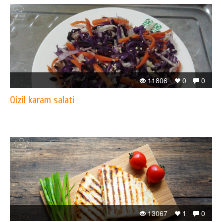
11806
0
0
Qizil karam salati
13067
1
0