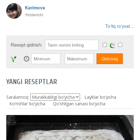
Karimova
Yordamchi
To‘liq ro‘yxat...
Resept qidirish:
YANGI RESEPTLAR
Saralamoq:
Layklar bo’yicha
Ko‘rishlar bo‘yicha
Qo’shilgan sanasi bo’yicha