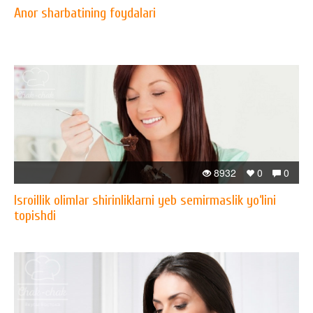
Anor sharbatining foydalari
8932
0
0
Isroillik olimlar shirinliklarni yeb semirmaslik yo‘lini
topishdi