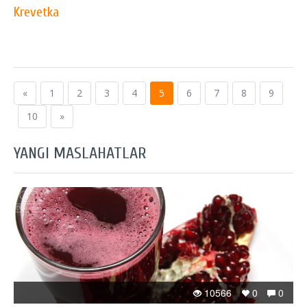
Krevetka
«
1
2
3
4
5
6
7
8
9
10
»
YANGI MASLAHATLAR
10566
0
0