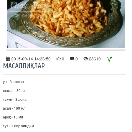
2015-09-14 14:36:50
0
0
28610
МАСАЛЛИҚЛАР
ун - 3 стакан
шакар - 80 гр
тухум - 3 дона
асал - 160 мл
ароқ - 15 мл
туз - 1 бир чимдим