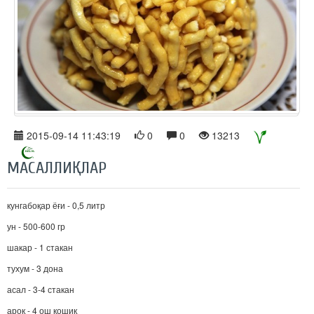
2015-09-14 11:43:19
0
0
13213
МАСАЛЛИҚЛАР
кунгабоқар ёғи - 0,5 литр
ун - 500-600 гр
шакар - 1 стакан
тухум - 3 дона
асал - 3-4 стакан
ароқ - 4 ош қошиқ