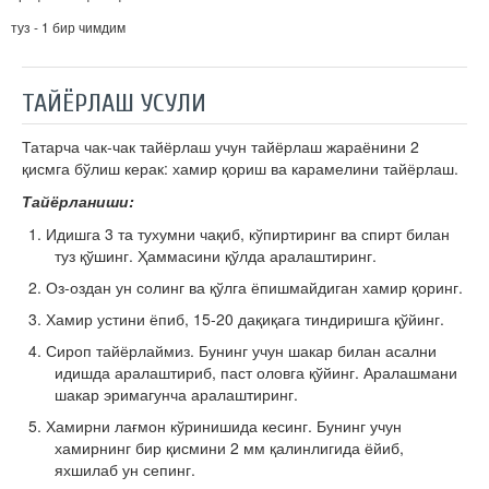
туз - 1 бир чимдим
ТАЙЁРЛАШ УСУЛИ
Татарча чак-чак тайёрлаш учун тайёрлаш жараёнини 2
қисмга бўлиш керак: хамир қориш ва карамелини тайёрлаш.
Тайёрланиши:
1. Идишга 3 та тухумни чақиб, кўпиртиринг ва спирт билан
туз қўшинг. Ҳаммасини қўлда аралаштиринг.
2. Оз-оздан ун солинг ва қўлга ёпишмайдиган хамир қоринг.
3. Хамир устини ёпиб, 15-20 дақиқага тиндиришга қўйинг.
4. Сироп тайёрлаймиз. Бунинг учун шакар билан асални
идишда аралаштириб, паст оловга қўйинг. Аралашмани
шакар эримагунча аралаштиринг.
5. Хамирни лағмон кўринишида кесинг. Бунинг учун
хамирнинг бир қисмини 2 мм қалинлигида ёйиб,
яхшилаб ун сепинг.