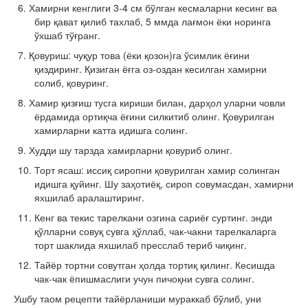
6. Хамирни кенглиги 3-4 см бўлган кесмаларни кесинг ва
бир қават қилиб тахлаб, 5 ммда лағмон ёки норинга
ўхшаб тўғранг.
7. Қовуриш: чуқур това (ёки қозон)га ўсимлик ёғини
қиздиринг. Қизиган ёғга оз-оздан кесилган хамирни
солиб, қовуринг.
8. Хамир қизғиш тусга кириши билан, дарҳол уларни човли
ёрдамида ортиқча ёғини силкитиб олинг. Қовурилган
хамирларни катта идишга солинг.
9. Худди шу тарзда хамирларни қовуриб олинг.
10. Торт ясаш: иссиқ сиропни қовурилган хамир солинган
идишга қуйинг. Шу заҳотиёқ, сироп совумасдан, хамирни
яхшилаб аралаштиринг.
11. Кенг ва текис тарелкани озгина сариёғ суртинг. энди
қўлларни совуқ сувга ҳўллаб, чак-чакни тарелкаларга
торт шаклида яхшилаб пресслаб териб чиқинг.
12. Тайёр тортни совутган ҳолда тортиқ қилинг. Кесишда
чак-чак ёпишмаслиги учун пичоқни сувга солинг.
Ушбу таом рецепти тайёрланиши мураккаб бўлиб, уни