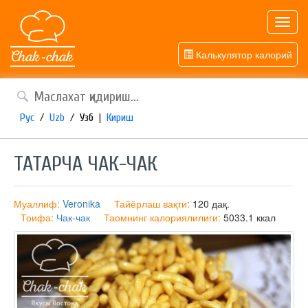
Toggl
navig
Калькулятор калорий
Рус
/
Uzb
/
Узб
|
Кириш
ТАТАРЧА ЧАК-ЧАК
Муаллиф:
Veronika
Тайёрлаш вақти:
120 дақ.
Тоифа:
Чак-чак
Таомнинг калориялилиги:
5033.1 ккал