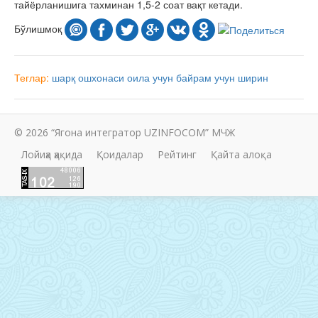
тайёрланишига тахминан 1,5-2 соат вақт кетади.
Бўлишмоқ
Теглар:
шарқ ошхонаси
оила учун
байрам учун
ширин
© 2026 “Ягона интегратор UZINFOCOM” МЧЖ
Лойиҳа ҳақида
Қоидалар
Рейтинг
Қайта алоқа