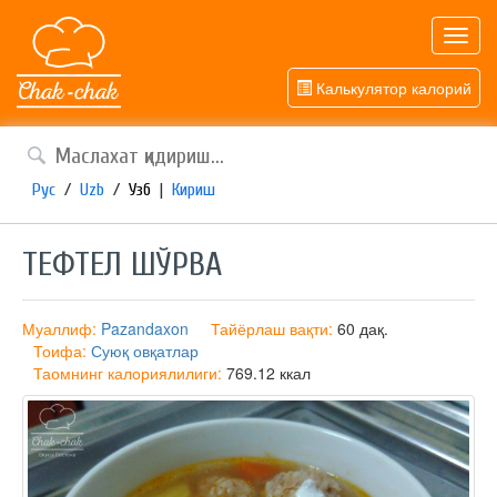
Toggl
navig
Калькулятор калорий
Рус
/
Uzb
/
Узб
|
Кириш
ТЕФТЕЛ ШЎРВА
Муаллиф:
Pazandaxon
Тайёрлаш вақти:
60 дақ.
Тоифа:
Суюқ овқатлар
Таомнинг калориялилиги:
769.12 ккал