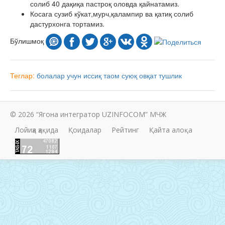
солиб 40 дақиқа пастроқ оловда қайнатамиз.
Косага сузиб кўкат,мурч,қалампир ва қатиқ солиб
дастурхонга тортамиз.
Бўлишмоқ
Теглар:
болалар учун
иссиқ таом
суюқ овқат
тушлик
© 2026 “Ягона интегратор UZINFOCOM” МЧЖ
Лойиҳа ҳақида
Қоидалар
Рейтинг
Қайта алоқа