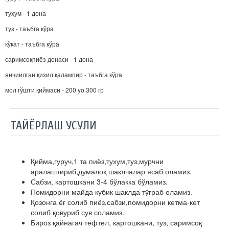
тухум - 1 дона
туз - таъбга кўра
кўкат - таъбга кўра
саримсоқпиёз донаси - 1 дона
янчиилган қизил қалампир - таъбга кўра
мол гўшти қиймаси - 200 yo 300 гр
ТАЙЁРЛАШ УСУЛИ
Қийма,гуруч,1 та пиёз,тухум,туз,мурчни
аралаштириб,думалоқ шаклчалар ясаб оламиз.
Сабзи, картошкани 3-4 бўлакка бўламиз.
Помидорни майда кубик шаклда тўғраб оламиз.
Қозонга ёғ солиб пиёз,сабзи,помидорни кетма-кет
солиб қовуриб сув соламиз.
Бироз қайнагач тефтел, картошкани, туз, саримсоқ