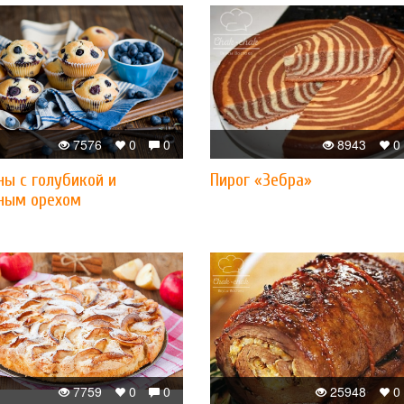
7576
0
0
8943
0
ы с голубикой и
Пирог «Зебра»
ным орехом
7759
0
0
25948
0