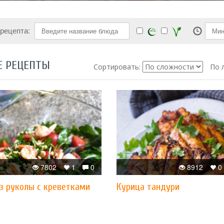
 рецепта:
Е РЕЦЕПТЫ
Сортировать:
По 
7802
1
0
8912
0
з руколы с креветками
Курица тандури