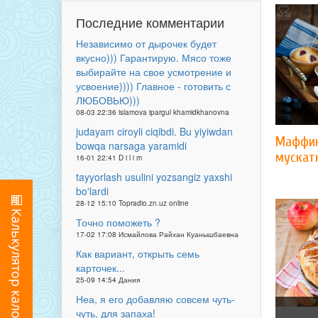
Последние комментарии
Независимо от дырочек будет
вкусно))) Гарантирую. Мясо тоже
выбирайте на свое усмотрение и
усвоение)))) Главное - готовить с
ЛЮБОВЬЮ)))
08-03 22:36 islamova ipargul khamidkhanovna
judayam ciroyli ciqibdi. Bu yiyiwdan
Маффин
bowqa narsaga yaramidi
мускат
16-01 22:41 D i l i m
tayyorlash usulini yozsangiz yaxshi
bo'lardi
28-12 15:10 Topradio.zn.uz online
Точно поможеть ?
17-02 17:08 Исмайлова Райхан Куанышбаевна
Как вариант, открыть семь
карточек...
25-09 14:54 Дания
Неа, я его добавляю совсем чуть-
чуть, для запаха!