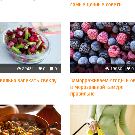
самые ценные советы
22431
0
0
19930
0
вильно запекать свеклу
Заморраживаем ягоды и о
в морозильной камере
правильно