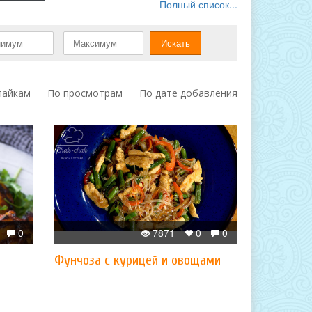
Полный список...
лайкам
По просмотрам
По дате добавления
0
7871
0
0
Фунчоза с курицей и овощами