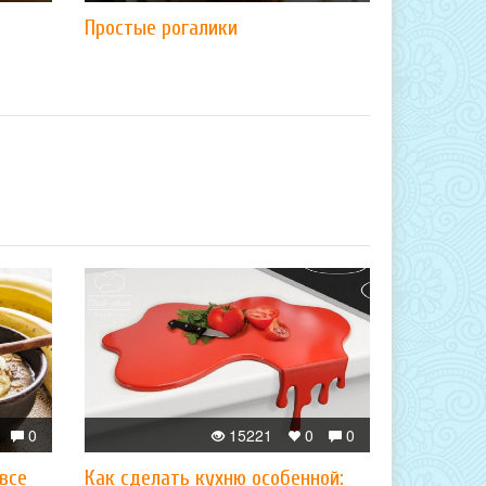
Простые рогалики
0
15221
0
0
 все
Как сделать кухню особенной: