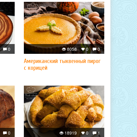
0
8058
0
0
Американский тыквенный пирог
с корицей
0
18919
0
1