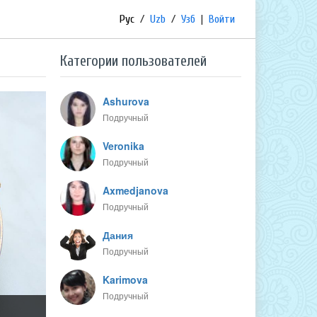
Рус
/
Uzb
/
Узб
|
Войти
Категории пользователей
Ashurova
Подручный
Veronika
Подручный
Axmedjanova
Подручный
Дания
Подручный
Karimova
Подручный