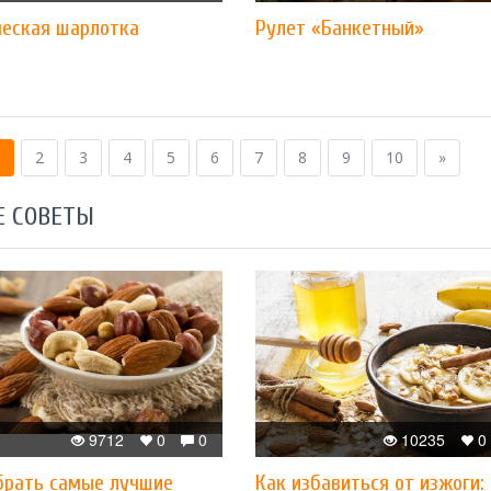
ческая шарлотка
Рулет «Банкетный»
2
3
4
5
6
7
8
9
10
»
Е СОВЕТЫ
9712
0
0
10235
0
брать самые лучшие
Как избавиться от изжоги: