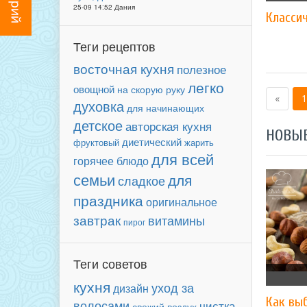
25-09 14:52 Дания
Класси
Теги рецептов
восточная кухня
полезное
легко
овощной
на скорую руку
«
1
духовка
для начинающих
детское
авторская кухня
НОВЫ
диетический
фруктовый
жарить
для всей
горячее блюдо
семьи
для
сладкое
праздника
оригинальное
завтрак
витамины
пирог
Теги советов
кухня
уход за
дизайн
Как вы
волосами
чистка
свежий воздух