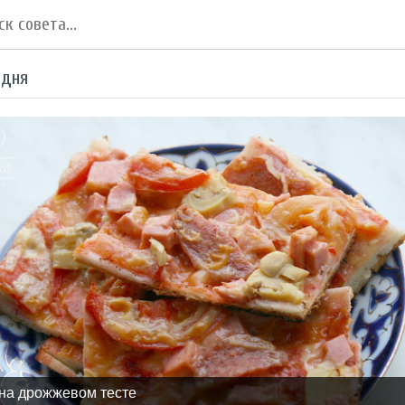
 дня
на дрожжевом тесте