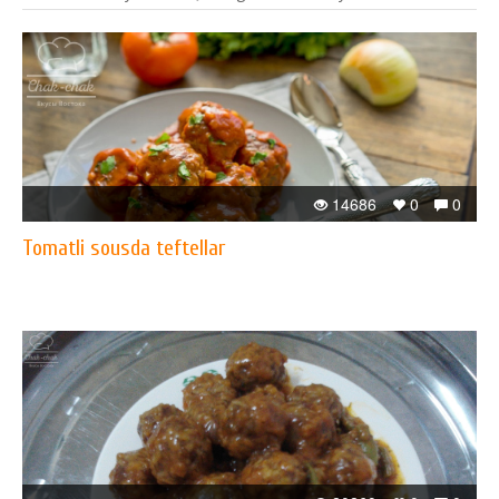
14686
0
0
Tomatli sousda teftellar