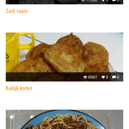
Zarli taom
8997
0
0
Baliqli kotlet