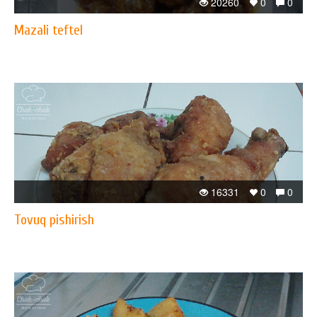
20260
0
0
Mazali teftel
16331
0
0
Tovuq pishirish