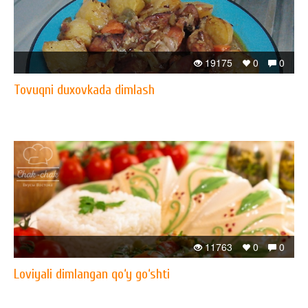
19175
0
0
Tovuqni duxovkada dimlash
11763
0
0
Loviyali dimlangan qo‘y go‘shti