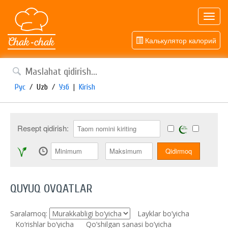
Toggl
navig
Калькулятор калорий
Рус
/
Uzb
/
Узб
|
Kirish
Resept qidirish:
QUYUQ OVQATLAR
Saralamoq:
Layklar bo’yicha
Ko‘rishlar bo‘yicha
Qo’shilgan sanasi bo’yicha