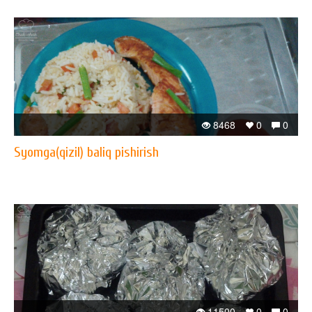
8468
0
0
Syomga(qizil) baliq pishirish
11500
0
0