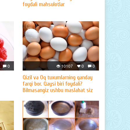
foydali mahsulotlar
0
10107
0
0
Qizil va Oq tuxumlarning qanday
farqi bor. Qaysi biri foydali?
Bilmasangiz ushbu maslahat siz
uchun