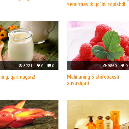
semirmaslik yo‘lini topishdi
8221
0
0
9860
0
hing, qarimaysiz!
Malinaning 5 shifobaxsh
xususiyati