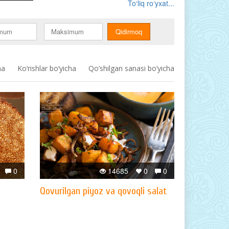
To‘liq ro‘yxat...
ha
Ko‘rishlar bo‘yicha
Qo’shilgan sanasi bo’yicha
0
14685
0
0
Qovurilgan piyoz va qovoqli salat