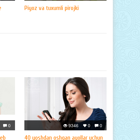
e
Piyoz va tuxumli pirojki
0
9346
0
0
yeb
40 yoshdan oshgan ayollar uchun