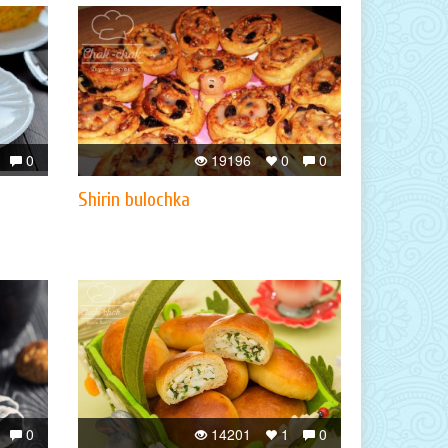
0
19196
0
0
Shirin bulochka
0
14201
1
0