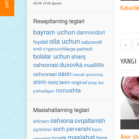
25-09 14:52 Дания
Kabachk
Reseptlarning teglari
bayram uchun
darmondori
oila uchun
foydali
sabzavotli
«
1
parhezli
endi o'rganuvchilarga
bolalar uchun
sharq
YANGI
duxovka
oshxonasi
mualliflik
oson
oshxonasi
mevali
qovurmoq
shirin
issiq taom
original
tez
pirog
nonushta
pishadigan
Maslahatlarning teglari
oshxona
ovqatlanish
shinam
soch parvarishi
kiyim
yig'ishtirish
maslahat
Anor sh
tana
tozalik
parvarishi