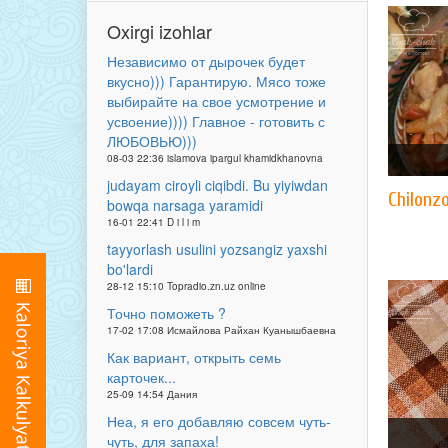
Oxirgi izohlar
Независимо от дырочек будет
вкусно))) Гарантирую. Мясо тоже
выбирайте на свое усмотрение и
усвоение)))) Главное - готовить с
ЛЮБОВЬЮ)))
08-03 22:36 islamova ipargul khamidkhanovna
judayam ciroyli ciqibdi. Bu yiyiwdan
Chilonz
bowqa narsaga yaramidi
16-01 22:41 D i l i m
tayyorlash usulini yozsangiz yaxshi
bo'lardi
28-12 15:10 Topradio.zn.uz online
Точно поможеть ?
17-02 17:08 Исмайлова Райхан Куанышбаевна
Как вариант, открыть семь
карточек...
25-09 14:54 Дания
Неа, я его добавляю совсем чуть-
чуть, для запаха!