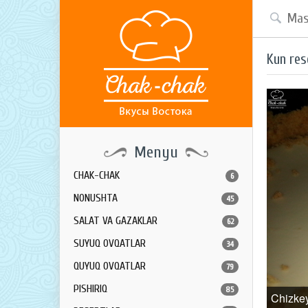
Kun res
Menyu
CHAK-CHAK
6
NONUSHTA
45
SALAT VA GAZAKLAR
62
SUYUQ OVQATLAR
34
QUYUQ OVQATLAR
79
PISHIRIQ
85
Chizke