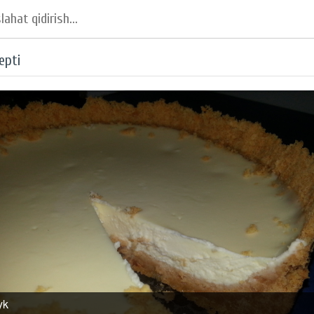
epti
yk