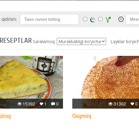
qidirish:
 RESEPTLAR
Saralamoq:
Layklar bo’yic
15392
1
0
31362
0
pirog
Quymoq