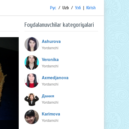
Рус
/
Uzb
/
Узб
|
Kirish
Foydalanuvchilar kategoriyalari
Ashurova
Yordamchi
Veronika
Yordamchi
Axmedjanova
Yordamchi
Дания
Yordamchi
Karimova
Yordamchi