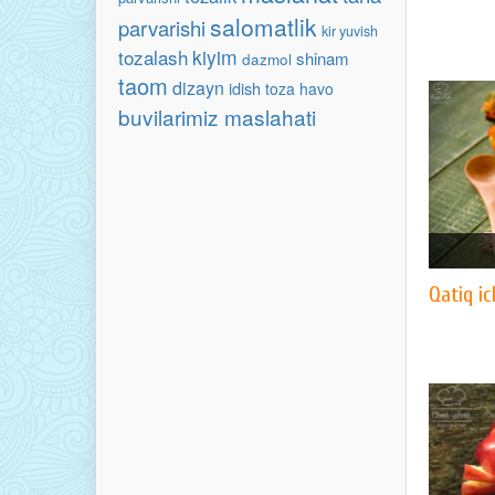
salomatlik
parvarishi
kir yuvish
tozalash
kiyim
shinam
dazmol
taom
dizayn
idish
toza havo
buvilarimiz maslahati
Qatiq ic