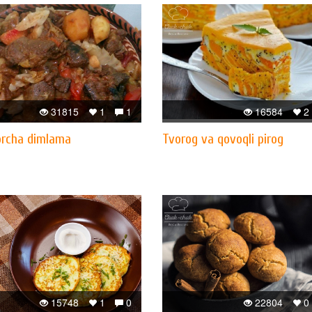
31815
1
1
16584
2
orcha dimlama
Tvorog va qovoqli pirog
15748
1
0
22804
0