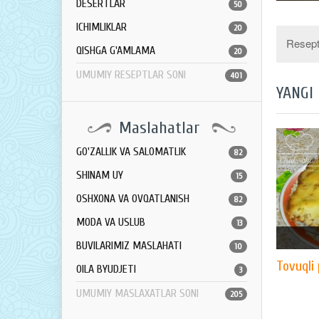
DESERTLAR
50
ICHIMLIKLAR
20
Resept 
QISHGA G'AMLAMA
20
UMUMIY RESEPTLAR SONI
401
YANGI
Maslahatlar
GO'ZALLIK VA SALOMATLIK
82
SHINAM UY
15
OSHXONA VA OVQATLANISH
82
MODA VA USLUB
13
BUVILARIMIZ MASLAHATI
10
Tovuqli 
OILA BYUDJETI
3
UMUMIY MASLAXATLAR SONI
205