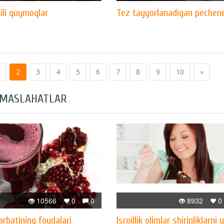
ili quymoqlar
Tez tayyorlanadigan pechen
2
3
4
5
6
7
8
9
10
»
 MASLAHATLAR
10566
0
0
8932
0
arbatining foydalari
Isroillik olimlar shirinliklarni 