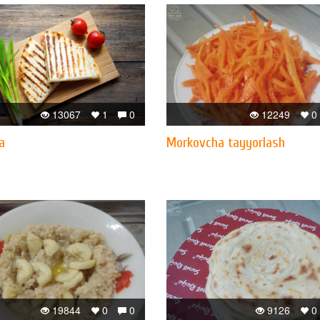
13067
1
0
12249
0
a
Morkovcha tayyorlash
19844
0
0
9126
0