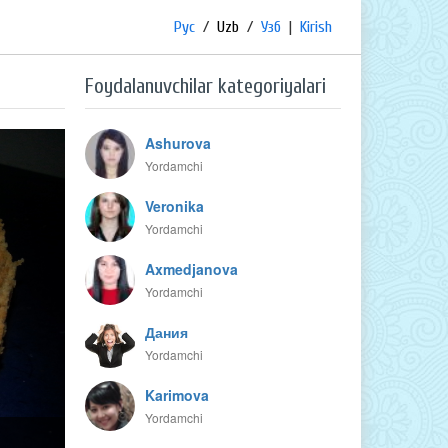
Рус
/
Uzb
/
Узб
|
Kirish
Foydalanuvchilar kategoriyalari
Ashurova
Yordamchi
Veronika
Yordamchi
Axmedjanova
Yordamchi
Дания
Yordamchi
Karimova
Yordamchi