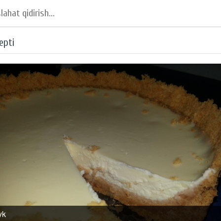
epti
yk