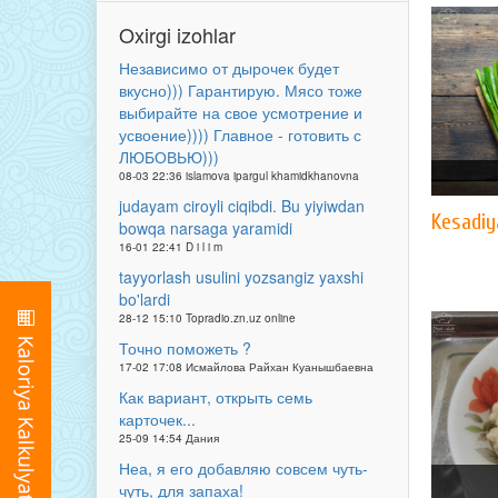
Oxirgi izohlar
Независимо от дырочек будет
вкусно))) Гарантирую. Мясо тоже
выбирайте на свое усмотрение и
усвоение)))) Главное - готовить с
ЛЮБОВЬЮ)))
08-03 22:36 islamova ipargul khamidkhanovna
judayam ciroyli ciqibdi. Bu yiyiwdan
Kesadiy
bowqa narsaga yaramidi
16-01 22:41 D i l i m
tayyorlash usulini yozsangiz yaxshi
bo'lardi
28-12 15:10 Topradio.zn.uz online
Точно поможеть ?
17-02 17:08 Исмайлова Райхан Куанышбаевна
Как вариант, открыть семь
карточек...
25-09 14:54 Дания
Неа, я его добавляю совсем чуть-
чуть, для запаха!