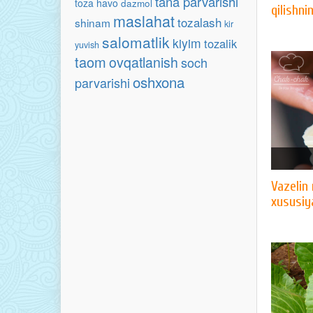
tana parvarishi
toza havo
dazmol
qilishni
maslahat
tozalash
shinam
kir
salomatlik
kiyim
tozalik
yuvish
taom
ovqatlanish
soch
oshxona
parvarishi
Vazelin
xususiya