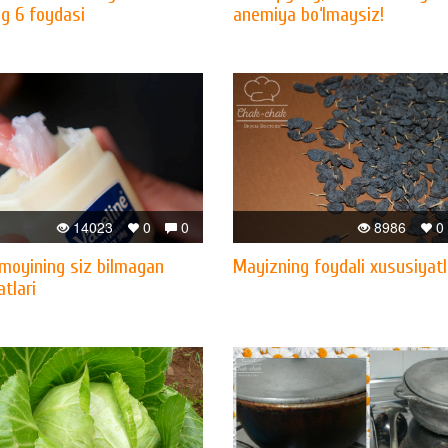
ng 6 foydasi
anemiya bo‘lmaysiz!
14023
0
0
8986
0
 moyining siz bilmagan
Mayizning foydali xususiyatl
tlari