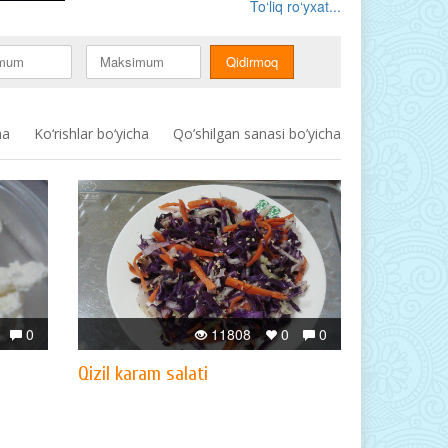
To‘liq ro‘yxat...
ha
Ko‘rishlar bo‘yicha
Qo’shilgan sanasi bo’yicha
0
11808
0
0
Qizil karam salati