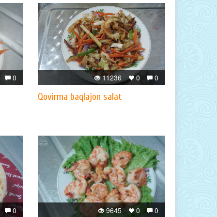
0
11236
0
0
Qovirma baqlajon salat
0
9645
0
0