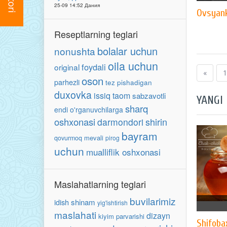
25-09 14:52 Дания
Ovsyanka
Reseptlarning teglari
bolalar uchun
nonushta
oila uchun
foydali
original
«
1
oson
parhezli
tez pishadigan
duxovka
issiq taom
sabzavotli
YANGI
sharq
endi o'rganuvchilarga
oshxonasi
shirin
darmondori
bayram
mevali
qovurmoq
pirog
uchun
mualliflik oshxonasi
Maslahatlarning teglari
buvilarimiz
idish
shinam
yig'ishtirish
maslahati
dizayn
kiyim parvarishi
Shifoba