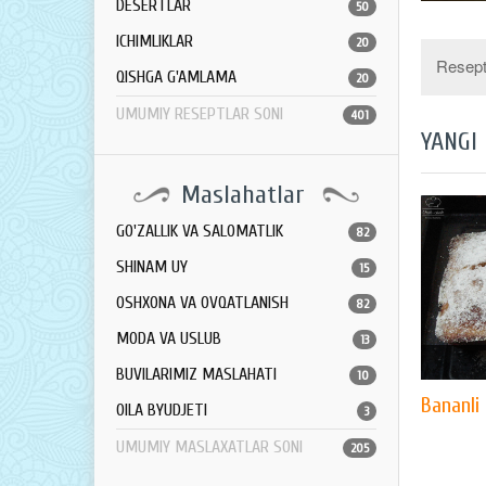
DESERTLAR
50
ICHIMLIKLAR
20
Resept 
QISHGA G'AMLAMA
20
UMUMIY RESEPTLAR SONI
401
YANGI
Maslahatlar
GO'ZALLIK VA SALOMATLIK
82
SHINAM UY
15
OSHXONA VA OVQATLANISH
82
MODA VA USLUB
13
BUVILARIMIZ MASLAHATI
10
Bananli
OILA BYUDJETI
3
UMUMIY MASLAXATLAR SONI
205