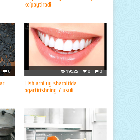
ko`paytiradi
0
19522
0
0
ari
Tishlarni uy sharoitida
oqartirishning 7 usuli