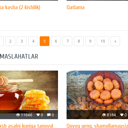
 kasha (2 kishilik)
Qatlama
2
3
4
5
6
7
8
9
10
»
 MASLAHATLAR
11646
0
0
8184
0
xsh asalni kuniga tanovul
Qovoq yeng, shamollamaysiz