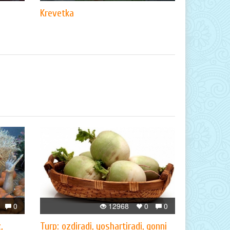
Krevetka
0
12968
0
0
,
Turp: ozdiradi, yoshartiradi, qonni