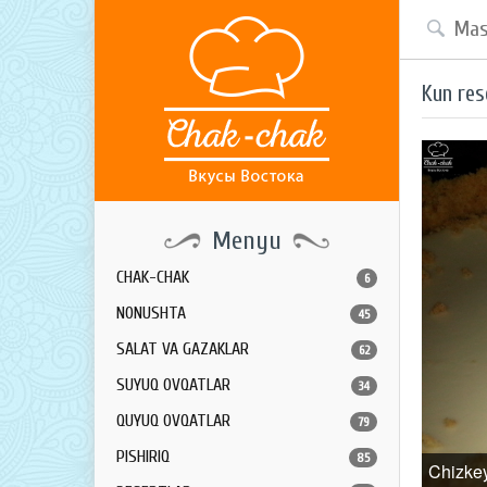
Kun res
Menyu
CHAK-CHAK
6
NONUSHTA
45
SALAT VA GAZAKLAR
62
SUYUQ OVQATLAR
34
QUYUQ OVQATLAR
79
PISHIRIQ
85
Chizke