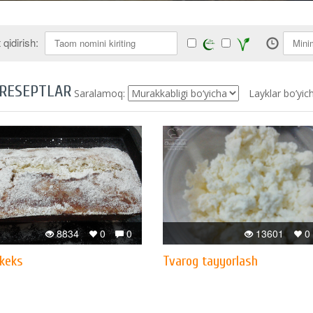
qidirish:
 RESEPTLAR
Saralamoq:
Layklar bo’yic
8834
0
0
13601
0
 keks
Tvarog tayyorlash