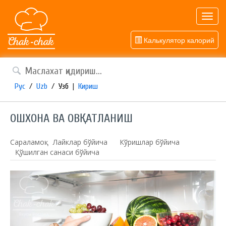
Toggl
navig
Калькулятор калорий
Рус
/
Uzb
/
Узб
|
Кириш
ОШХОНА ВА ОВҚАТЛАНИШ
Сараламоқ:
Лайклар бўйича
Кўришлар бўйича
Қўшилган санаси бўйича