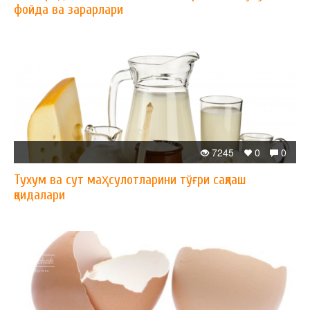
фойда ва зарарлари
7245
0
0
Тухум ва сут маҳсулотларини тўғри сақлаш
қоидалари