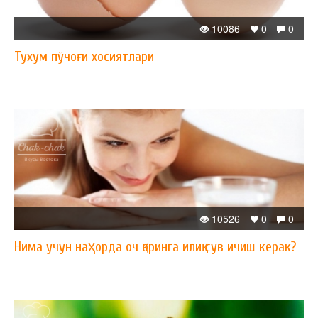
10086
0
0
Тухум пўчоғи хосиятлари
10526
0
0
Нима учун наҳорда оч қоринга илиқ сув ичиш керак?