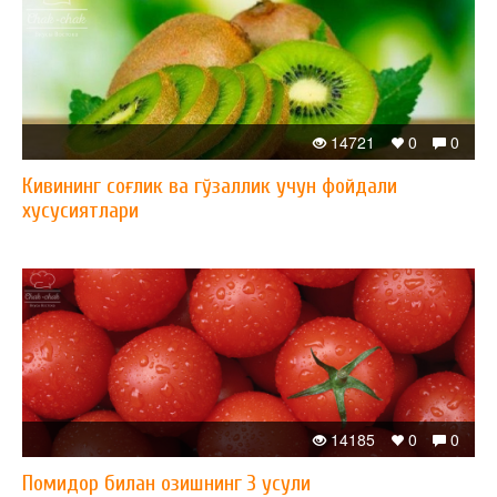
14721
0
0
Кивининг соғлик ва гўзаллик учун фойдали
хусусиятлари
14185
0
0
Помидор билан озишнинг 3 усули