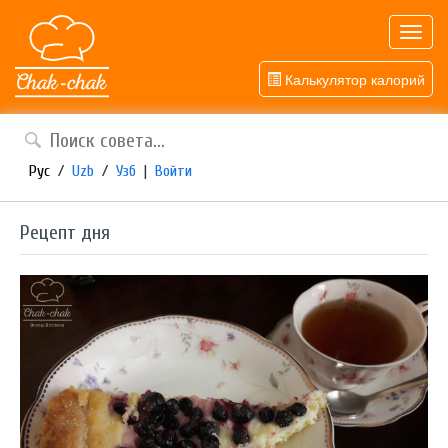
Toggl
navig
Калькулятор калорий
Рус
/
Uzb
/
Узб
|
Войти
Рецепт дня