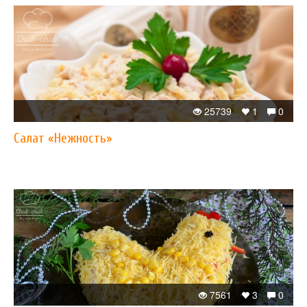
25739
1
0
Салат «Нежность»
7561
3
0