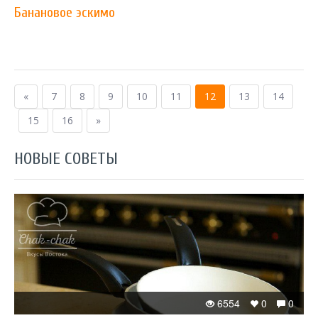
Банановое эскимо
«
7
8
9
10
11
12
13
14
15
16
»
НОВЫЕ СОВЕТЫ
6554
0
0