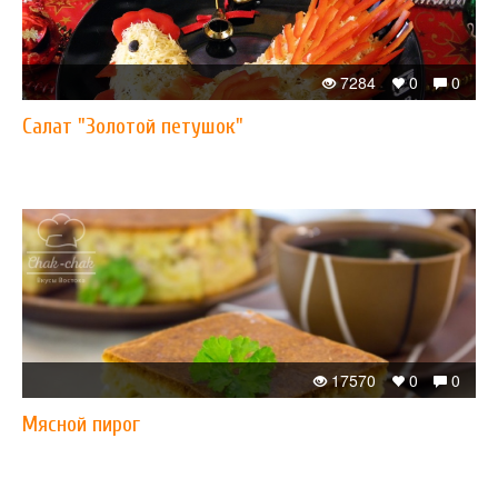
7284
0
0
Салат "Золотой петушок"
17570
0
0
Мясной пирог