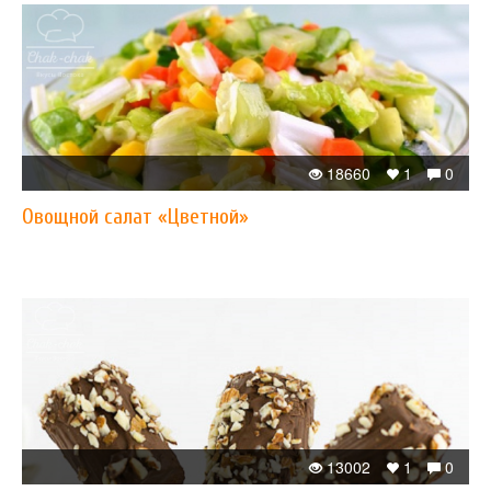
18660
1
0
Овощной салат «Цветной»
13002
1
0