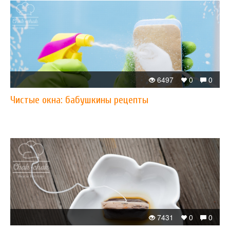
6497
0
0
Чистые окна: бабушкины рецепты
7431
0
0