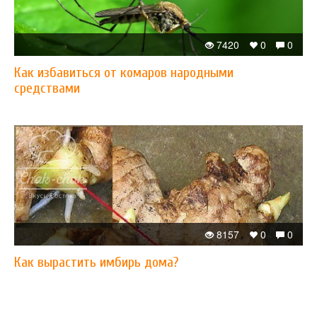
7420
0
0
Как избавиться от комаров народными
средствами
8157
0
0
Как вырастить имбирь дома?