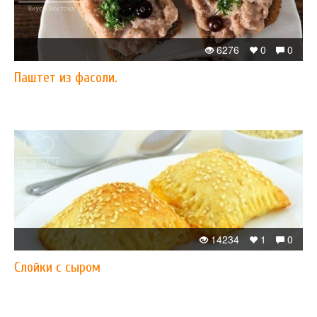
6276
0
0
Паштет из фасоли.
14234
1
0
Слойки с сыром