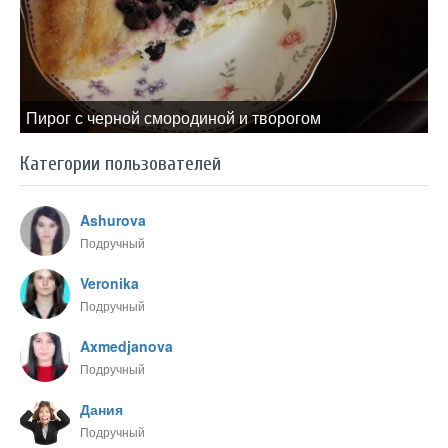
Пирог с черной смородиной и творогом
Категории пользователей
Ashurova
Подручный
Veronika
Подручный
Axmedjanova
Подручный
Дания
Подручный