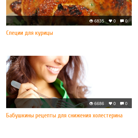
6835
0
0
Специи для курицы
6686
0
0
Бабушкины рецепты для снижения холестерина