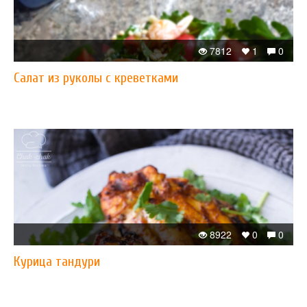
7812
1
0
Салат из руколы с креветками
8922
0
0
Курица тандури