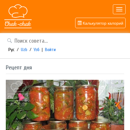
Toggl
navig
Калькулятор калорий
Рус
/
Uzb
/
Узб
|
Войти
Рецепт дня