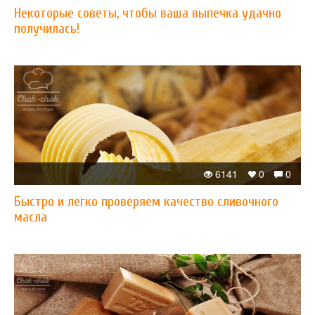
Некоторые советы, чтобы ваша выпечка удачно
получилась!
6141
0
0
Быстро и легко проверяем качество сливочного
масла