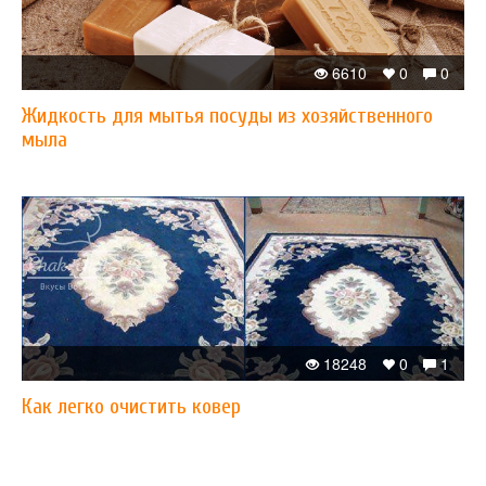
6610
0
0
Жидкость для мытья посуды из хозяйственного
мыла
18248
0
1
Как легко очистить ковер