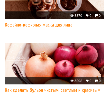
8370
0
0
Кофейно-кефирная маска для лица
8202
0
0
Как сделать бульон чистым, светлым и красивым