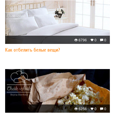
6796
0
0
Как отбелить белые вещи?
6256
0
0