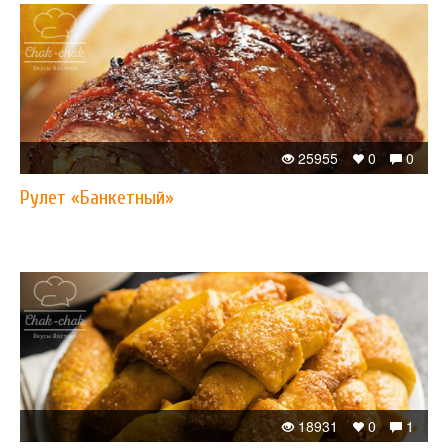
25955
0
0
Рулет «Банкетный»
18931
0
1