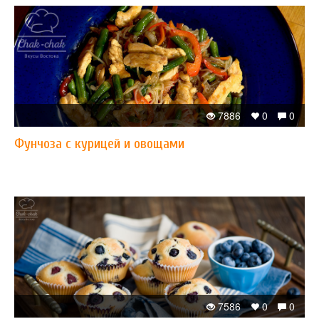
7886
0
0
Фунчоза с курицей и овощами
7586
0
0