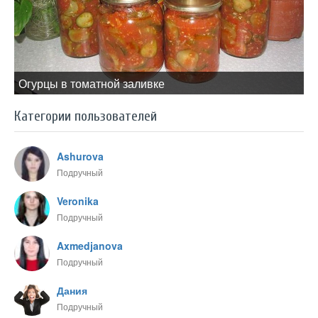
Огурцы в томатной заливке
Категории пользователей
Ashurova
Подручный
Veronika
Подручный
Axmedjanova
Подручный
Дания
Подручный