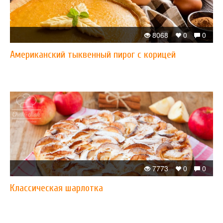
8068
0
0
Американский тыквенный пирог с корицей
7773
0
0
Классическая шарлотка