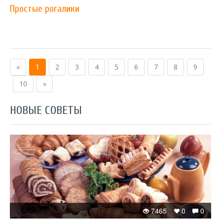
Простые рогалики
«
1
2
3
4
5
6
7
8
9
10
»
НОВЫЕ СОВЕТЫ
7465
0
0