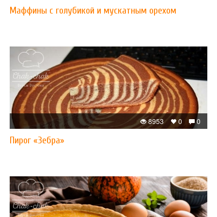
Маффины с голубикой и мускатным орехом
8953
0
0
Пирог «Зебра»