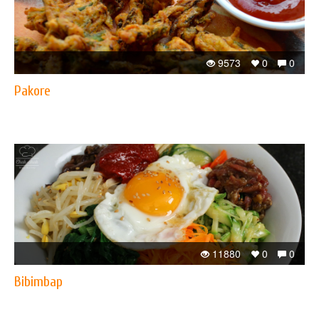
9573
0
0
Pakore
11880
0
0
Bibimbap