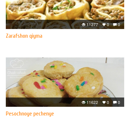
11277
0
0
Zarafshon qiyma
11622
0
0
Pesochnoye pechenye