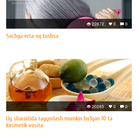
22872
0
0
Sochga erta oq tushsa
20285
0
0
Uy sharoitida tayyorlash mumkin bo‘lgan 10 ta
kosmetik vosita