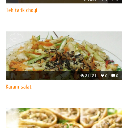
Teh tarik choyi
31121
0
0
Karam salat