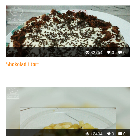
32754
0
0
Shokoladli tort
12404
0
0