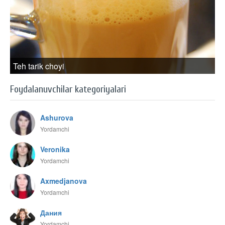
Teh tarik choyi
Foydalanuvchilar kategoriyalari
Ashurova
Yordamchi
Veronika
Yordamchi
Axmedjanova
Yordamchi
Дания
Yordamchi