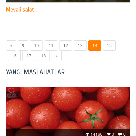
Mevali salat
«
9
10
11
12
13
14
15
16
17
18
»
YANGI MASLAHATLAR
14168
0
0