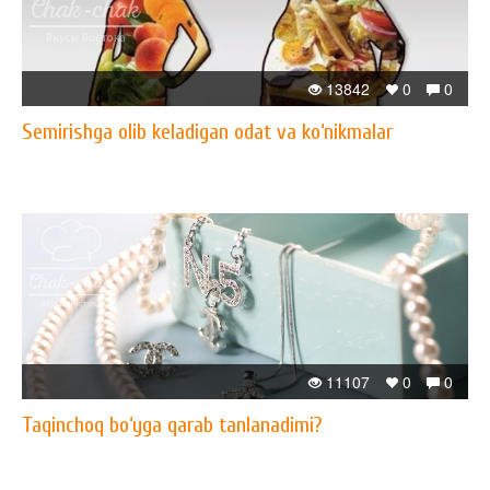
13842
0
0
Semirishga olib keladigan odat va ko‘nikmalar
11107
0
0
Taqinchoq bo‘yga qarab tanlanadimi?