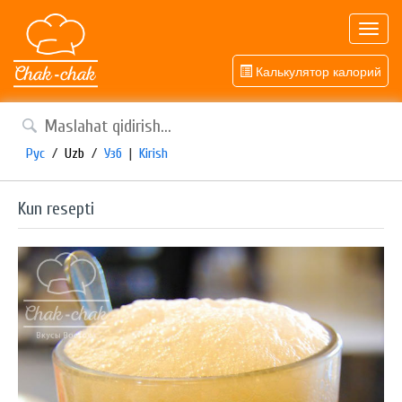
Toggl
navig
Калькулятор калорий
Рус
/
Uzb
/
Узб
|
Kirish
Kun resepti