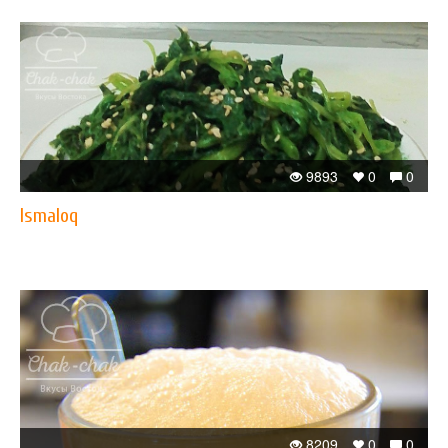
9893
0
0
Ismaloq
8209
0
0