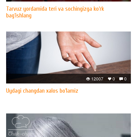
Tarvuz yordamida teri va sochingizga ko‘rk
bag‘ishlang
12007
0
0
Uydagi changdan xalos bo‘lamiz