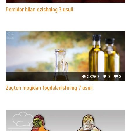
Pomidor bilan ozishning 3 usuli
23269
0
0
Zaytun moyidan foydalanishning 7 usuli