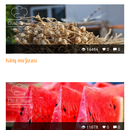
14484
0
0
Isiriq mo‘jizasi
11678
0
0