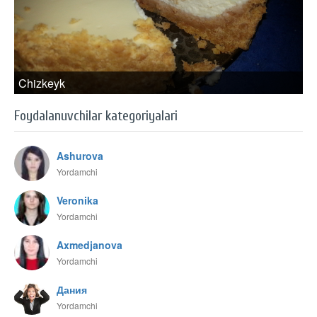
Chizkeyk
Foydalanuvchilar kategoriyalari
Ashurova
Yordamchi
Veronika
Yordamchi
Axmedjanova
Yordamchi
Дания
Yordamchi