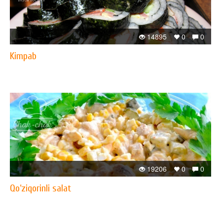
14895
0
0
Kimpab
19206
0
0
Qo‘ziqorinli salat