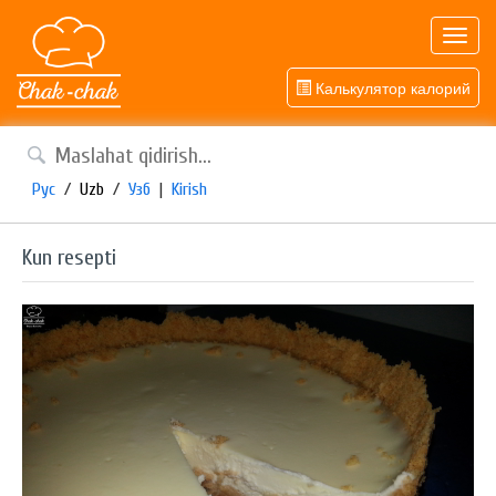
Toggl
navig
Калькулятор калорий
Рус
/
Uzb
/
Узб
|
Kirish
Kun resepti