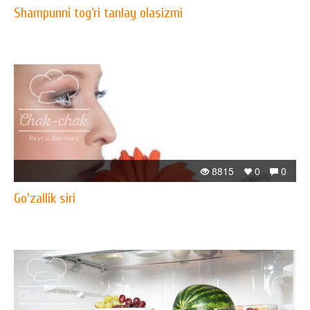
Shampunni tog‘ri tanlay olasizmi
8815
0
0
Go'zallik siri