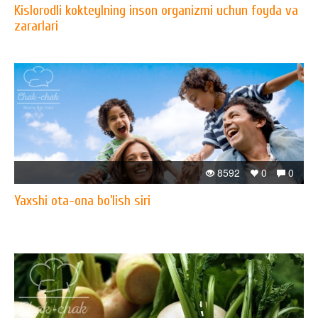
Kislorodli kokteylning inson organizmi uchun foyda va
zararlari
8592
0
0
Yaxshi ota-ona bo’lish siri