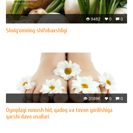
9482
0
0
Sholg‘omning shifobaxshligi
31096
0
0
Oyoqdagi noxush hid, qadoq va tovon yorilishiga
qarshi davo usullari