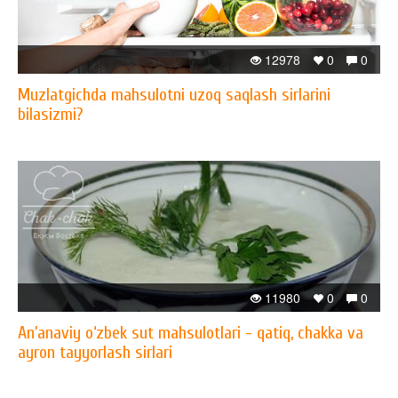
12978
0
0
Muzlatgichda mahsulotni uzoq saqlash sirlarini
bilasizmi?
11980
0
0
An’anaviy o‘zbek sut mahsulotlari - qatiq, chakka va
ayron tayyorlash sirlari