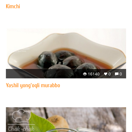
Kimchi
16140
0
0
Yashil yong'oqli murabbo