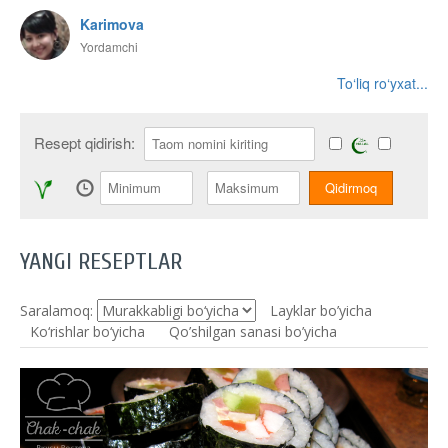
Karimova
Yordamchi
To‘liq ro‘yxat...
Resept qidirish:
YANGI RESEPTLAR
Saralamoq:
Layklar bo’yicha
Ko‘rishlar bo‘yicha
Qo’shilgan sanasi bo’yicha