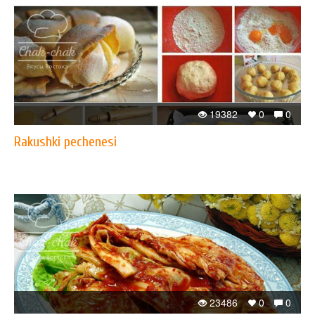
19382
0
0
Rakushki pechenesi
23486
0
0