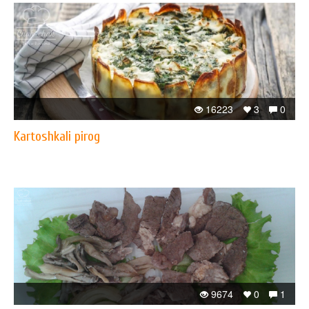
16223
3
0
Kartoshkali pirog
9674
0
1