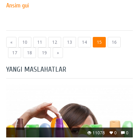
Ansim gui
«
10
11
12
13
14
15
16
17
18
19
»
YANGI MASLAHATLAR
11078
0
0