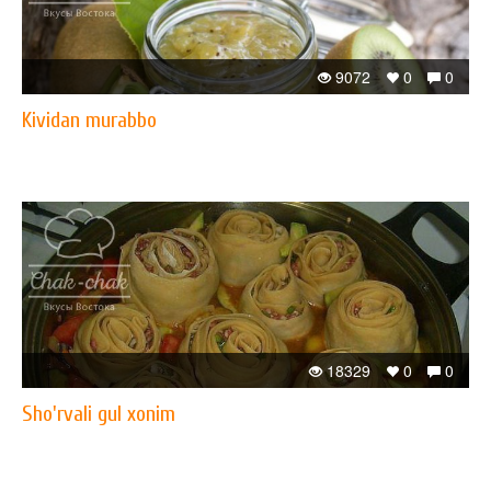
9072
0
0
Kividan murabbo
18329
0
0
Sho'rvali gul xonim