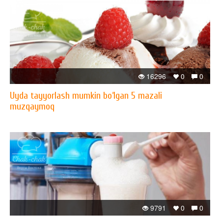
16296
0
0
Uyda tayyorlash mumkin bo‘lgan 5 mazali
muzqaymoq
9791
0
0