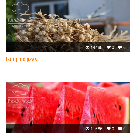
14488
0
0
Isiriq mo‘jizasi
11686
0
0