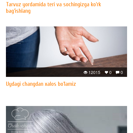
Tarvuz yordamida teri va sochingizga ko‘rk
bag‘ishlang
12015
0
0
Uydagi changdan xalos bo‘lamiz