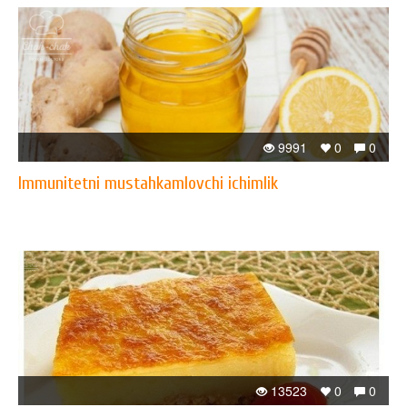
9991
0
0
Immunitetni mustahkamlovchi ichimlik
13523
0
0