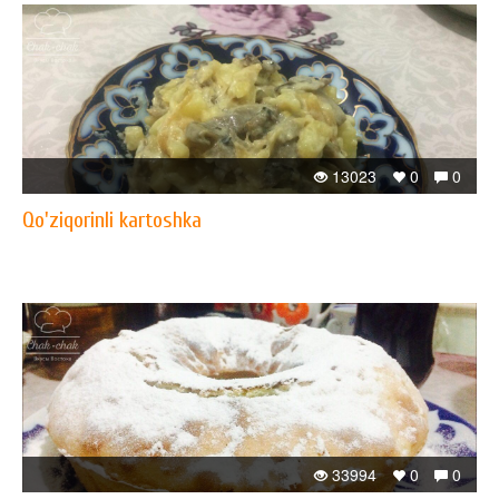
13023
0
0
Qo'ziqorinli kartoshka
33994
0
0