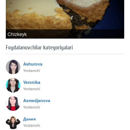
Chizkeyk
Foydalanuvchilar kategoriyalari
Ashurova
Yordamchi
Veronika
Yordamchi
Axmedjanova
Yordamchi
Дания
Yordamchi