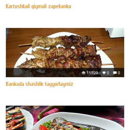
Kartoshkali qiymali zapekanka
15929
0
0
Bankada shashlik tayyorlaymiz