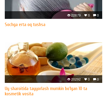
22879
0
0
Sochga erta oq tushsa
20292
0
0
Uy sharoitida tayyorlash mumkin bo‘lgan 10 ta
kosmetik vosita