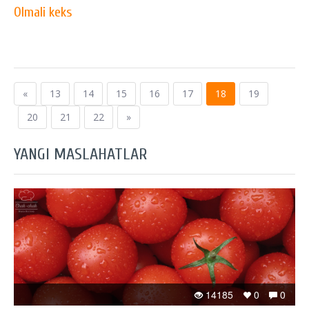
Olmali keks
«
13
14
15
16
17
18
19
20
21
22
»
YANGI MASLAHATLAR
14185
0
0