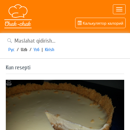
Toggl
navig
Калькулятор калорий
Рус
/
Uzb
/
Узб
|
Kirish
Kun resepti