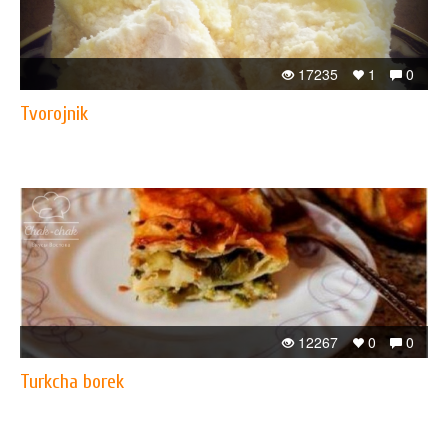
17235
1
0
Tvorojnik
12267
0
0
Turkcha borеk