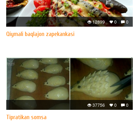
12899
0
0
Qiymali baqlajon zapekankasi
37756
0
0
Tipratikan somsa