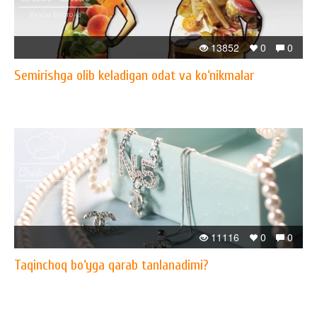
13852
0
0
Semirishga olib keladigan odat va ko‘nikmalar
11116
0
0
Taqinchoq bo‘yga qarab tanlanadimi?