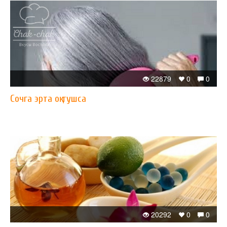
22879
0
0
Сочга эрта оқ тушса
20292
0
0