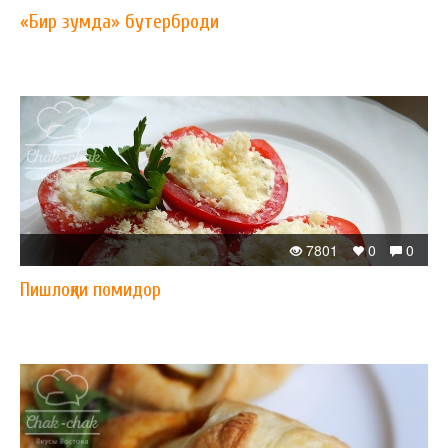
«Бир зумда» бутерброди
7801
0
0
Пишлоқли помидор