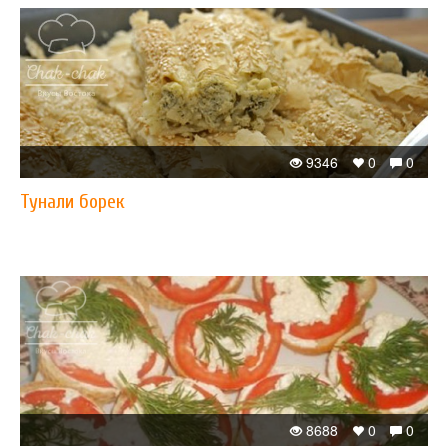
9346
0
0
Тунали борек
8688
0
0