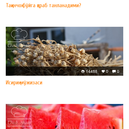
Тақинчоқ бўйга қараб танланадими?
14488
0
0
Исириқ мўжизаси