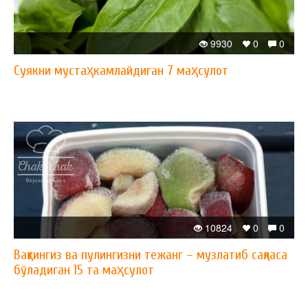
9930
0
0
Суякни мустаҳкамлайдиган 7 маҳсулот
10824
0
0
Вақтингиз ва пулингизни тежанг – музлатиб сақласа
бўладиган 15 та маҳсулот