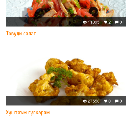
11095
2
0
Товуқли салат
27558
0
0
Хуштаъм гулкарам