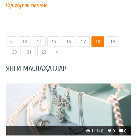
Кунжутли печене
«
13
14
15
16
17
18
19
20
21
22
»
ЯНГИ МАСЛАҲАТЛАР
11116
0
0