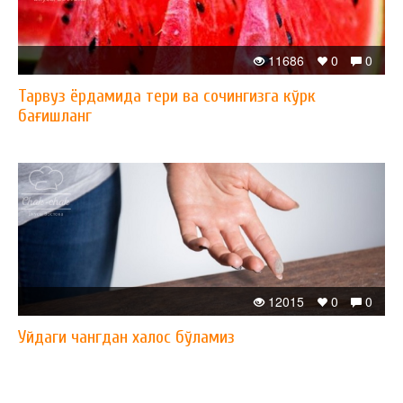
11686
0
0
Тарвуз ёрдамида тери ва сочингизга кўрк
бағишланг
12015
0
0
Уйдаги чангдан халос бўламиз