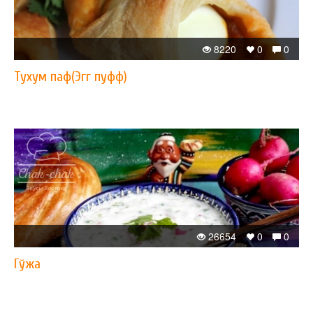
8220
0
0
Тухум паф(Эгг пуфф)
26654
0
0
Гўжа