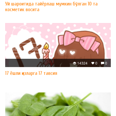
Уй шароитида тайёрлаш мумкин бўлган 10 та
косметик восита
14324
0
0
17 ёшли қизларга 17 тавсия