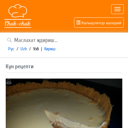
Toggl
navig
Калькулятор калорий
Рус
/
Uzb
/
Узб
|
Кириш
Кун рецепти