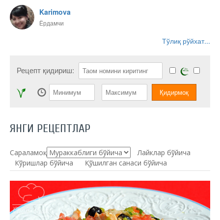
Karimova
Ёрдамчи
Тўлиқ рўйхат...
Рецепт қидириш:
ЯНГИ РЕЦЕПТЛАР
Сараламоқ:
Лайклар бўйича
Кўришлар бўйича
Қўшилган санаси бўйича