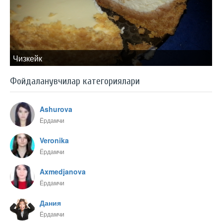
Чизкейк
Фойдаланувчилар категориялари
Ashurova
Ёрдамчи
Veronika
Ёрдамчи
Axmedjanova
Ёрдамчи
Дания
Ёрдамчи