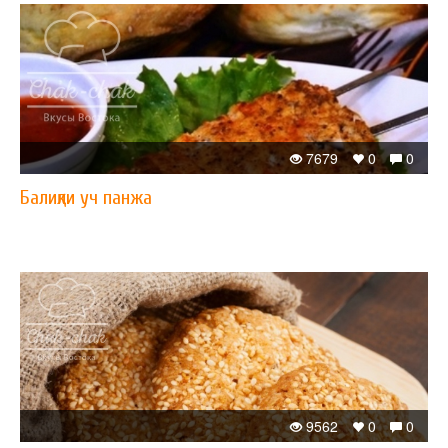
7679
0
0
Балиқли уч панжа
9562
0
0