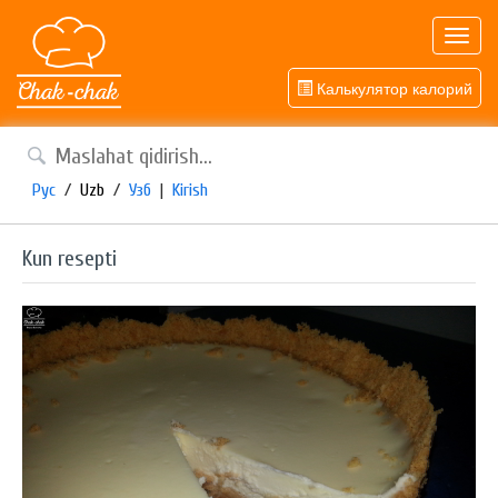
Toggl
navig
Калькулятор калорий
Рус
/
Uzb
/
Узб
|
Kirish
Kun resepti