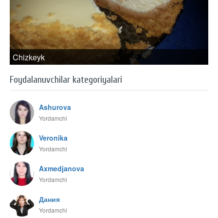
Chizkeyk
Foydalanuvchilar kategoriyalari
Ashurova
Yordamchi
Veronika
Yordamchi
Axmedjanova
Yordamchi
Дания
Yordamchi