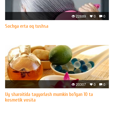
22889
0
0
Sochga erta oq tushsa
20307
0
0
Uy sharoitida tayyorlash mumkin bo‘lgan 10 ta
kosmetik vosita