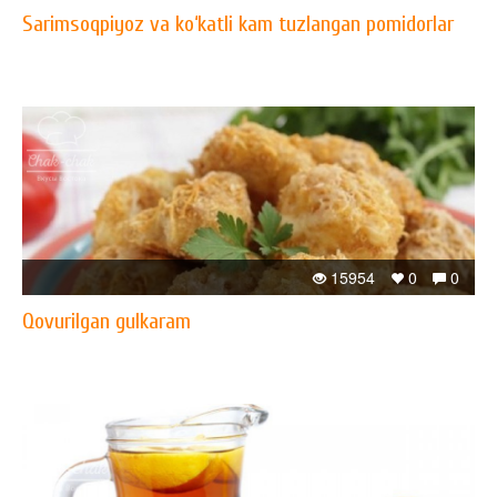
Sarimsoqpiyoz va ko‘katli kam tuzlangan pomidorlar
15954
0
0
Qovurilgan gulkaram