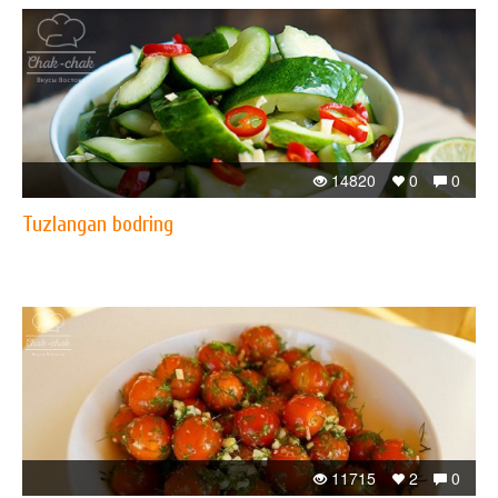
14820
0
0
Tuzlangan bodring
11715
2
0