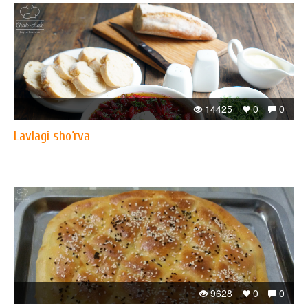
14425
0
0
Lavlagi sho‘rva
9628
0
0