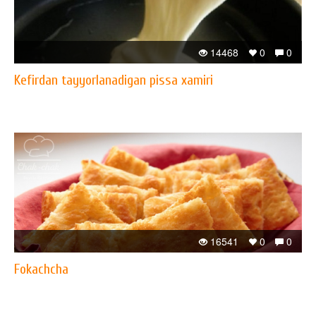
14468
0
0
Kefirdan tayyorlanadigan pissa xamiri
16541
0
0
Fokachcha