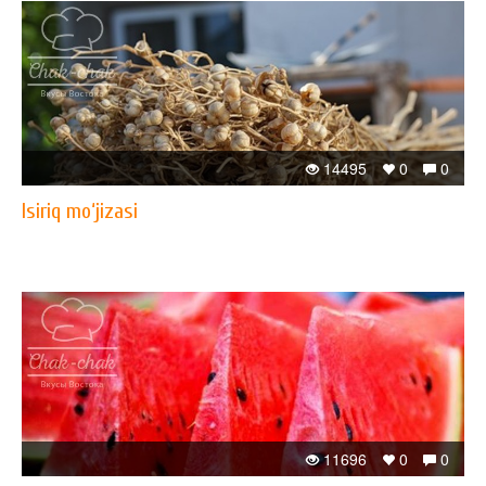
14495
0
0
Isiriq mo‘jizasi
11696
0
0