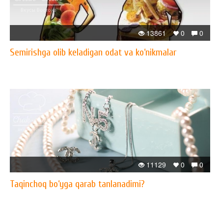
13861
0
0
Semirishga olib keladigan odat va ko‘nikmalar
11129
0
0
Taqinchoq bo‘yga qarab tanlanadimi?