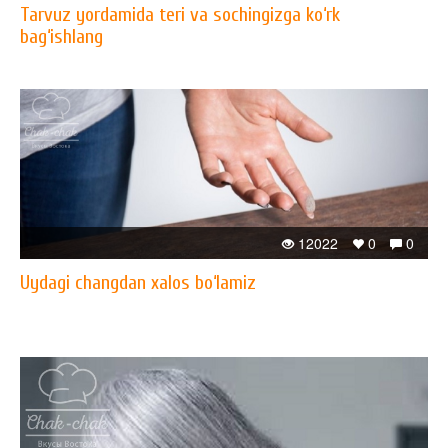
Tarvuz yordamida teri va sochingizga ko‘rk
bag‘ishlang
12022
0
0
Uydagi changdan xalos bo‘lamiz