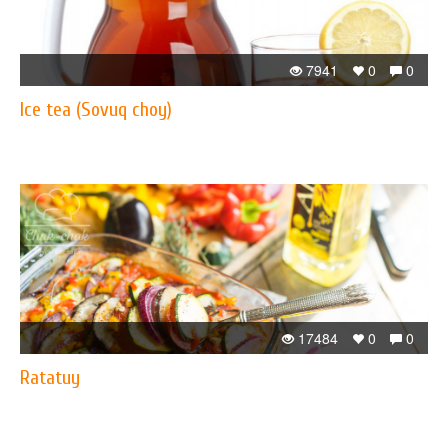
7941
0
0
Ice tea (Sovuq choy)
17484
0
0
Ratatuy