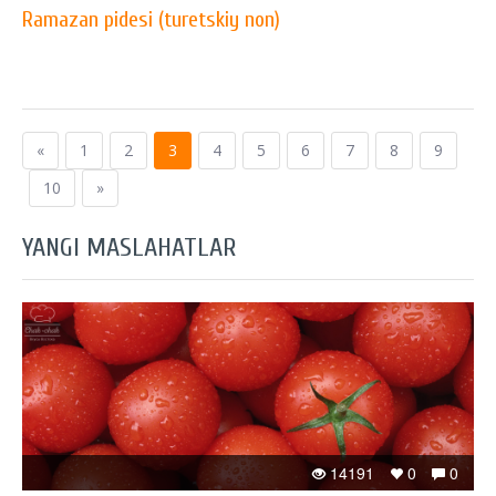
Ramazan pidesi (turetskiy non)
«
1
2
3
4
5
6
7
8
9
10
»
YANGI MASLAHATLAR
14191
0
0