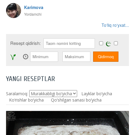
Karimova
Yordamchi
To‘liq ro‘yxat...
Resept qidirish:
YANGI RESEPTLAR
Saralamoq:
Layklar bo’yicha
Ko‘rishlar bo‘yicha
Qo’shilgan sanasi bo’yicha