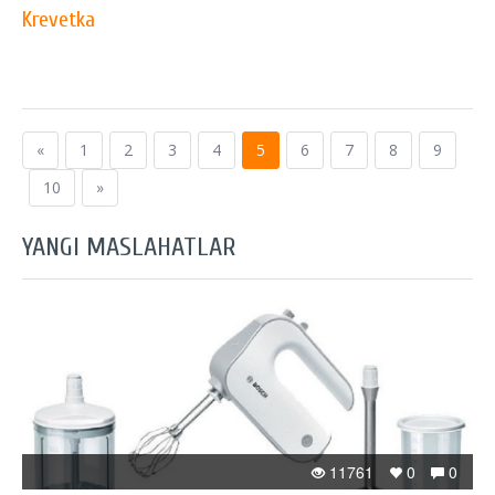
Krevetka
«
1
2
3
4
5
6
7
8
9
10
»
YANGI MASLAHATLAR
11761
0
0