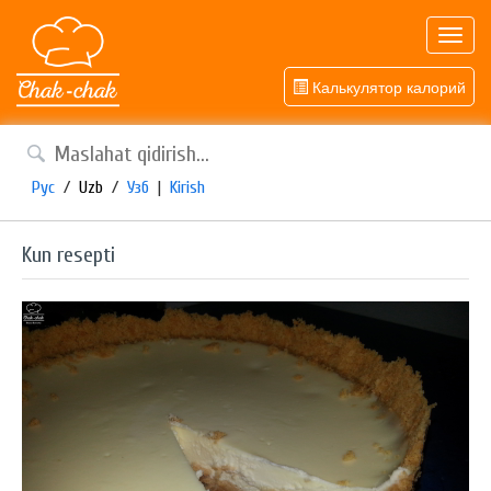
Toggl
navig
Калькулятор калорий
Рус
/
Uzb
/
Узб
|
Kirish
Kun resepti