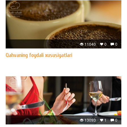
11040
0
0
Qahvaning foydali xususiyatlari
13093
1
0