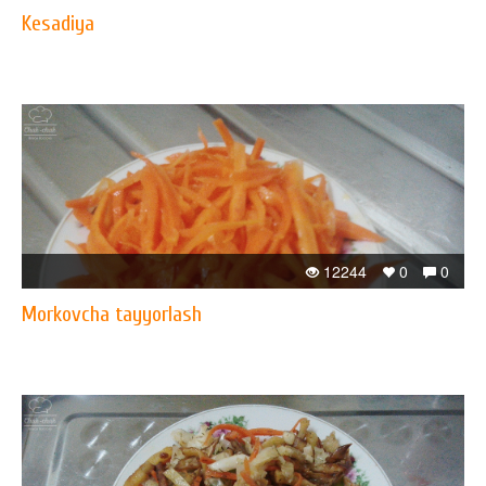
Kesadiya
12244
0
0
Morkovcha tayyorlash