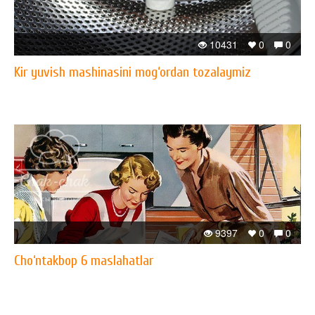
10431
0
0
Kir yuvish mashinasini mog‘ordan tozalaymiz
9397
0
0
Cho‘ntakbop 6 maslahatlar