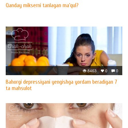
Qanday mikserni tanlagan ma’qul?
8463
0
0
Bahorgi depressiyani yengishga yordam beradigan 7
ta mahsulot