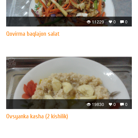
11229
0
0
Qovirma baqlajon salat
19830
0
0
Ovsyanka kasha (2 kishilik)