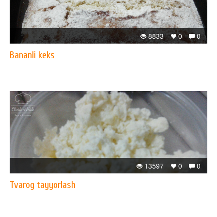
8833
0
0
Bananli keks
13597
0
0
Tvarog tayyorlash