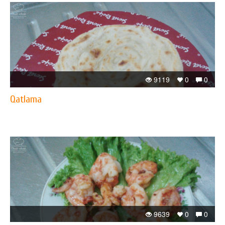
9119
0
0
Qatlama
9639
0
0