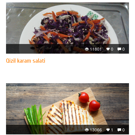
11801
0
0
Qizil karam salati
13066
1
0