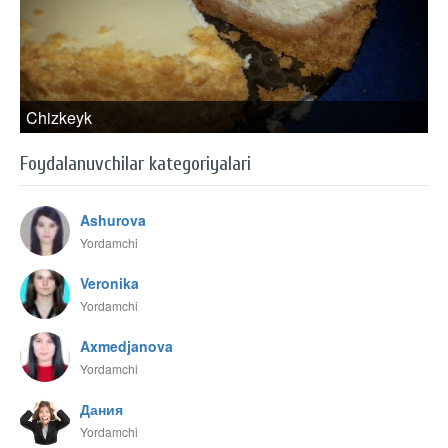
Chizkeyk
Foydalanuvchilar kategoriyalari
Ashurova
Yordamchi
Veronika
Yordamchi
Axmedjanova
Yordamchi
Дания
Yordamchi