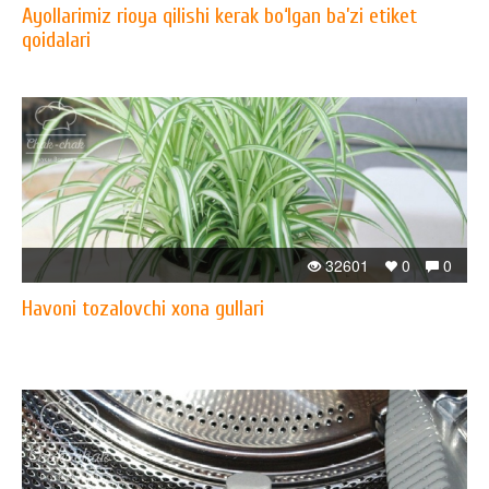
Ayollarimiz rioya qilishi kerak bo‘lgan ba’zi etiket
qoidalari
32601
0
0
Havoni tozalovchi xona gullari