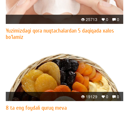
25713
0
0
Yuzimizdagi qora nuqtachalardan 5 daqiqada xalos
bo‘lamiz
19129
0
0
8 ta eng foydali quruq meva