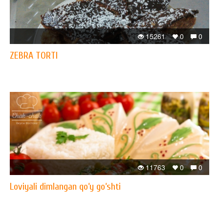
15261
0
0
ZEBRA TORTI
11763
0
0
Loviyali dimlangan qo‘y go‘shti