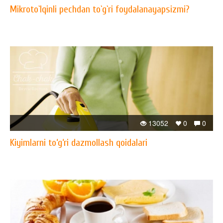
Mikroto`lqinli pechdan to`g`ri foydalanayapsizmi?
13052
0
0
Kiyimlarni to‘g‘ri dazmollash qoidalari