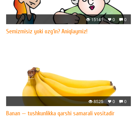
15141
0
0
Semizmisiz yoki ozg‘in? Aniqlaymiz!
8525
0
0
Banan — tushkunlikka qarshi samarali vositadir