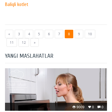
Baliqli kotlet
«
3
4
5
6
7
8
9
10
11
12
»
YANGI MASLAHATLAR
9009
0
0