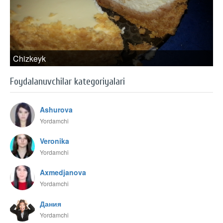
Chizkeyk
Foydalanuvchilar kategoriyalari
Ashurova
Yordamchi
Veronika
Yordamchi
Axmedjanova
Yordamchi
Дания
Yordamchi