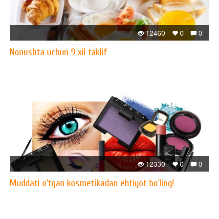
12460
0
0
Nonushta uchun 9 xil taklif
12330
0
0
Muddati o‘tgan kosmetikadan ehtiyot bo‘ling!