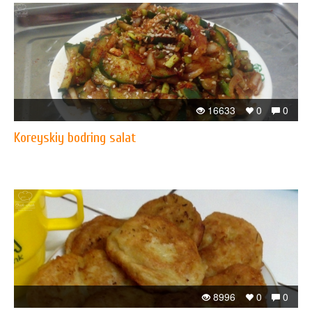
16633
0
0
Koreyskiy bodring salat
8996
0
0