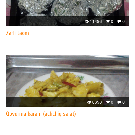
11496
0
0
Zarli taom
8698
0
0
Qovurma karam (achchiq salat)