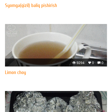
Syomga(qizil) baliq pishirish
9294
0
0
Limon choy