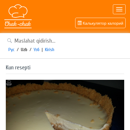
Toggl
navig
Калькулятор калорий
Рус
/
Uzb
/
Узб
|
Kirish
Kun resepti