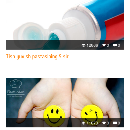
12866
0
0
Tish yuvish pastasining 9 siri
11073
0
0