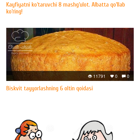
Kayfiyatni ko‘taruvchi 8 mashg‘ulot. Albatta qo‘llab
ko‘ring!
11791
0
0
Biskvit tayyorlashning 6 oltin qoidasi