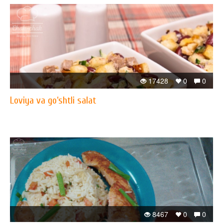
17428
0
0
Loviya va go‘shtli salat
8467
0
0