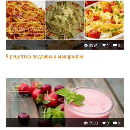
8991
1
0
​9 рецептов подливы к макаронам
7900
0
0