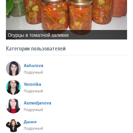
Огурцы в томатной заливке
Категории пользователей
Ashurova
Подручный
Veronika
Подручный
Axmedjanova
Подручный
Дания
Подручный