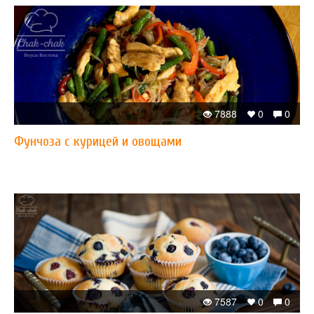
7888
0
0
Фунчоза с курицей и овощами
7587
0
0