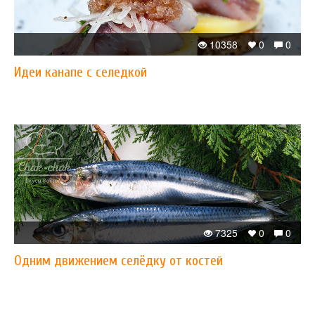
10358
0
0
Идеи канапе с селедкой
7325
0
0
Одним движением селёдку от костей