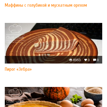
Маффины с голубикой и мускатным орехом
8953
0
0
Пирог «Зебра»