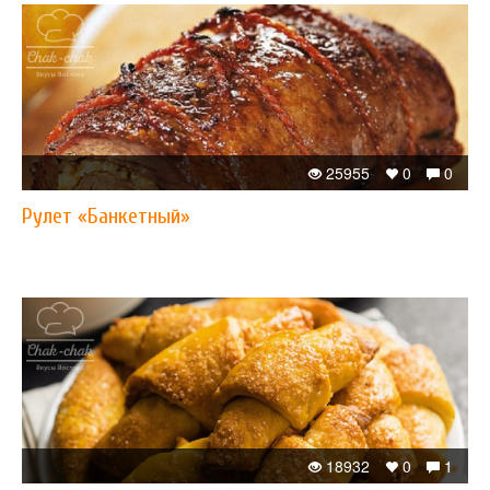
25955
0
0
Рулет «Банкетный»
18932
0
1