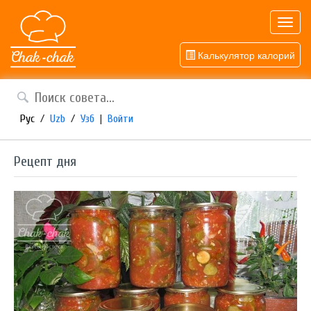
Toggl
navig
Калькулятор калорий
Рус
/
Uzb
/
Узб
|
Войти
Рецепт дня