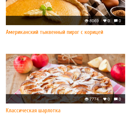
8069
0
0
Американский тыквенный пирог с корицей
7774
0
0
Классическая шарлотка