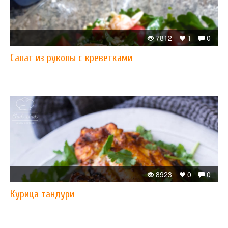
7812
1
0
Салат из руколы с креветками
8923
0
0
Курица тандури