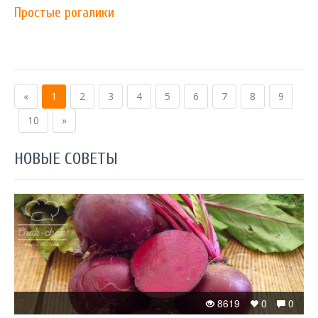
Простые рогалики
«
1
2
3
4
5
6
7
8
9
10
»
НОВЫЕ СОВЕТЫ
8619
0
0