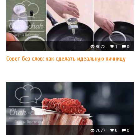
8072
1
0
Совет без слов: как сделать идеальную яичницу
7077
0
0