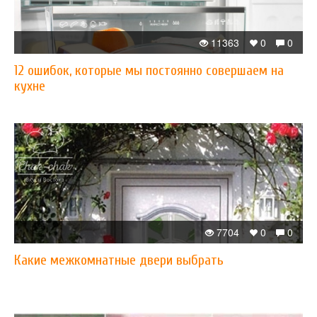
11363
0
0
12 ошибок, которые мы постоянно совершаем на
кухне
7704
0
0
Какие межкомнатные двери выбрать