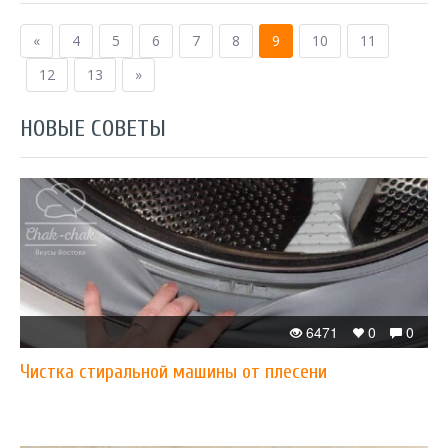
«
4
5
6
7
8
9
10
11
12
13
»
НОВЫЕ СОВЕТЫ
6471
0
0
Чистка стиральной машины от плесени