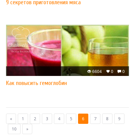
9 секретов приготовления мяса
6604
0
0
Как повысить гемоглобин
«
1
2
3
4
5
6
7
8
9
10
»