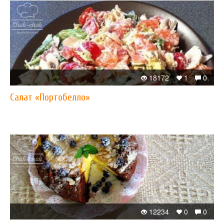
18172
1
0
Салат «Портобелло»
12234
0
0