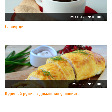
11047
0
0
Савоярди
6282
1
0
Куриный рулет в домашних условиях