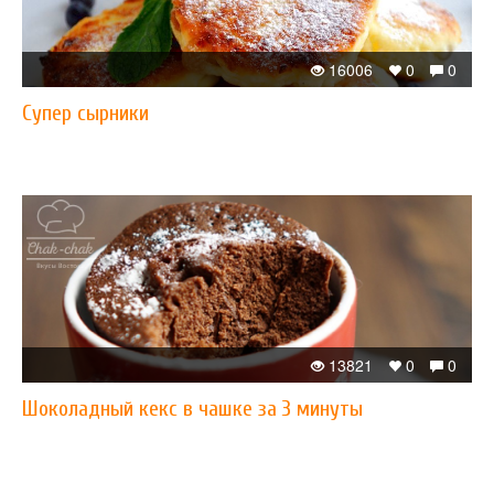
16006
0
0
Супер сырники
13821
0
0
Шоколадный кекс в чашке за 3 минуты