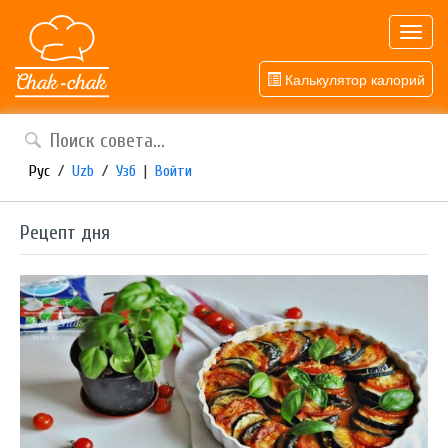
Toggl
navig
Калькулятор калорий
Рус
/
Uzb
/
Узб
|
Войти
Рецепт дня