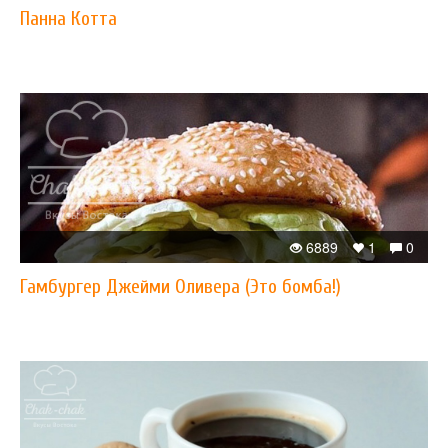
Панна Котта
6889
1
0
Гамбургер Джейми Оливера (Это бомба!)