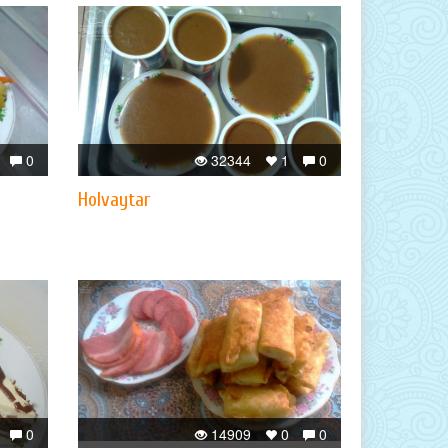
0
32344
1
0
Holvaytar
0
14909
0
0