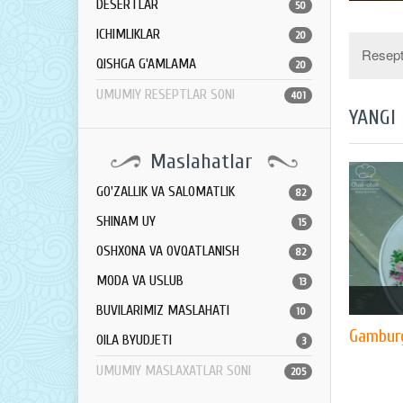
DESERTLAR
50
ICHIMLIKLAR
20
Resept 
QISHGA G'AMLAMA
20
UMUMIY RESEPTLAR SONI
401
YANGI
Maslahatlar
GO'ZALLIK VA SALOMATLIK
82
SHINAM UY
15
OSHXONA VA OVQATLANISH
82
MODA VA USLUB
13
BUVILARIMIZ MASLAHATI
10
Gambur
OILA BYUDJETI
3
UMUMIY MASLAXATLAR SONI
205