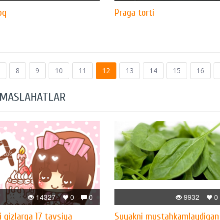
oq
Praga torti
8
9
10
11
12
13
14
15
16
 MASLAHATLAR
14327
0
0
9932
0
i qizlarga 17 tavsiya
Suyakni mustahkamlaydigan