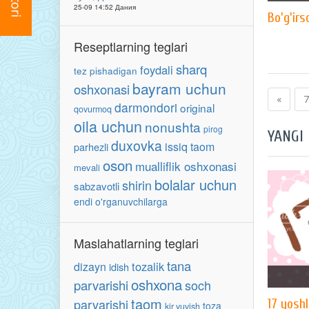
25-09 14:52 Дания
Bo'g'irs
Reseptlarning teglari
sharq
foydali
tez pishadigan
bayram uchun
oshxonasi
«
7
darmondori
original
qovurmoq
oila uchun
nonushta
pirog
YANGI
duxovka
issiq taom
parhezli
oson
mualliflik oshxonasi
mevali
bolalar uchun
shirin
sabzavotli
endi o'rganuvchilarga
Maslahatlarning teglari
tana
tozalik
dizayn
idish
oshxona
parvarishi
soch
taom
parvarishi
17 yoshl
toza
kir yuvish