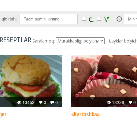
qidirish:
 RESEPTLAR
Saralamoq:
Layklar bo’yic
13452
0
0
13228
0
ger
«Kartoshka»