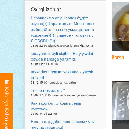
Oxirgi izohlar
Независимо от дырочек будет
вкусно))) Гарантирую. Мясо тоже
выбирайте на свое усмотрение и
усвоение)))) Главное - готовить с
ЛЮБОВЬЮ)))
08-03 22:36 islamova ipargul khamidkhanovna
judayam ciroyli ciqibdi. Bu yiyiwdan
Borsh
bowqa narsaga yaramidi
16-01 22:41 D i l i m
tayyorlash usulini yozsangiz yaxshi
bo'lardi
28-12 15:10 Topradio.zn.uz online
Точно поможеть ?
17-02 17:08 Исмайлова Райхан Куанышбаевна
Как вариант, открыть семь
карточек...
25-09 14:54 Дания
Неа, я его добавляю совсем чуть-
чуть, для запаха!