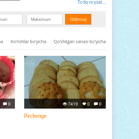
To‘liq ro‘yxat...
ha
Ko‘rishlar bo‘yicha
Qo’shilgan sanasi bo’yicha
0
7419
0
0
Pechenye