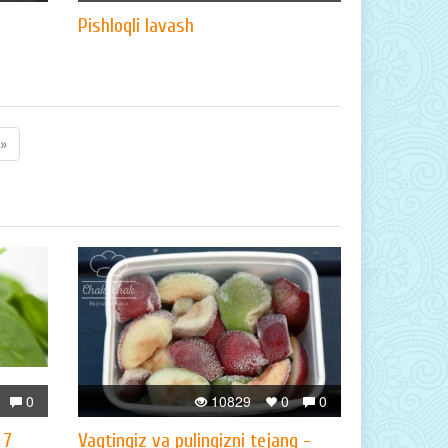
Pishloqli lavash
»
0
10829
0
0
 7
Vaqtingiz va pulingizni tejang -