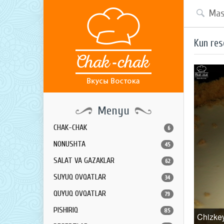
Kun res
Menyu
CHAK-CHAK
6
NONUSHTA
45
SALAT VA GAZAKLAR
62
SUYUQ OVQATLAR
34
QUYUQ OVQATLAR
79
PISHIRIQ
85
Chizke