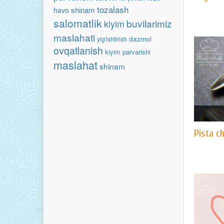
tozalash
shinam
havo
salomatlik
buvilarimiz
kiyim
maslahati
dazmol
yig'ishtirish
ovqatlanish
kiyim parvarishi
maslahat
shinam
Pista ch