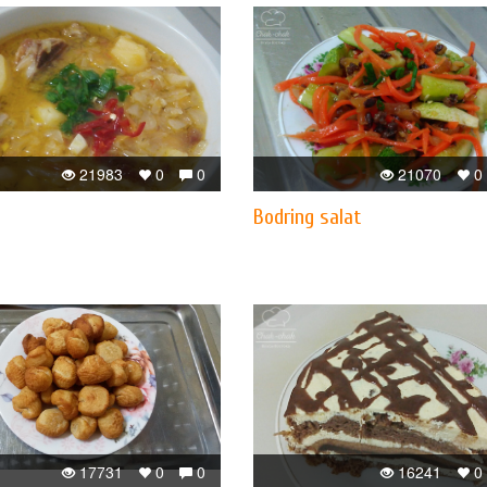
21983
0
0
21070
0
Bodring salat
17731
0
0
16241
0