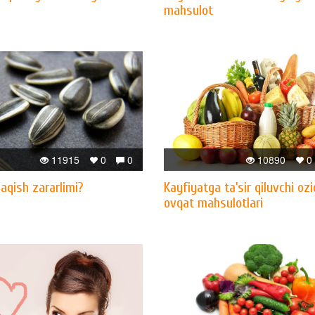
mahsulot
11915
0
0
10890
0
aqish zararlimi?
Kayfiyatga ta’sir qiluvchi ozi
ovqat mahsulotlari