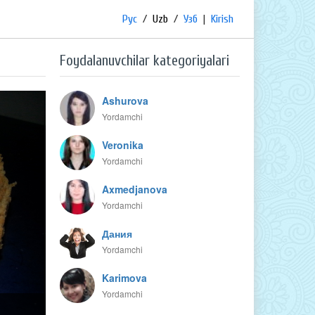
Рус
/
Uzb
/
Узб
|
Kirish
Foydalanuvchilar kategoriyalari
Ashurova
Yordamchi
Veronika
Yordamchi
Axmedjanova
Yordamchi
Дания
Yordamchi
Karimova
Yordamchi