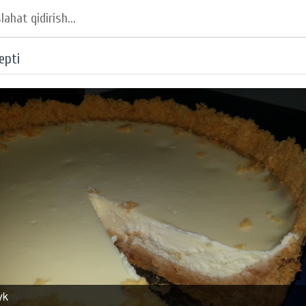
epti
yk