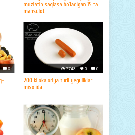
muzlatib saqlasa bo‘ladigan 15 ta
mahsulot
0
7748
0
0
q-
200 kilokaloriya turli yeguliklar
misolida