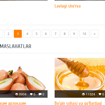
Lavlagi sho‘rva
2
3
4
5
6
7
8
9
10
»
 MASLAHATLAR
9904
0
0
11324
0
xам арзон,xам
Bo‘yin sohasi va qo‘llardagi