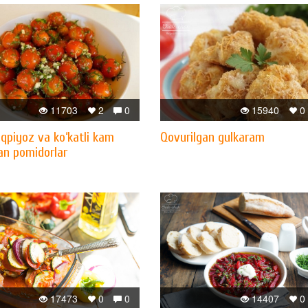
11703
2
0
15940
0
qpiyoz va ko‘katli kam
Qovurilgan gulkaram
an pomidorlar
17473
0
0
14407
0