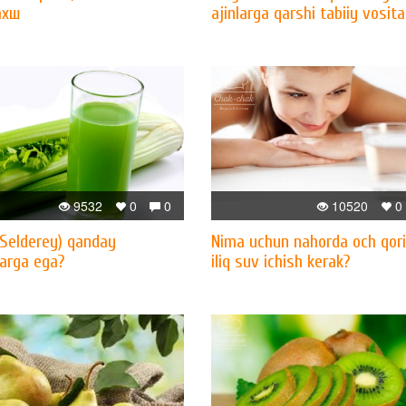
ахш
ajinlarga qarshi tabiiy vosita
9532
0
0
10520
0
(Selderey) qanday
Nima uchun nahorda och qor
larga ega?
iliq suv ichish kerak?