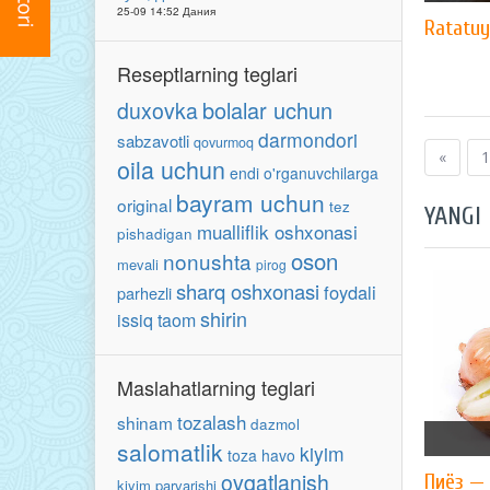
25-09 14:52 Дания
Ratatuy
Reseptlarning teglari
bolalar uchun
duxovka
darmondori
sabzavotli
qovurmoq
«
1
oila uchun
endi o'rganuvchilarga
bayram uchun
original
tez
YANGI
mualliflik oshxonasi
pishadigan
oson
nonushta
mevali
pirog
sharq oshxonasi
foydali
parhezli
shirin
issiq taom
Maslahatlarning teglari
tozalash
shinam
dazmol
salomatlik
kiyim
toza havo
ovqatlanish
Пиёз — 
kiyim parvarishi