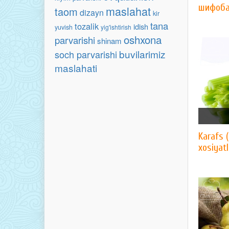
шифоб
maslahat
taom
dizayn
kir
tana
tozalik
idish
yuvish
yig'ishtirish
oshxona
parvarishi
shinam
buvilarimiz
soch parvarishi
maslahati
Karafs 
xosiyat