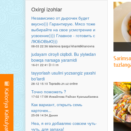
Oxirgi izohlar
Независимо от дырочек будет
вкусно))) Гарантирую. Мясо тоже
выбирайте на свое усмотрение и
усвоение)))) Главное - готовить с
ЛЮБОВЬЮ)))
08-03 22:36 islamova ipargul khamidkhanovna
judayam ciroyli ciqibdi. Bu yiyiwdan
Sarimso
bowqa narsaga yaramidi
tuzlang
16-01 22:41 D i l i m
tayyorlash usulini yozsangiz yaxshi
bo'lardi
28-12 15:10 Topradio.zn.uz online
Точно поможеть ?
17-02 17:08 Исмайлова Райхан Куанышбаевна
Как вариант, открыть семь
карточек...
25-09 14:54 Дания
Неа, я его добавляю совсем чуть-
чуть, для запаха!