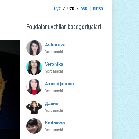
Рус
/
Uzb
/
Узб
|
Kirish
Foydalanuvchilar kategoriyalari
Ashurova
Yordamchi
Veronika
Yordamchi
Axmedjanova
Yordamchi
Дания
Yordamchi
Karimova
Yordamchi