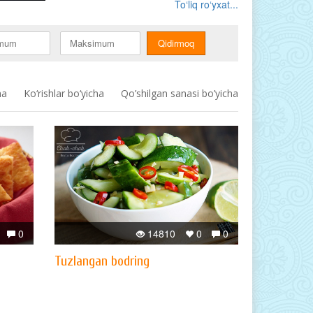
To‘liq ro‘yxat...
ha
Ko‘rishlar bo‘yicha
Qo’shilgan sanasi bo’yicha
0
14810
0
0
Tuzlangan bodring