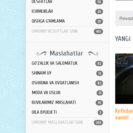
DESERTLAR
50
ICHIMLIKLAR
20
Resept 
QISHGA G'AMLAMA
20
UMUMIY RESEPTLAR SONI
401
YANGI
Maslahatlar
GO'ZALLIK VA SALOMATLIK
82
SHINAM UY
15
OSHXONA VA OVQATLANISH
82
MODA VA USLUB
13
BUVILARIMIZ MASLAHATI
10
Kefirda
OILA BYUDJETI
3
xamiri
UMUMIY MASLAXATLAR SONI
205