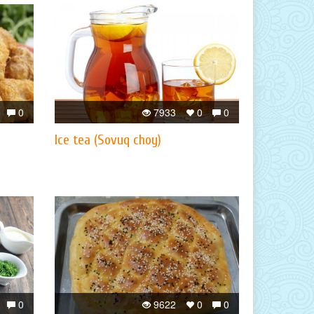
0
7933
0
0
Ice tea (Sovuq choy)
0
9622
0
0