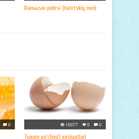
Ramazan pidesi (turetskiy non)
0
10077
0
0
Tuxum po‘chog‘i xosiyatlari