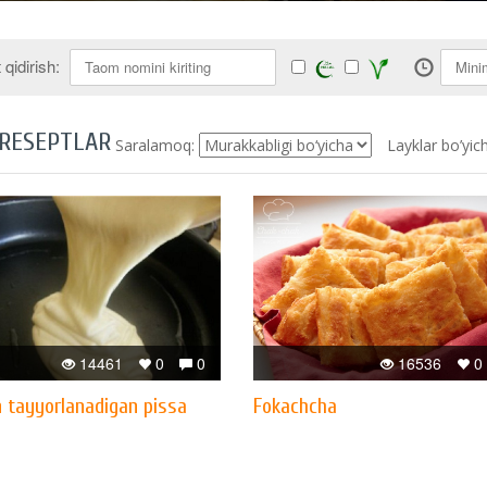
qidirish:
 RESEPTLAR
Saralamoq:
Layklar bo’yic
14461
0
0
16536
0
n tayyorlanadigan pissa
Fokachcha