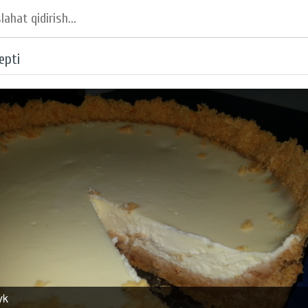
epti
yk