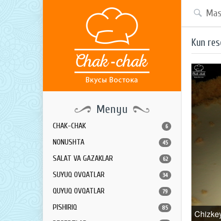
Kun res
Menyu
CHAK-CHAK
6
NONUSHTA
45
SALAT VA GAZAKLAR
62
SUYUQ OVQATLAR
34
QUYUQ OVQATLAR
79
PISHIRIQ
85
Chizke