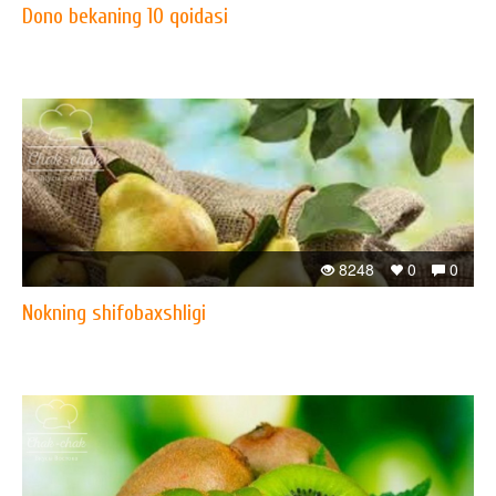
Dono bekaning 10 qoidasi
8248
0
0
Nokning shifobaxshligi