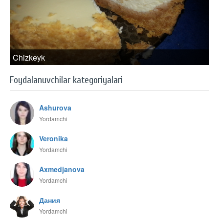
Chizkeyk
Foydalanuvchilar kategoriyalari
Ashurova
Yordamchi
Veronika
Yordamchi
Axmedjanova
Yordamchi
Дания
Yordamchi