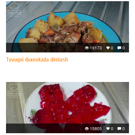
19173
0
0
Tovuqni duxovkada dimlash
15805
0
0