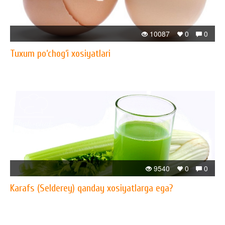
10087
0
0
Tuxum po‘chog‘i xosiyatlari
9540
0
0
Karafs (Selderey) qanday xosiyatlarga ega?