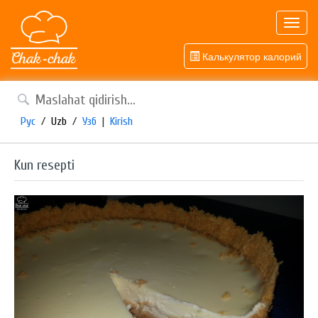
Toggl
navig
Калькулятор калорий
Рус
/
Uzb
/
Узб
|
Kirish
Kun resepti