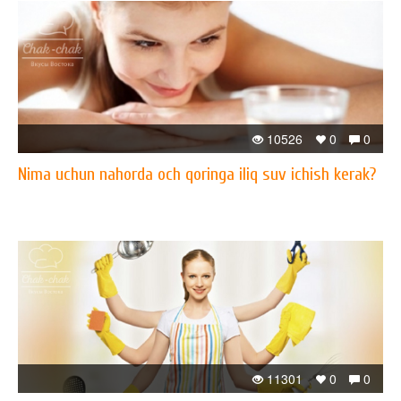
10526
0
0
Nima uchun nahorda och qoringa iliq suv ichish kerak?
11301
0
0