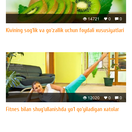
14721
0
0
Kivining sog‘lik va go‘zallik uchun foydali xususiyatlari
12020
0
0
Fitnes bilan shug‘ullanishda yo‘l qo‘yiladigan xatolar