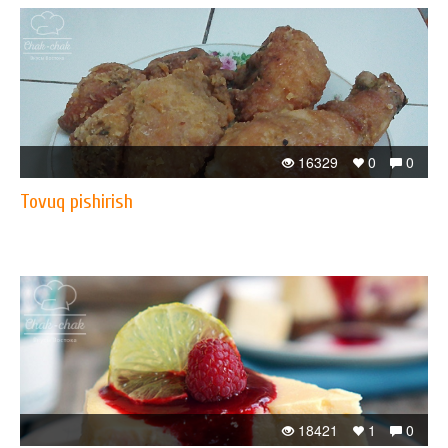
16329
0
0
Tovuq pishirish
18421
1
0