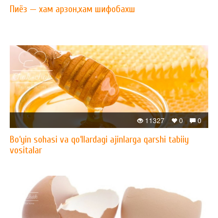
Пиёз — xам арзон,xам шифобахш
11327
0
0
Bo‘yin sohasi va qo‘llardagi ajinlarga qarshi tabiiy
vositalar