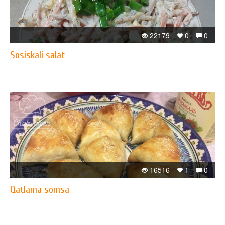
22179
0
0
Sosiskali salat
16516
1
0
Qatlama somsa