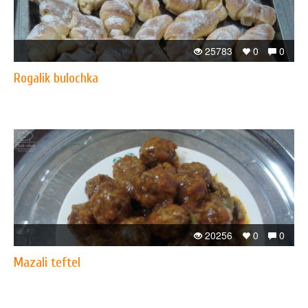
25783
0
0
Rogalik bulochka
20256
0
0
Mazali teftel