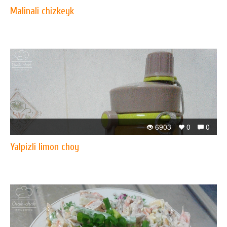
Malinali chizkeyk
6903
0
0
Yalpizli limon choy