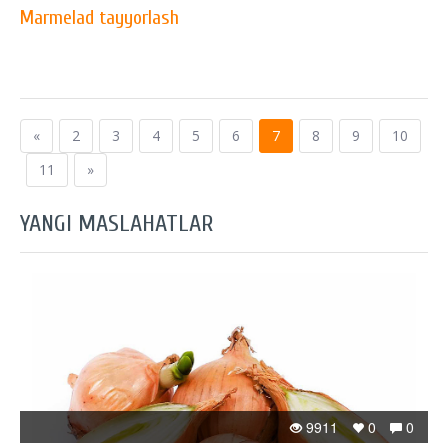
Marmelad tayyorlash
«
2
3
4
5
6
7
8
9
10
11
»
YANGI MASLAHATLAR
9911
0
0