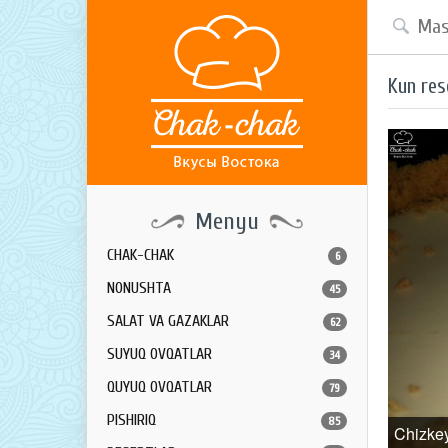
Kun res
Menyu
CHAK-CHAK
6
NONUSHTA
45
SALAT VA GAZAKLAR
62
SUYUQ OVQATLAR
34
QUYUQ OVQATLAR
79
PISHIRIQ
85
Chizke