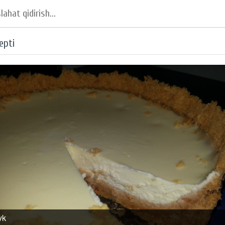
epti
yk