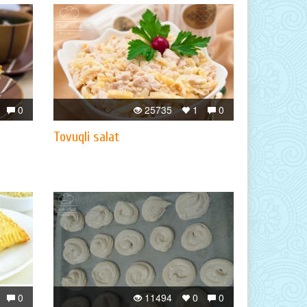
0
25735
1
0
Tovuqli salat
0
11494
0
0