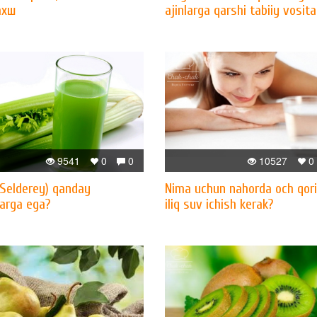
ахш
ajinlarga qarshi tabiiy vosita
9541
0
0
10527
0
(Selderey) qanday
Nima uchun nahorda och qor
larga ega?
iliq suv ichish kerak?