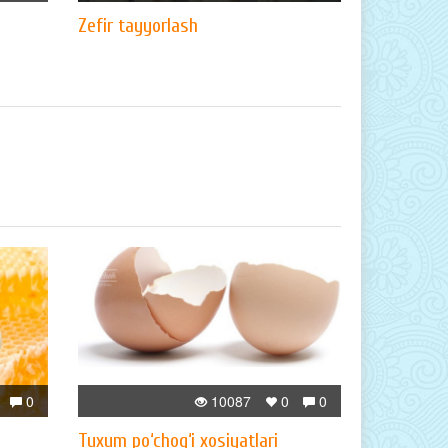
Zefir tayyorlash
0
10087
0
0
Tuxum po‘chog‘i xosiyatlari