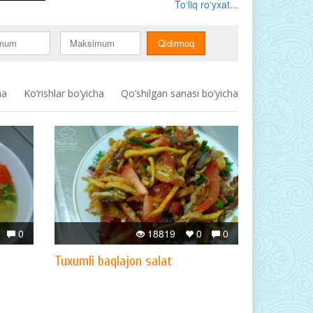
To‘liq ro‘yxat...
ha
Ko‘rishlar bo‘yicha
Qo’shilgan sanasi bo’yicha
0
18819
0
0
Tuxumli baqlajon salat