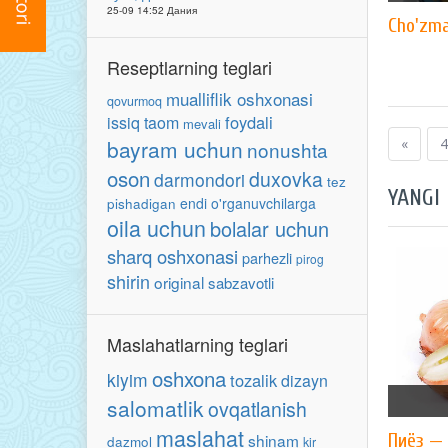
25-09 14:52 Дания
Cho'zma
Reseptlarning teglari
mualliflik oshxonasi
qovurmoq
foydali
issiq taom
mevali
bayram uchun
«
4
nonushta
oson
duxovka
darmondori
tez
YANGI
endi o'rganuvchilarga
pishadigan
oila uchun
bolalar uchun
sharq oshxonasi
parhezli
pirog
shirin
original
sabzavotli
Maslahatlarning teglari
oshxona
kiyim
tozalik
dizayn
salomatlik
ovqatlanish
maslahat
shinam
Пиёз — 
dazmol
kir