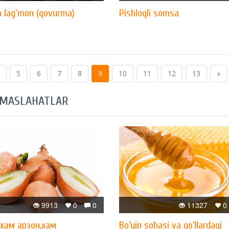
 lag'mon (qovurma)
Pishloqli somsa
5
6
7
8
9
10
11
12
13
»
 MASLAHATLAR
9913
0
0
11327
0
xам арзон,xам
Bo‘yin sohasi va qo‘llardagi