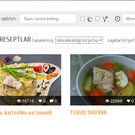
qidirish:
 RESEPTLAR
Saralamoq:
Layklar bo’yic
16716
0
0
22968
0
a, kartoshka va tuxumli
TOVUQ SHO'RVA