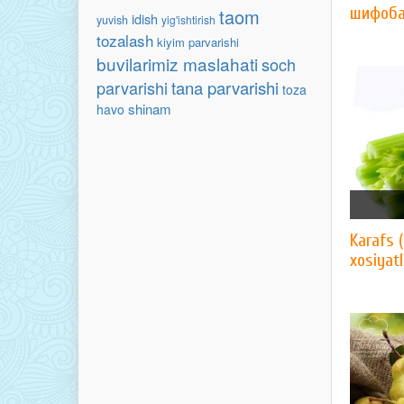
шифоб
taom
idish
yuvish
yig'ishtirish
tozalash
kiyim parvarishi
buvilarimiz maslahati
soch
parvarishi
tana parvarishi
toza
shinam
havo
Karafs 
xosiyat