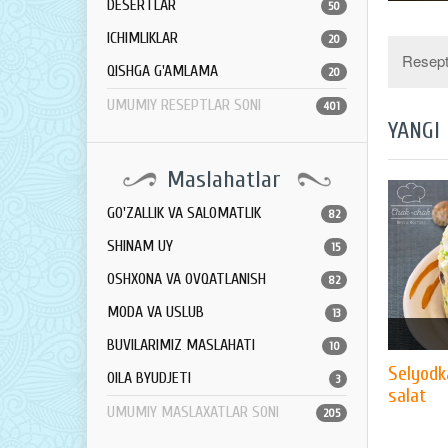
DESERTLAR
50
ICHIMLIKLAR
20
Resept 
QISHGA G'AMLAMA
20
UMUMIY RESEPTLAR SONI
401
YANGI
Maslahatlar
GO'ZALLIK VA SALOMATLIK
82
SHINAM UY
15
OSHXONA VA OVQATLANISH
82
MODA VA USLUB
13
BUVILARIMIZ MASLAHATI
10
Selyodk
OILA BYUDJETI
3
salat
UMUMIY MASLAXATLAR SONI
205