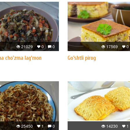
21029
0
0
17569
0
ha cho'zma lag'mon
Go‘shtli pirog
25450
1
0
14230
1