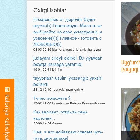
Oxirgi izohlar
Независимо от дырочек будет
вкусно))) Гарантирую. Мясо тоже
выбирайте на свое усмотрение и
усвоение)))) Главное - готовить с
ЛЮБОВЬЮ)))
08-03 22:36 islamova ipargul khamidkhanovna
judayam ciroyli ciqibdi. Bu yiyiwdan
Uyg'urc
bowqa narsaga yaramidi
(suyuq)
16-01 22:41 D i l i m
tayyorlash usulini yozsangiz yaxshi
bo'lardi
28-12 15:10 Topradio.zn.uz online
Точно поможеть ?
17-02 17:08 Исмайлова Райхан Куанышбаевна
Как вариант, открыть семь
карточек...
25-09 14:54 Дания
Неа, я его добавляю совсем чуть-
чуть, для запаха!