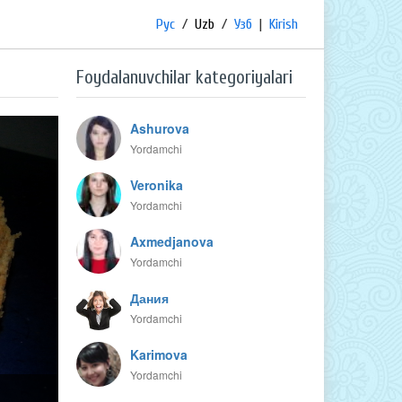
Рус
/
Uzb
/
Узб
|
Kirish
Foydalanuvchilar kategoriyalari
Ashurova
Yordamchi
Veronika
Yordamchi
Axmedjanova
Yordamchi
Дания
Yordamchi
Karimova
Yordamchi