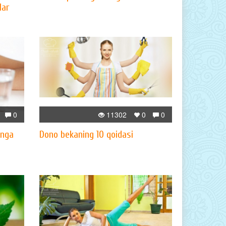
lar
0
11302
0
0
inga
Dono bekaning 10 qoidasi