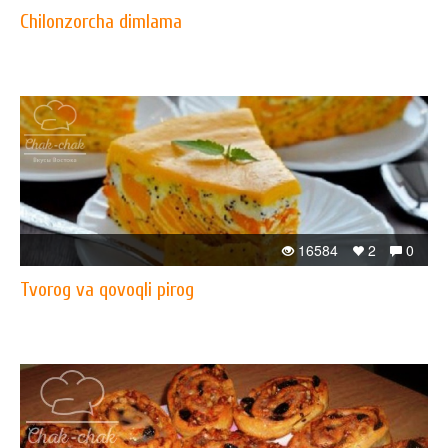
Chilonzorcha dimlama
16584
2
0
Tvorog va qovoqli pirog