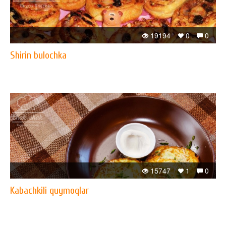
19194
0
0
Shirin bulochka
15747
1
0
Kabachkili quymoqlar