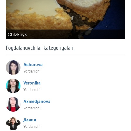
Chizkeyk
Foydalanuvchilar kategoriyalari
Ashurova
Yordamchi
Veronika
Yordamchi
Axmedjanova
Yordamchi
Дания
Yordamchi