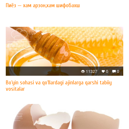
Пиёз — xам арзон,xам шифобахш
11327
0
0
Bo‘yin sohasi va qo‘llardagi ajinlarga qarshi tabiiy
vositalar