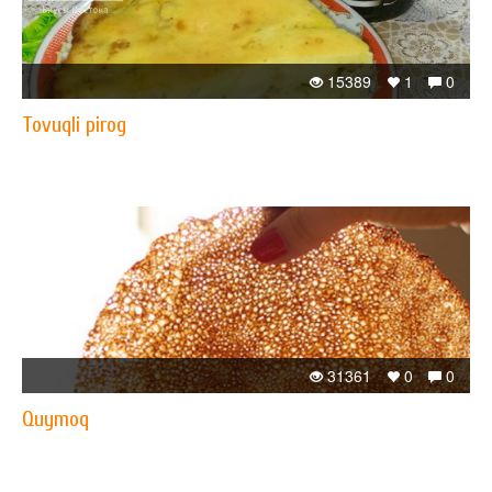
15389
1
0
Tovuqli pirog
31361
0
0
Quymoq