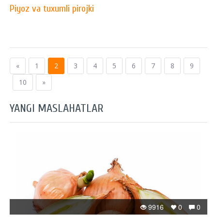
Piyoz va tuxumli pirojki
«
1
2
3
4
5
6
7
8
9
10
»
YANGI MASLAHATLAR
9916
0
0