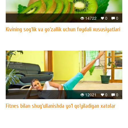
14722
0
0
Kivining sog‘lik va go‘zallik uchun foydali xususiyatlari
12021
0
0
Fitnes bilan shug‘ullanishda yo‘l qo‘yiladigan xatolar