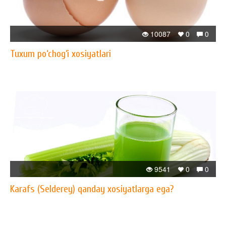
10087
0
0
Tuxum po‘chog‘i xosiyatlari
9541
0
0
Karafs (Selderey) qanday xosiyatlarga ega?