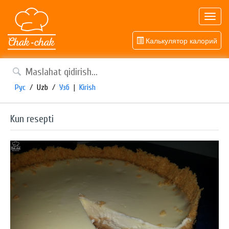
Toggl
navig
Калькулятор калорий
Рус
/
Uzb
/
Узб
|
Kirish
Kun resepti