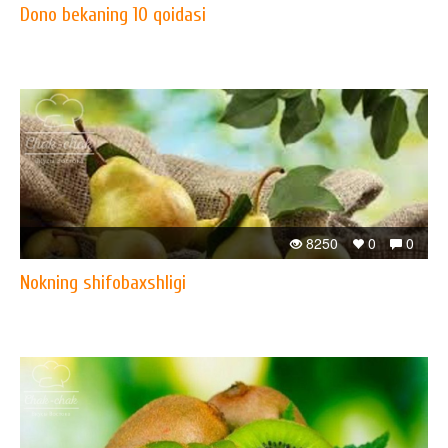
Dono bekaning 10 qoidasi
8250
0
0
Nokning shifobaxshligi