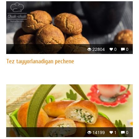
22804
0
0
Tez tayyorlanadigan pechene
14199
1
0