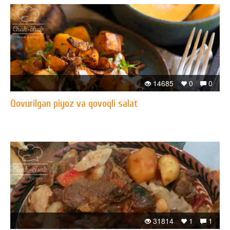
14685
0
0
Qovurilgan piyoz va qovoqli salat
31814
1
1