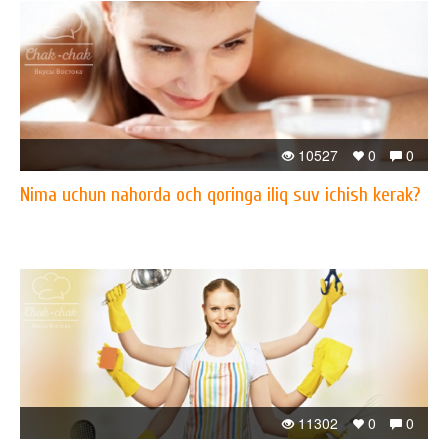
10527
0
0
Nima uchun nahorda och qoringa iliq suv ichish kerak?
11302
0
0