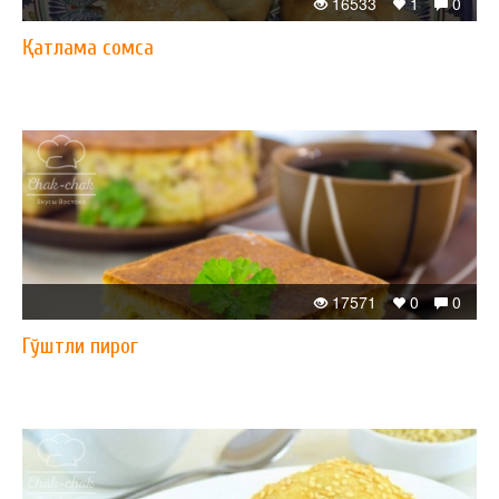
16533
1
0
Қатлама сомса
17571
0
0
Гўштли пирог