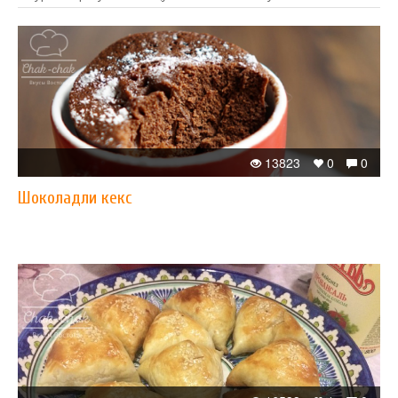
13823
0
0
Шоколадли кекс