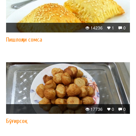
14236
1
0
Пишлоқли сомса
17736
0
0
Бўғирсоқ