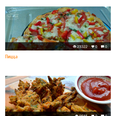
23322
0
0
Пицца
9585
0
0