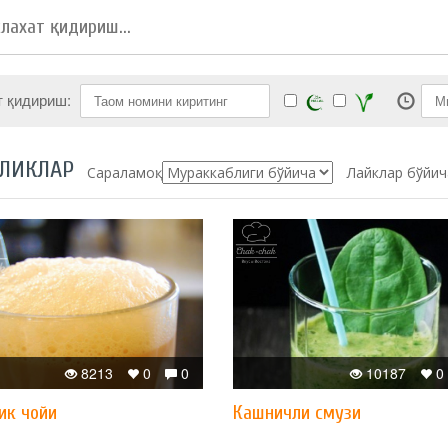
т қидириш:
ЛИКЛАР
Сараламоқ:
Лайклар бўйич
8213
0
0
10187
0
ик чойи
Кашничли смузи