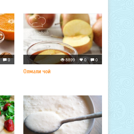
0
8899
0
0
Олмали чой