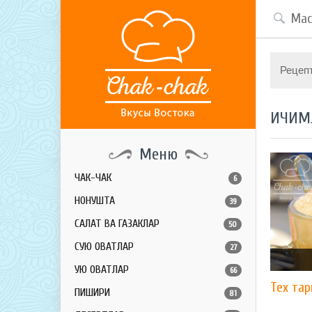
Рецеп
ИЧИМ
Меню
ЧАК-ЧАК
6
НОНУШТА
39
САЛАТ ВА ГАЗАКЛАР
50
СУЮҚ ОВҚАТЛАР
27
ҚУЮҚ ОВҚАТЛАР
66
Теx тар
ПИШИРИҚ
81