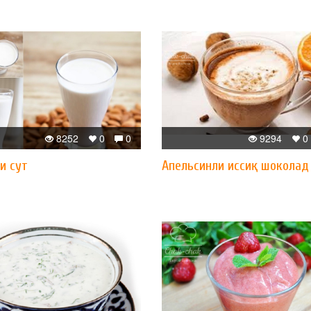
8252
0
0
9294
0
и сут
Апельсинли иссиқ шоколад