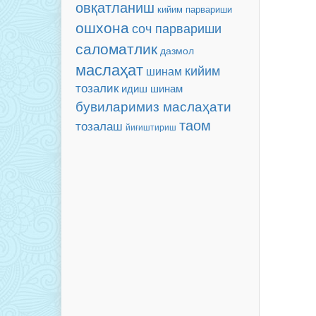
овқатланиш
кийим парвариши
ошхона
соч парвариши
саломатлик
дазмол
маслаҳат
кийим
шинам
тозалик
идиш
шинам
бувиларимиз маслаҳати
таом
тозалаш
йиғиштириш