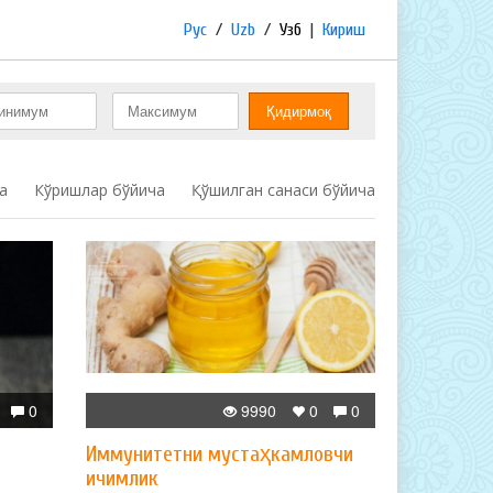
Рус
/
Uzb
/
Узб
|
Кириш
а
Кўришлар бўйича
Қўшилган санаси бўйича
0
9990
0
0
Иммунитетни мустаҳкамловчи
ичимлик