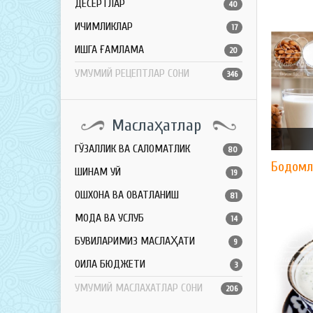
ДЕСЕРТЛАР
40
ИЧИМЛИКЛАР
17
ҚИШГА ҒАМЛАМА
20
УМУМИЙ РЕЦЕПТЛАР СОНИ
346
Маслаҳатлар
ГЎЗАЛЛИК ВА САЛОМАТЛИК
80
Бодомл
ШИНАМ УЙ
19
ОШХОНА ВА ОВҚАТЛАНИШ
81
МОДА ВА УСЛУБ
14
БУВИЛАРИМИЗ МАСЛАҲАТИ
9
ОИЛА БЮДЖЕТИ
3
УМУМИЙ МАСЛАХАТЛАР СОНИ
206