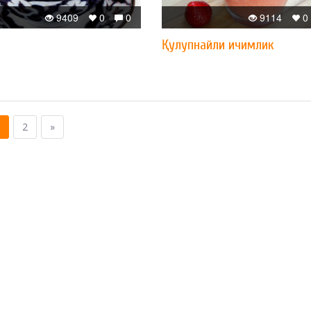
9409
0
0
9114
0
Қулупнайли ичимлик
2
»