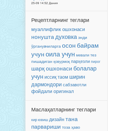
25-09 14:52 Дания
Рецептларнинг теглари
муаллифлик ошхонаси
нонушта
духовка
энди
осон
байрам
ўрганувчиларга
оила учун
учун
мевали
тез
парҳезли
пишадиган
қовурмоқ
пирог
болалар
шарқ ошхонаси
учун
ширин
иссиқ таом
дармондори
сабзавотли
фойдали
оригинал
Маслаҳатларнинг теглари
тана
дизайн
кир ювиш
парвариши
тоза ҳаво