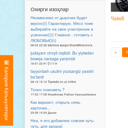
Охирги изоҳлар
Независимо от дырочек будет
Чалоб
вкусно))) Гарантирую. Мясо тоже
выбирайте на свое усмотрение и
усвоение)))) Главное - готовить с
ЛЮБОВЬЮ)))
08-03 22:36 islamova ipargul khamidkhanovna
«
1
judayam ciroyli ciqibdi. Bu yiyiwdan
bowqa narsaga yaramidi
16-01 22:41 D i l i m
tayyorlash usulini yozsangiz yaxshi
bo'lardi
28-12 15:10 Topradio.zn.uz online
Точно поможеть ?
17-02 17:08 Исмайлова Райхан Куанышбаевна
Как вариант, открыть семь
карточек...
25-09 14:54 Дания
Неа, я его добавляю совсем чуть-
чуть, для запаха!