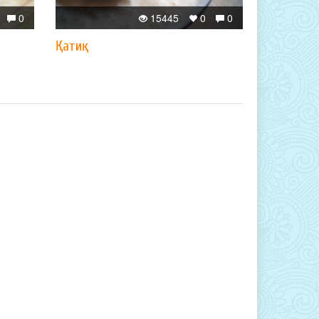
0
15445
0
0
Қатиқ