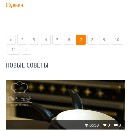
Жульен
«
2
3
4
5
6
7
8
9
10
11
»
НОВЫЕ СОВЕТЫ
6550
0
0