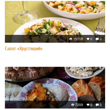
15118
0
0
Салат «Хрустящий»
7209
0
0