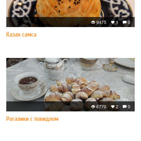
9475
1
0
Казан самса
6770
2
0
Рогалики с повидлом