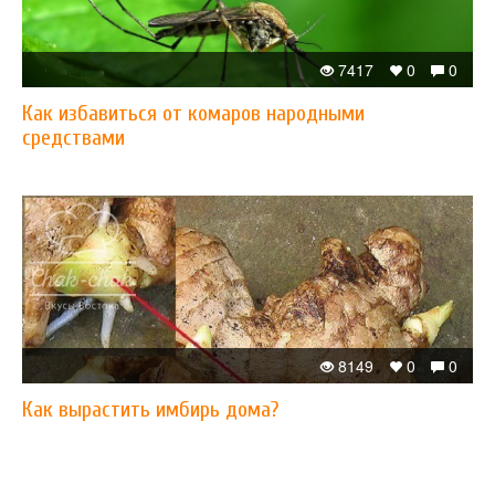
7417
0
0
Как избавиться от комаров народными
средствами
8149
0
0
Как вырастить имбирь дома?