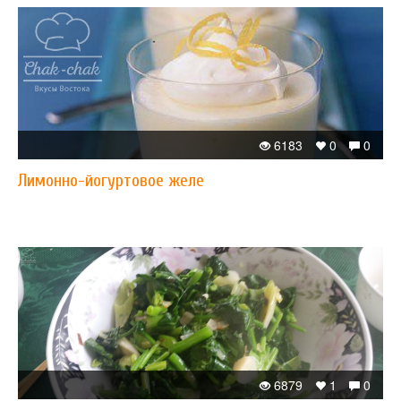
6183
0
0
Лимонно-йогуртовое желе
6879
1
0