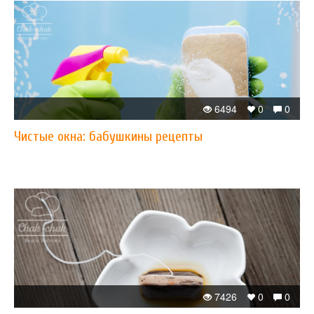
6494
0
0
Чистые окна: бабушкины рецепты
7426
0
0