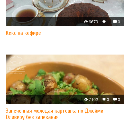
6673
1
0
Кекс на кефире
7102
0
0
Запеченная молодая картошка по Джейми
Оливеру без запекания