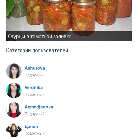
Огурцы в томатной заливке
Категории пользователей
Ashurova
Подручный
Veronika
Подручный
Axmedjanova
Подручный
Дания
Подручный