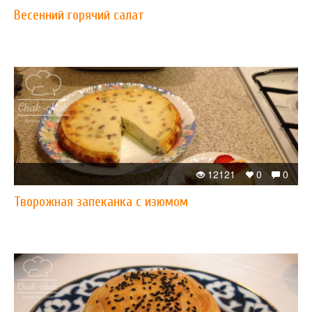
Весенний горячий салат
12121
0
0
Творожная запеканка с изюмом