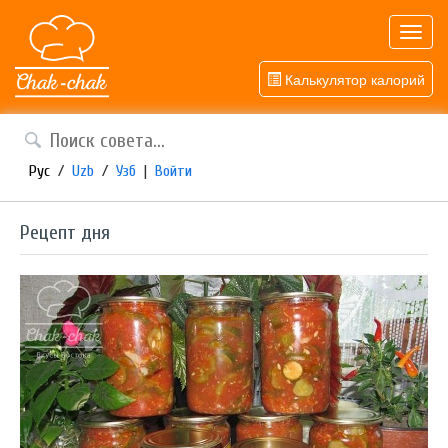
Toggl
navig
Калькулятор калорий
Рус
/
Uzb
/
Узб
|
Войти
Рецепт дня