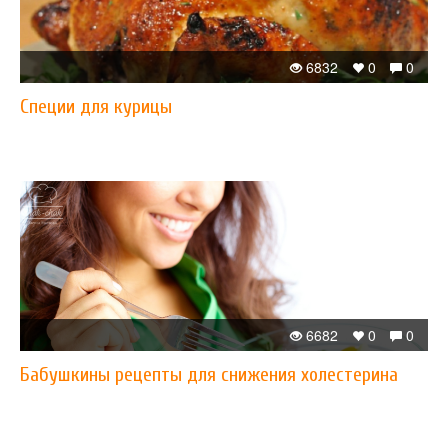
6832
0
0
Специи для курицы
6682
0
0
Бабушкины рецепты для снижения холестерина