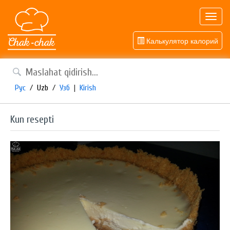
Toggl
navig
Калькулятор калорий
Рус
/
Uzb
/
Узб
|
Kirish
Kun resepti