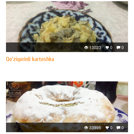
13023
0
0
Qo'ziqorinli kartoshka
33995
0
0