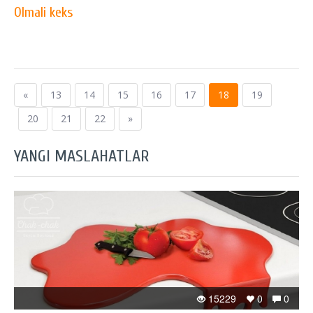
Olmali keks
«
13
14
15
16
17
18
19
20
21
22
»
YANGI MASLAHATLAR
15229
0
0