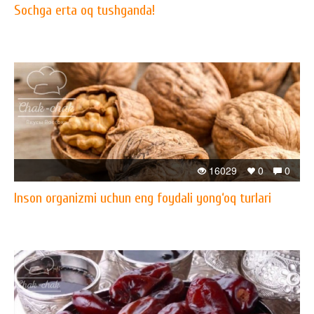
Sochga erta oq tushganda!
16029
0
0
Inson organizmi uchun eng foydali yong‘oq turlari