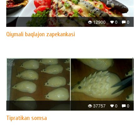
12900
0
0
Qiymali baqlajon zapekankasi
37757
0
0
Tipratikan somsa