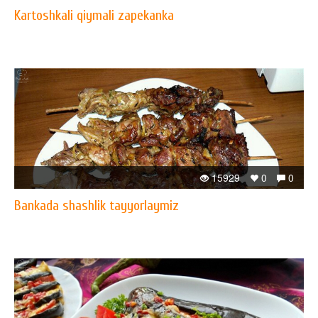
Kartoshkali qiymali zapekanka
15929
0
0
Bankada shashlik tayyorlaymiz