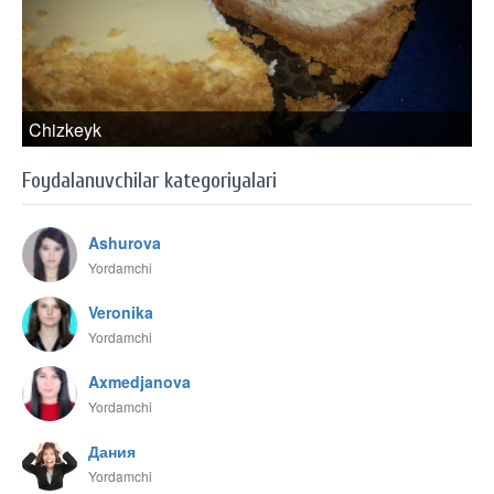
Chizkeyk
Foydalanuvchilar kategoriyalari
Ashurova
Yordamchi
Veronika
Yordamchi
Axmedjanova
Yordamchi
Дания
Yordamchi