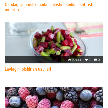
Qanday qilib oshxonada ishlashni soddalashtirish
mumkin
22441
0
0
Lavlagini pishirish usullari