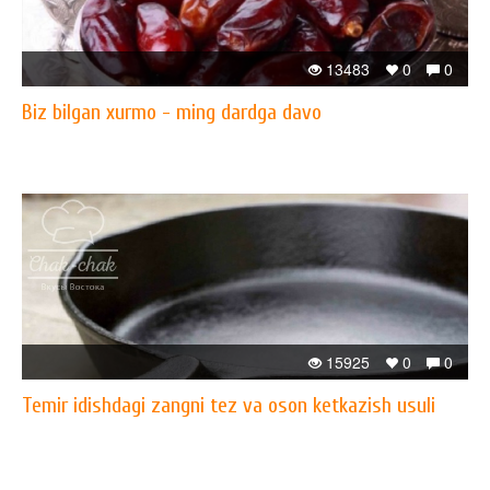
13483
0
0
Biz bilgan xurmo - ming dardga davo
15925
0
0
Temir idishdagi zangni tez va oson ketkazish usuli