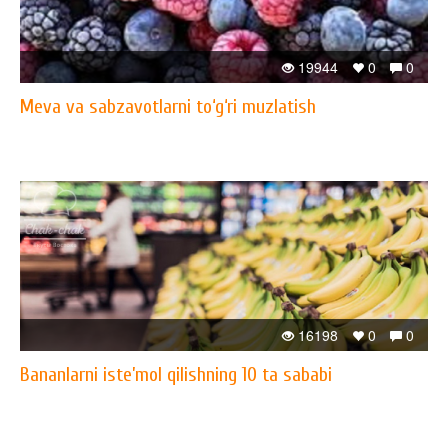
19944
0
0
Meva va sabzavotlarni to‘g‘ri muzlatish
16198
0
0
Bananlarni iste’mol qilishning 10 ta sababi