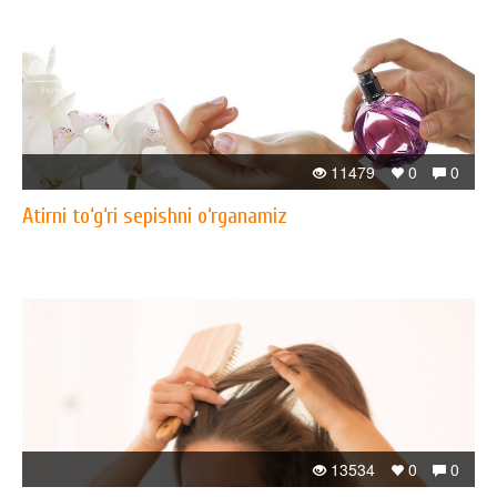
11479
0
0
Atirni to‘g‘ri sepishni o‘rganamiz
13534
0
0