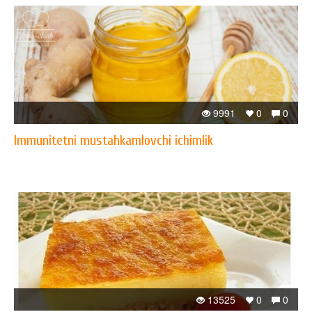
9991
0
0
Immunitetni mustahkamlovchi ichimlik
13525
0
0