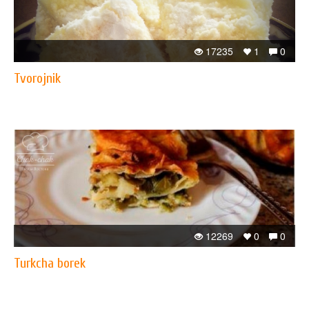
17235
1
0
Tvorojnik
12269
0
0
Turkcha borеk