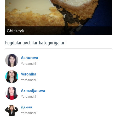
Chizkeyk
Foydalanuvchilar kategoriyalari
Ashurova
Yordamchi
Veronika
Yordamchi
Axmedjanova
Yordamchi
Дания
Yordamchi