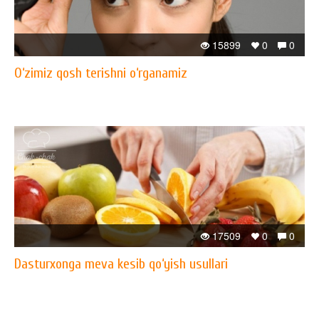
15899
0
0
O‘zimiz qosh terishni o‘rganamiz
17509
0
0
Dasturxonga meva kesib qo‘yish usullari