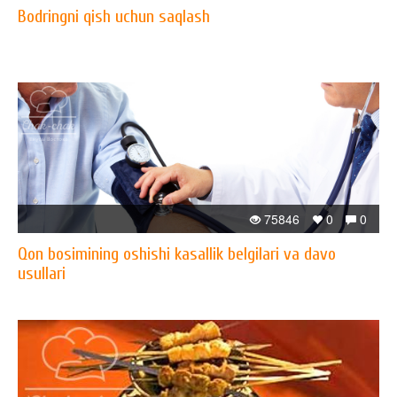
Bodringni qish uchun saqlash
75846
0
0
Qon bosimining oshishi kasallik belgilari va davo
usullari