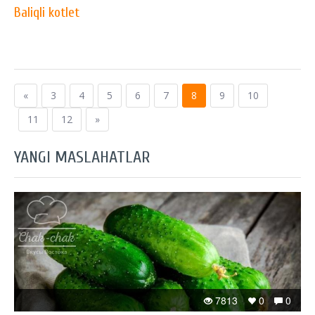
Baliqli kotlet
«
3
4
5
6
7
8
9
10
11
12
»
YANGI MASLAHATLAR
7813
0
0