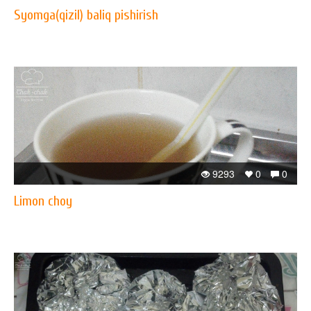
Syomga(qizil) baliq pishirish
9293
0
0
Limon choy