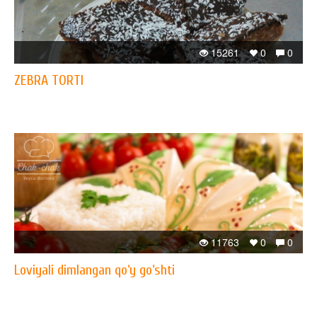
15261
0
0
ZEBRA TORTI
11763
0
0
Loviyali dimlangan qo‘y go‘shti