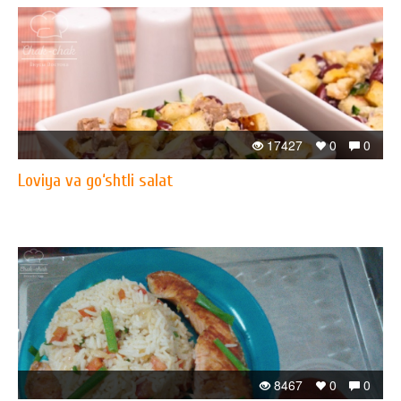
17427
0
0
Loviya va go‘shtli salat
8467
0
0