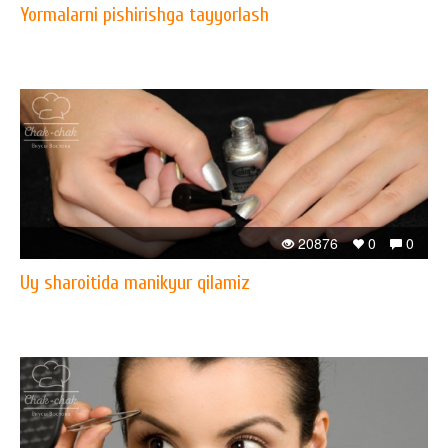
Yormalarni pishirishga tayyorlash
20876
0
0
Uy sharoitida manikyur qilamiz