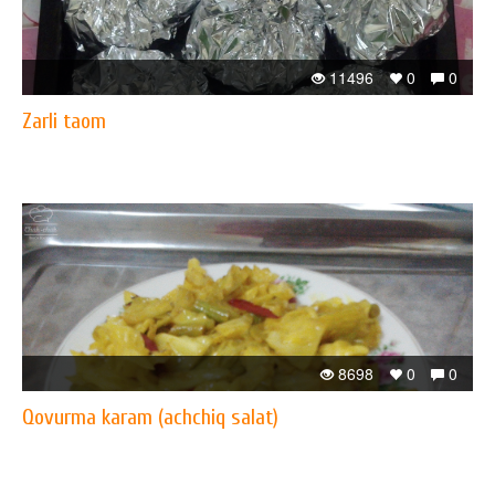
11496
0
0
Zarli taom
8698
0
0
Qovurma karam (achchiq salat)