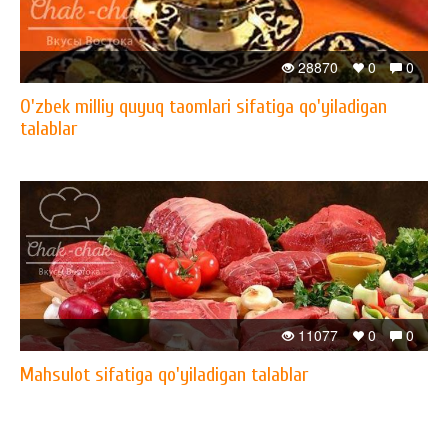
28870
0
0
O'zbek milliy quyuq taomlari sifatiga qo'yiladigan
talablar
11077
0
0
Mahsulot sifatiga qo'yiladigan talablar