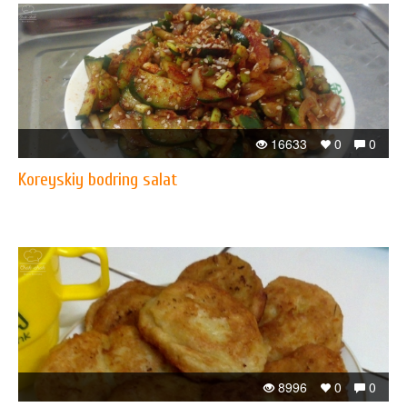
16633
0
0
Koreyskiy bodring salat
8996
0
0