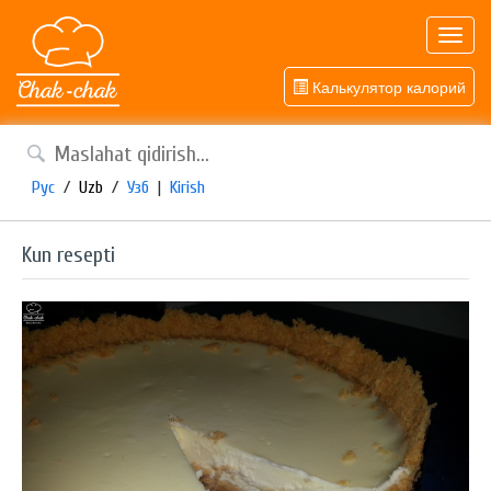
Toggl
navig
Калькулятор калорий
Рус
/
Uzb
/
Узб
|
Kirish
Kun resepti