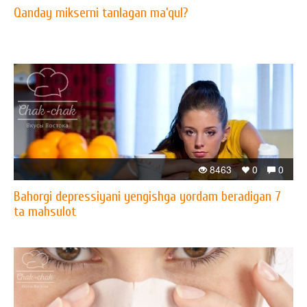
Qanday mikserni tanlagan ma’qul?
8463
0
0
Bahorgi depressiyani yengishga yordam beradigan 7
ta mahsulot