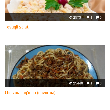
25731
1
0
Tovuqli salat
25448
1
0
Cho'zma lag'mon (qovurma)