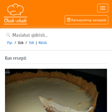
Toggl
navig
Калькулятор калорий
Рус
/
Uzb
/
Узб
|
Kirish
Kun resepti