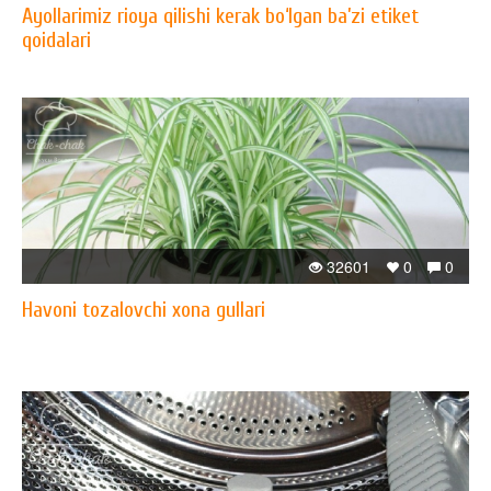
Ayollarimiz rioya qilishi kerak bo‘lgan ba’zi etiket
qoidalari
32601
0
0
Havoni tozalovchi xona gullari