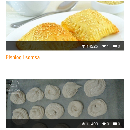
14225
1
0
Pishloqli somsa
11493
0
0