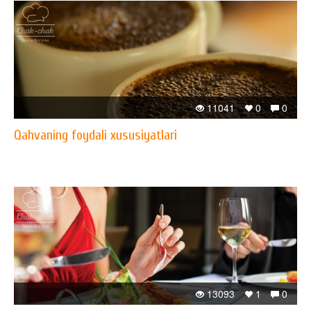
11041
0
0
Qahvaning foydali xususiyatlari
13093
1
0