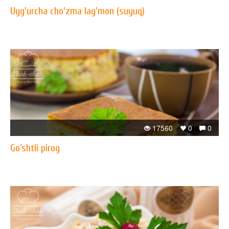
Uyg'urcha cho'zma lag'mon (suyuq)
17560
0
0
Go‘shtli pirog