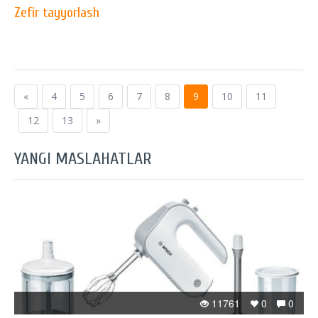
Zefir tayyorlash
«
4
5
6
7
8
9
10
11
12
13
»
YANGI MASLAHATLAR
11761
0
0