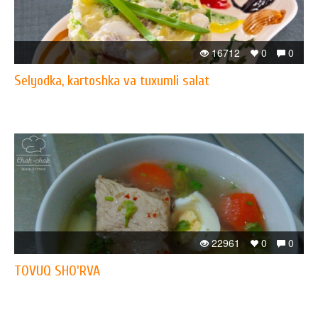
16712
0
0
Selyodka, kartoshka va tuxumli salat
22961
0
0
TOVUQ SHO'RVA