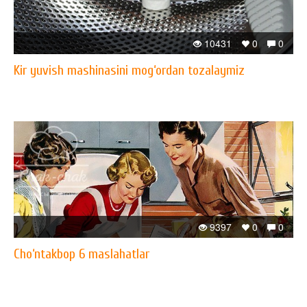
10431
0
0
Kir yuvish mashinasini mog‘ordan tozalaymiz
9397
0
0
Cho‘ntakbop 6 maslahatlar