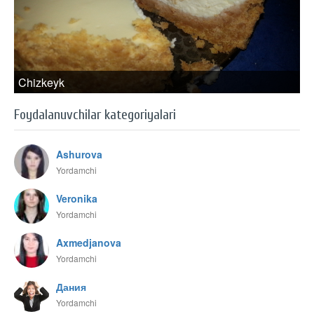
Chizkeyk
Foydalanuvchilar kategoriyalari
Ashurova
Yordamchi
Veronika
Yordamchi
Axmedjanova
Yordamchi
Дания
Yordamchi