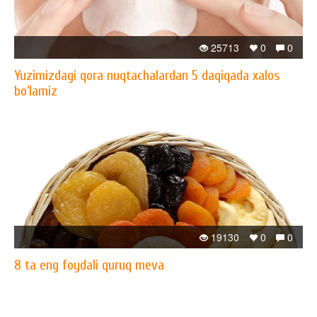
25713
0
0
Yuzimizdagi qora nuqtachalardan 5 daqiqada xalos
bo‘lamiz
19130
0
0
8 ta eng foydali quruq meva