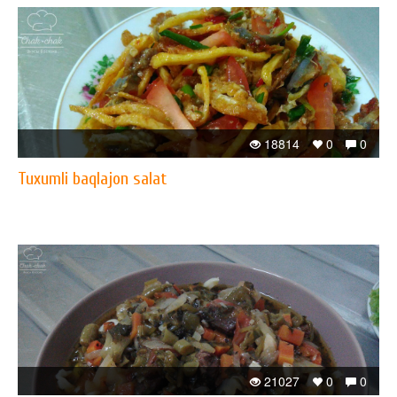
18814
0
0
Tuxumli baqlajon salat
21027
0
0