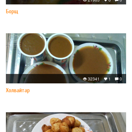
Борщ
32341
1
0
Xолвайтар