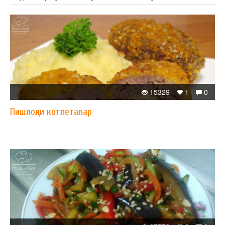
15329
1
0
Пишлоқли котлеталар