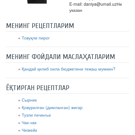
E-mail: daniya@umail.uzНе
указан
МЕНИНГ РЕЦЕПТЛАРИМ
Товуқли пирог
МЕНИНГ ФОЙДАЛИ МАСЛАҲАТЛАРИМ
Қандай қилиб оила бюджетини тежаш мумкин?
ЁҚТИРГАН РЕЦЕПТЛАР
Сырник
Қовурилган (димланган) жигар
Тузли печенъе
Чак-чак
Чизкейк