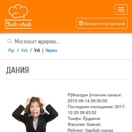
Toggl
navig
Калькулятор калорий
Рус
/
Uzb
/
Узб
|
Кириш
ДАНИЯ
Рўйхатдан ўтганлик санаси:
2015-09-14 09:30:00
Последнее посещение: 2017-
12-25 09:43:02
Тоифа: Ёрдамчи
Фаоллик: Камгап
Рейтинг: Ҳарбий ошпаз