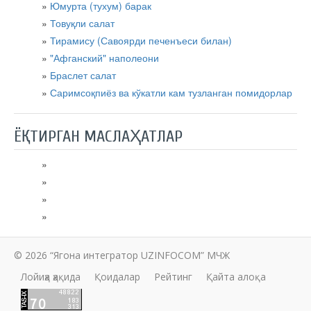
Юмурта (тухум) барак
Товуқли салат
Тирамису (Савоярди печенъеси билан)
"Афганский" наполеони
Браслет салат
Саримсоқпиёз ва кўкатли кам тузланган помидорлар
ЁҚТИРГАН МАСЛАҲАТЛАР
© 2026 “Ягона интегратор UZINFOCOM” МЧЖ
Лойиҳа ҳақида
Қоидалар
Рейтинг
Қайта алоқа