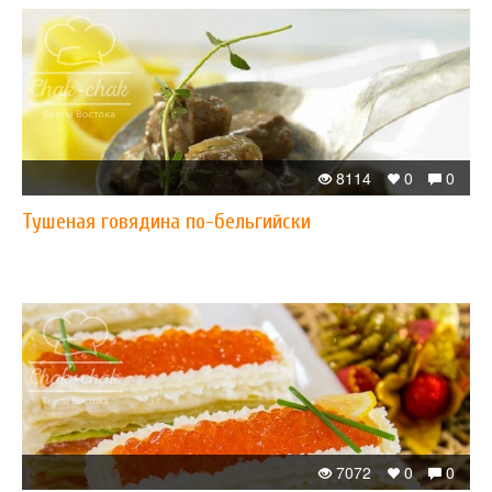
8114
0
0
Тушеная говядина по-бельгийски
7072
0
0