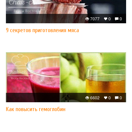
7077
0
0
9 секретов приготовления мяса
6602
0
0
Как повысить гемоглобин