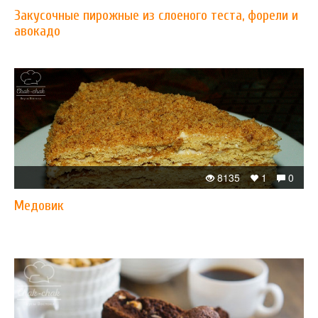
Закусочные пирожные из слоеного теста, форели и
авокадо
8135
1
0
Медовик