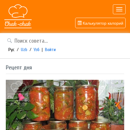
Toggl
navig
Калькулятор калорий
Рус
/
Uzb
/
Узб
|
Войти
Рецепт дня