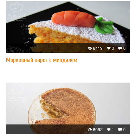
6419
0
0
Морковный пирог с миндалем
6092
1
0