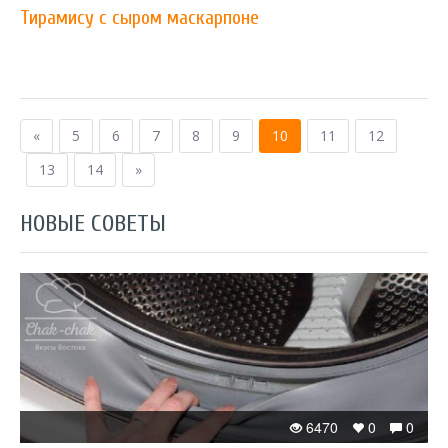
Тирамису с сыром маскарпоне
«
5
6
7
8
9
10
11
12
13
14
»
НОВЫЕ СОВЕТЫ
6470
0
0