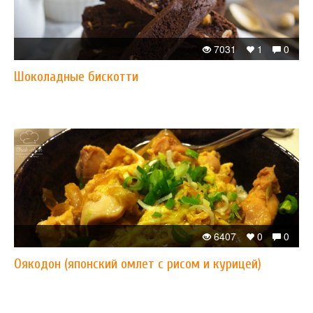
7031
1
0
Шоколадные бискотти
6407
0
0
Оякодон (японский омлет с рисом и курицей)