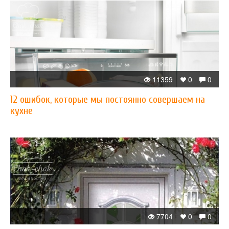
11359
0
0
12 ошибок, которые мы постоянно совершаем на
кухне
7704
0
0