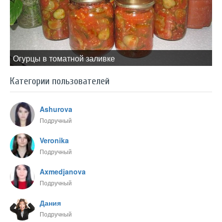
Огурцы в томатной заливке
Категории пользователей
Ashurova
Подручный
Veronika
Подручный
Axmedjanova
Подручный
Дания
Подручный