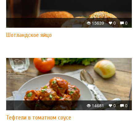
15639
0
0
Шотландское яйцо
14681
0
0
Тефтели в томатном соусе