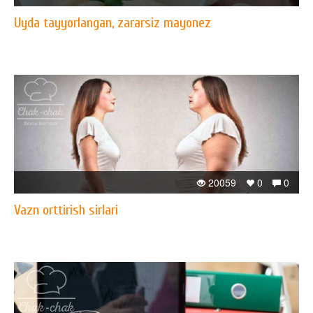
Uyda tayyorlangan, zararsiz mayonez
20059
0
0
Vazn orttirish sirlari