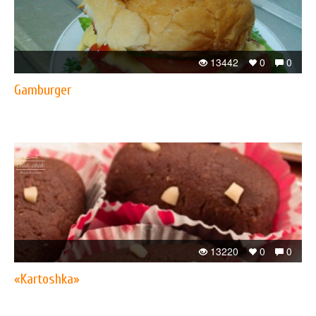
13442
0
0
Gamburger
13220
0
0
«Kartoshka»