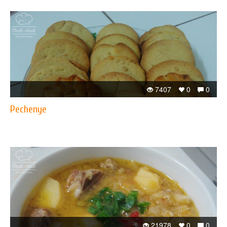
7407
0
0
Pechenye
21978
0
0