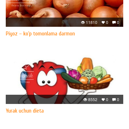
11810
0
0
Piyoz – ko’p tomonlama darmon
8552
0
0
Yurak uchun dieta