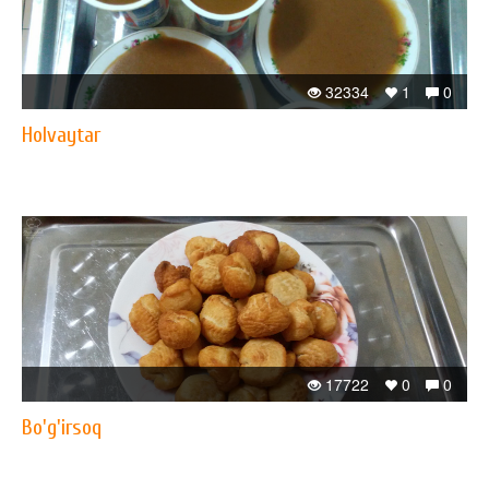
32334
1
0
Holvaytar
17722
0
0
Bo'g'irsoq