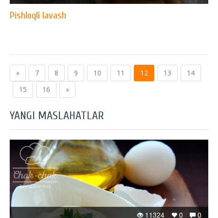
Pishloqli lavash
«
7
8
9
10
11
12
13
14
15
16
»
YANGI MASLAHATLAR
11324
0
0