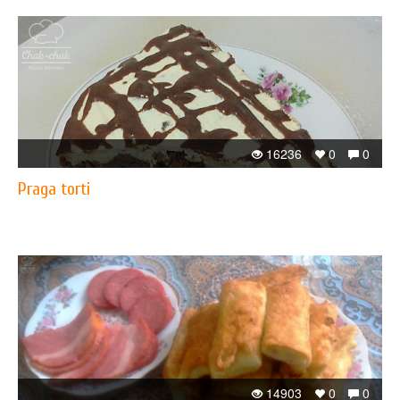
16236
0
0
Praga torti
14903
0
0