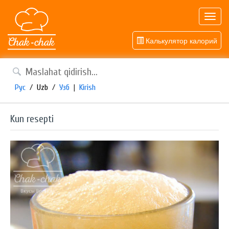
Toggl
navig
Калькулятор калорий
Рус
/
Uzb
/
Узб
|
Kirish
Kun resepti