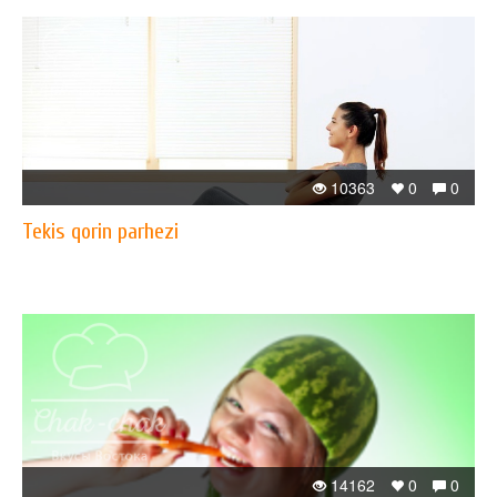
10363
0
0
Tekis qorin parhezi
14162
0
0