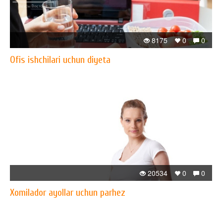
8175
0
0
Ofis ishchilari uchun diyeta
20534
0
0
Xomilador ayollar uchun parhez