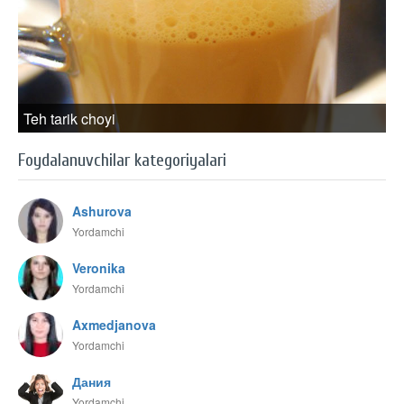
Teh tarik choyi
Foydalanuvchilar kategoriyalari
Ashurova
Yordamchi
Veronika
Yordamchi
Axmedjanova
Yordamchi
Дания
Yordamchi