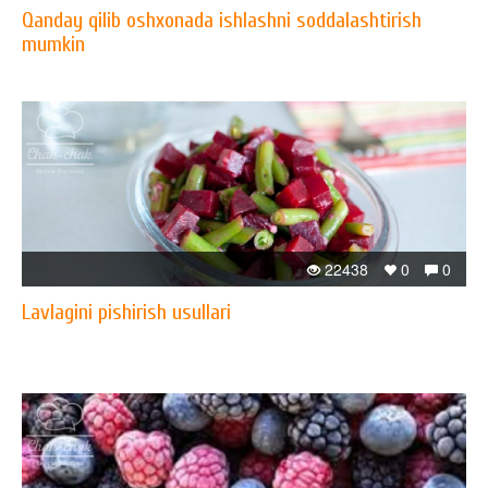
Qanday qilib oshxonada ishlashni soddalashtirish
mumkin
22438
0
0
Lavlagini pishirish usullari