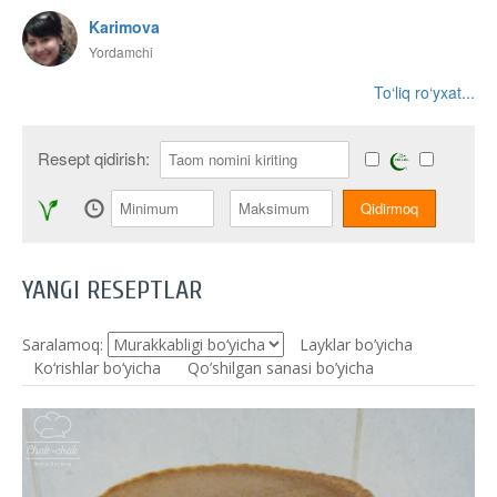
Karimova
Yordamchi
To‘liq ro‘yxat...
Resept qidirish:
YANGI RESEPTLAR
Saralamoq:
Layklar bo’yicha
Ko‘rishlar bo‘yicha
Qo’shilgan sanasi bo’yicha