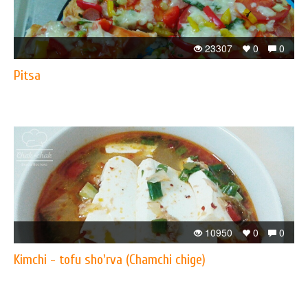
23307
0
0
Pitsa
10950
0
0
Kimchi - tofu sho'rva (Chamchi chige)