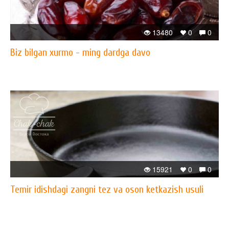
13480
0
0
Biz bilgan xurmo - ming dardga davo
15921
0
0
Temir idishdagi zangni tez va oson ketkazish usuli