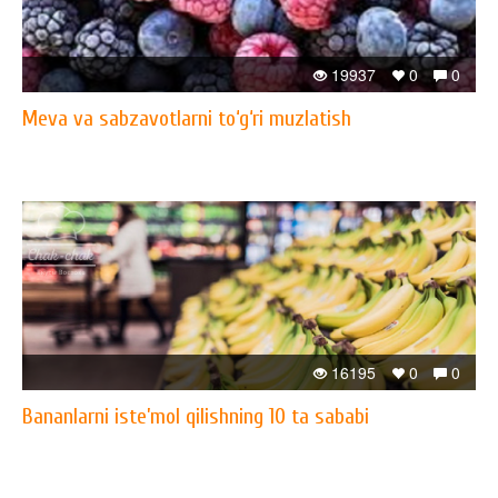
19937
0
0
Meva va sabzavotlarni to‘g‘ri muzlatish
16195
0
0
Bananlarni iste’mol qilishning 10 ta sababi