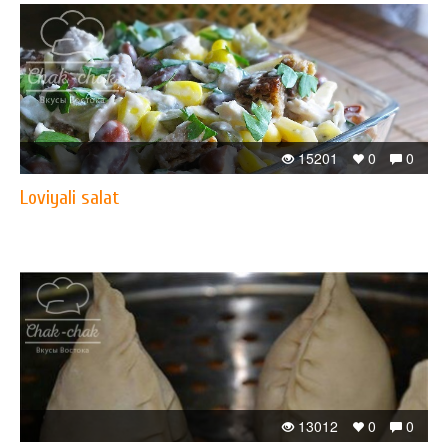
15201
0
0
Loviyali salat
13012
0
0