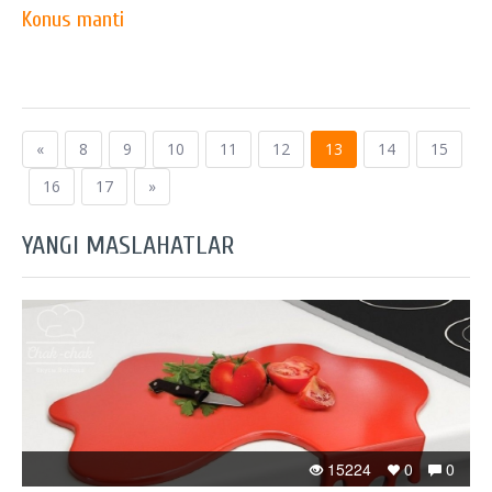
Konus manti
«
8
9
10
11
12
13
14
15
16
17
»
YANGI MASLAHATLAR
15224
0
0