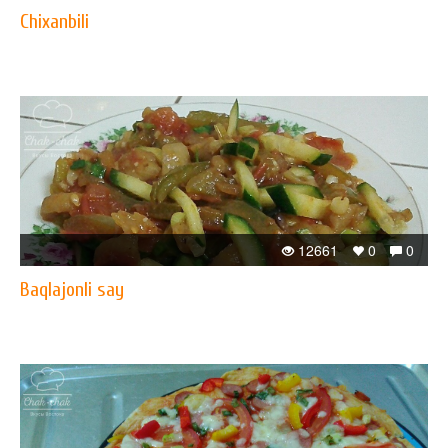
Chixanbili
12661
0
0
Baqlajonli say