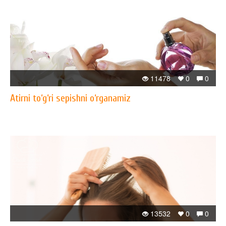
11478
0
0
Atirni to‘g‘ri sepishni o‘rganamiz
13532
0
0