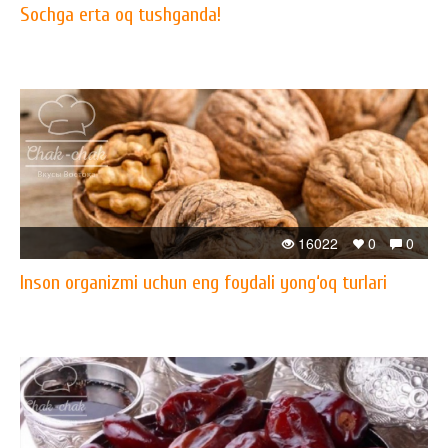
Sochga erta oq tushganda!
16022
0
0
Inson organizmi uchun eng foydali yong‘oq turlari