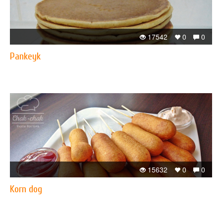
17542
0
0
Pankeyk
15632
0
0
Korn dog