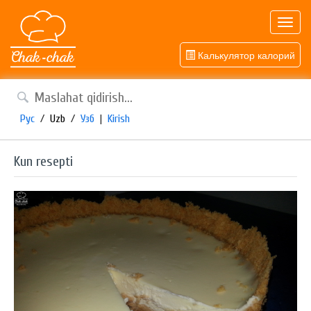
Toggl
navig
Калькулятор калорий
Рус
/
Uzb
/
Узб
|
Kirish
Kun resepti