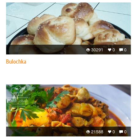
30291
0
0
Bulochka
21588
0
0