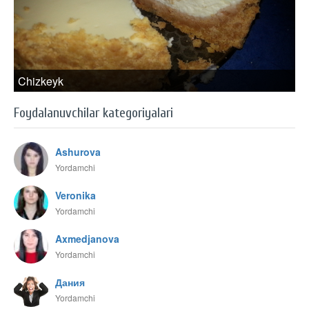
Chizkeyk
Foydalanuvchilar kategoriyalari
Ashurova
Yordamchi
Veronika
Yordamchi
Axmedjanova
Yordamchi
Дания
Yordamchi