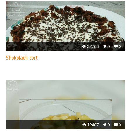
32763
0
0
Shokoladli tort
12407
0
0