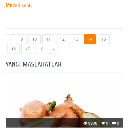
Mevali salat
«
9
10
11
12
13
14
15
16
17
18
»
YANGI MASLAHATLAR
9908
0
0