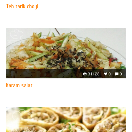
Teh tarik choyi
31128
0
0
Karam salat