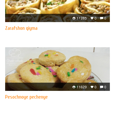
11285
0
0
Zarafshon qiyma
11629
0
0
Pesochnoye pechenye