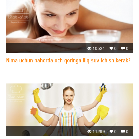
10524
0
0
Nima uchun nahorda och qoringa iliq suv ichish kerak?
11299
0
0