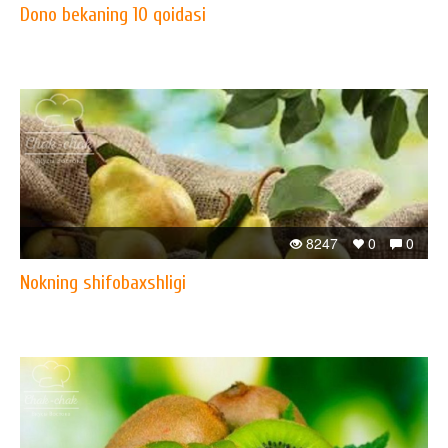
Dono bekaning 10 qoidasi
8247
0
0
Nokning shifobaxshligi