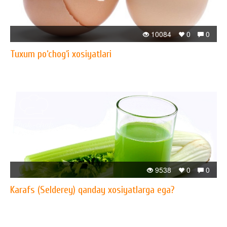
10084
0
0
Tuxum po‘chog‘i xosiyatlari
9538
0
0
Karafs (Selderey) qanday xosiyatlarga ega?