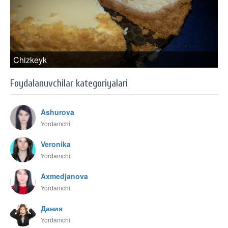
Chizkeyk
Foydalanuvchilar kategoriyalari
Ashurova
Yordamchi
Veronika
Yordamchi
Axmedjanova
Yordamchi
Дания
Yordamchi