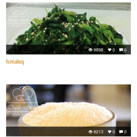
9898
0
0
Ismaloq
8213
0
0