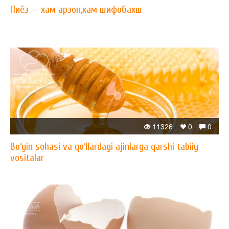
Пиёз — xам арзон,xам шифобахш
11326
0
0
Bo‘yin sohasi va qo‘llardagi ajinlarga qarshi tabiiy
vositalar