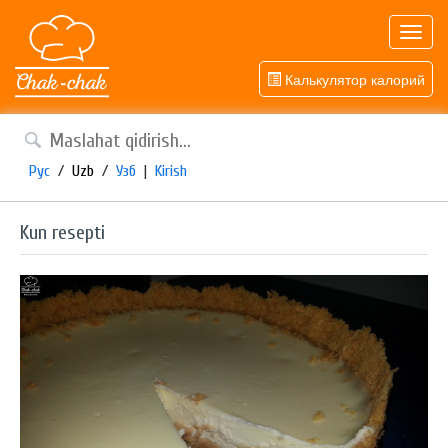
Toggl
navig
Калькулятор калорий
Рус
/
Uzb
/
Узб
|
Kirish
Kun resepti