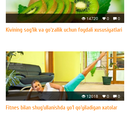
14720
0
0
Kivining sog‘lik va go‘zallik uchun foydali xususiyatlari
12018
0
0
Fitnes bilan shug‘ullanishda yo‘l qo‘yiladigan xatolar