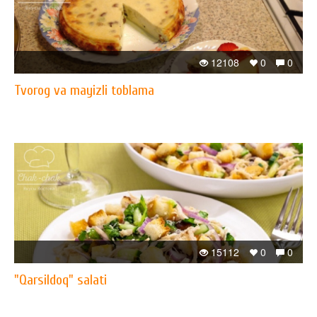
12108
0
0
Tvorog va mayizli toblama
15112
0
0
"Qarsildoq" salati