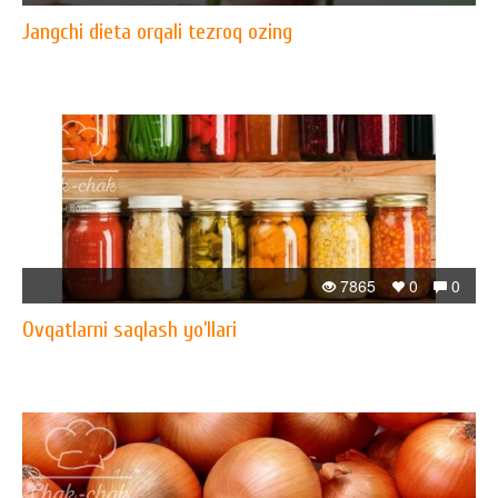
Jangchi dieta orqali tezroq ozing
7865
0
0
Ovqatlarni saqlash yo’llari