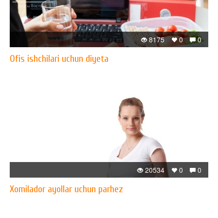
8175
0
0
Ofis ishchilari uchun diyeta
20534
0
0
Xomilador ayollar uchun parhez