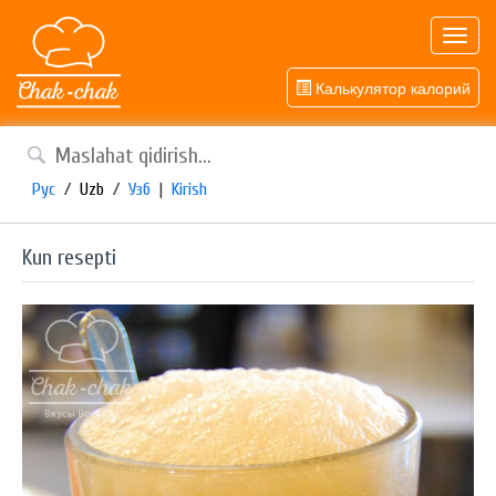
Toggl
navig
Калькулятор калорий
Рус
/
Uzb
/
Узб
|
Kirish
Kun resepti