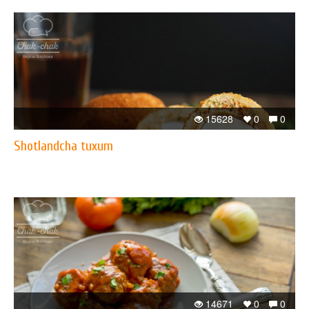
15628
0
0
Shotlandcha tuxum
14671
0
0