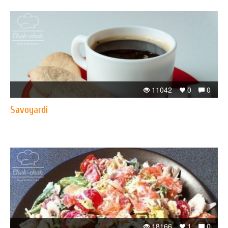
11042
0
0
Savoyardi
18166
1
0