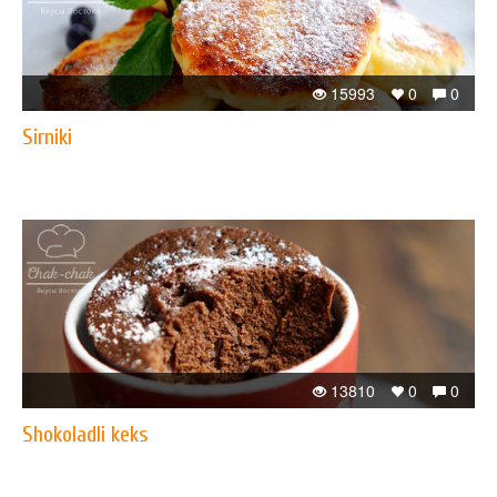
15993
0
0
Sirniki
13810
0
0
Shokoladli keks