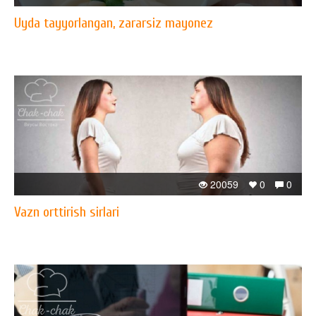
Uyda tayyorlangan, zararsiz mayonez
20059
0
0
Vazn orttirish sirlari