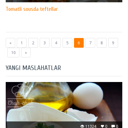
Tomatli sousda teftellar
«
1
2
3
4
5
6
7
8
9
10
»
YANGI MASLAHATLAR
11324
0
0