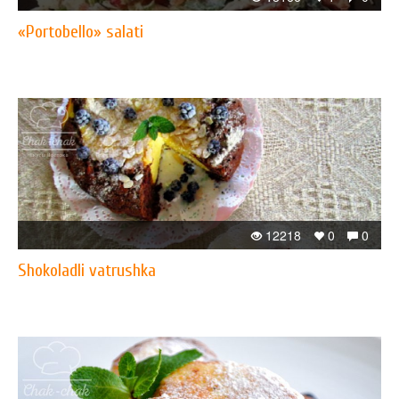
«Portobello» salati
12218
0
0
Shokoladli vatrushka