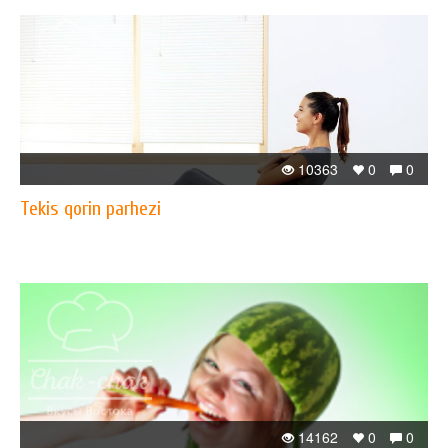
10363
0
0
Tekis qorin parhezi
14162
0
0