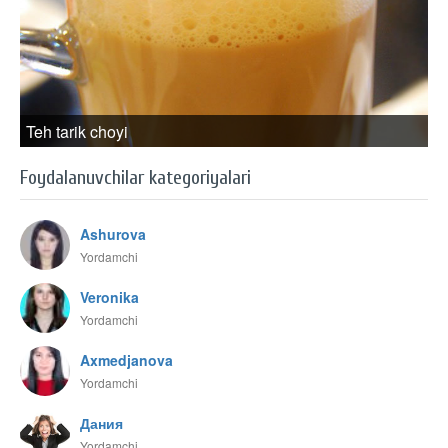
Teh tarik choyi
Foydalanuvchilar kategoriyalari
Ashurova
Yordamchi
Veronika
Yordamchi
Axmedjanova
Yordamchi
Дания
Yordamchi