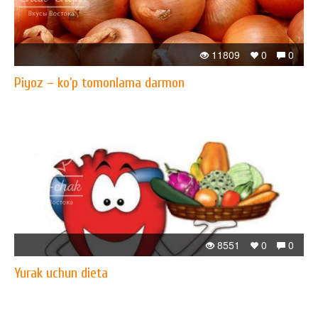
11809
0
0
Piyoz – ko’p tomonlama darmon
8551
0
0
Yurak uchun dieta