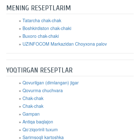
MENING RESEPTLARIM
Tatarcha chak-chak
Boshkirdiston chak-chaki
Buxoro chak-chaki
UZINFOCOM Markazidan Choyxona palov
YOQTIRGAN RESEPTLAR
Qovurilgan (dimlangan) jigar
Qovurma chuchvara
Chak-chak
Chak-chak
Gampan
Antiqa baqlajon
​Qo‘ziqorinli tuxum
​Sarimsoqli kartoshka