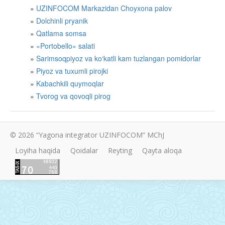
UZINFOCOM Markazidan Choyxona palov
Dolchinli pryanik
Qatlama somsa
«Portobello» salati
Sarimsoqpiyoz va ko‘katli kam tuzlangan pomidorlar
Piyoz va tuxumli pirojki
Kabachkili quymoqlar
Tvorog va qovoqli pirog
© 2026 “Yagona integrator UZINFOCOM” MChJ
Loyiha haqida
Qoidalar
Reyting
Qayta aloqa