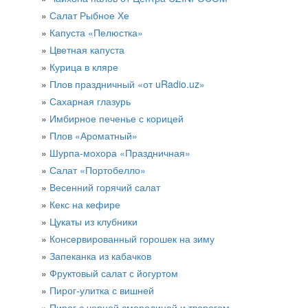
Салат Рыбное Хе
Капуста «Пелюстка»
Цветная капуста
Курица в кляре
Плов праздничный «от uRadio.uz»
​Сахарная глазурь
Имбирное печенье с корицей
Плов «Ароматный»
Шурпа-мохора «Праздничная»
Салат «Портобелло»
Весенний горячий салат
Кекс на кефире
Цукаты из клубники
Консервированный горошек на зиму
Запеканка из кабачков
Фруктовый салат с йогуртом
Пирог-улитка с вишней
Пирог с черной смородиной и творогом