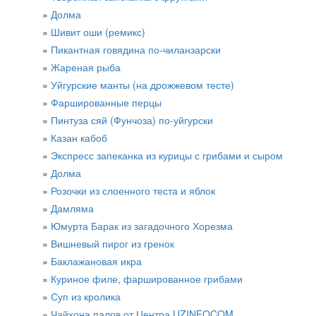
Долма
Шивит оши (ремикс)
Пикантная говядина по-чиланзарски
Жареная рыба
Уйгурские манты (на дрожжевом тесте)
Фаршированные перцы
Пинтуза сяй (Фунчоза) по-уйгурски
Казан кабоб
Экспресс запеканка из курицы с грибами и сыром
Долма
Розочки из слоенного теста и яблок
Дамляма
Юмурта Барак из загадочного Хорезма
Вишневый пирог из гренок
Баклажановая икра
​Куриное филе, фаршированное грибами
Суп из кролика
Чайхона палов от Центра UZINFOCOM