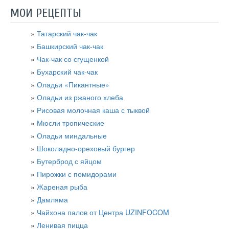
МОИ РЕЦЕПТЫ
Татарский чак-чак
Башкирский чак-чак
Чак-чак со сгущенкой
Бухарский чак-чак
Оладьи «Пикантные»
Оладьи из ржаного хлеба
Рисовая молочная каша с тыквой
Мюсли тропические
Оладьи миндальные
Шоколадно-ореховый бургер
Бутерброд с яйцом
Пирожки с помидорами
Жареная рыба
Дамляма
Чайхона палов от Центра UZINFOCOM
Ленивая пицца