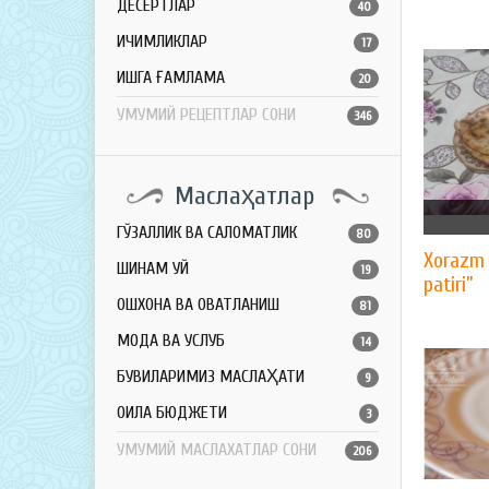
ДЕСЕРТЛАР
40
ИЧИМЛИКЛАР
17
ҚИШГА ҒАМЛАМА
20
УМУМИЙ РЕЦЕПТЛАР СОНИ
346
Маслаҳатлар
ГЎЗАЛЛИК ВА САЛОМАТЛИК
80
Xorazm 
ШИНАМ УЙ
19
patiri”
ОШХОНА ВА ОВҚАТЛАНИШ
81
МОДА ВА УСЛУБ
14
БУВИЛАРИМИЗ МАСЛАҲАТИ
9
ОИЛА БЮДЖЕТИ
3
УМУМИЙ МАСЛАХАТЛАР СОНИ
206