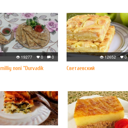
19277
0
0
12652
0
milliy noni “Durvadik
Светаевский