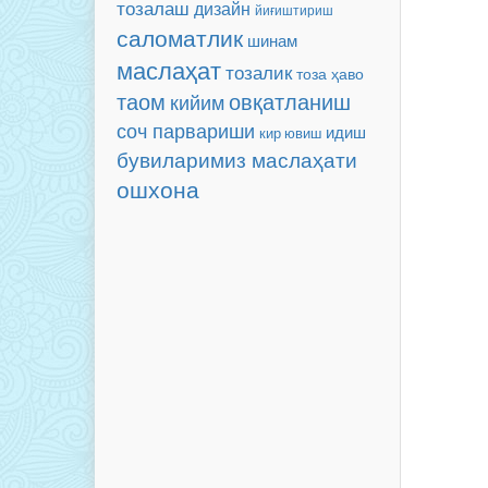
тозалаш
дизайн
йиғиштириш
саломатлик
шинам
маслаҳат
тозалик
тоза ҳаво
таом
овқатланиш
кийим
соч парвариши
идиш
кир ювиш
бувиларимиз маслаҳати
ошхона