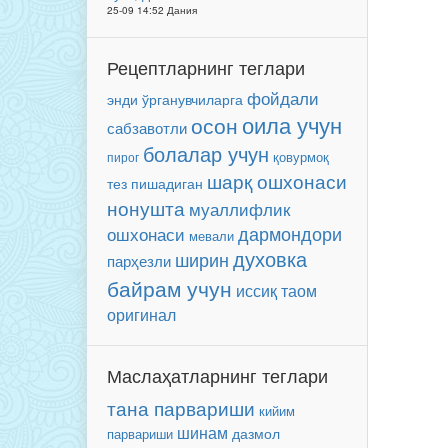
25-09 14:52 Дания
Рецептларнинг теглари
фойдали
энди ўрганувчиларга
оила учун
осон
сабзавотли
болалар учун
пирог
қовурмоқ
шарқ ошхонаси
тез пишадиган
нонушта
муаллифлик
ошхонаси
дармондори
мевали
духовка
ширин
парҳезли
байрам учун
иссиқ таом
оригинал
Маслаҳатларнинг теглари
тана парвариши
кийим
шинам
парвариши
дазмол