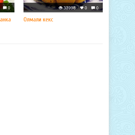
0
33998
0
0
канка
Олмали кекс