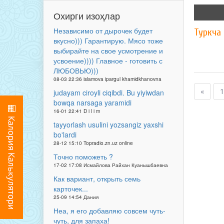
Охирги изоҳлар
Независимо от дырочек будет
Туркча
вкусно))) Гарантирую. Мясо тоже
выбирайте на свое усмотрение и
усвоение)))) Главное - готовить с
ЛЮБОВЬЮ)))
08-03 22:36 islamova ipargul khamidkhanovna
«
1
judayam ciroyli ciqibdi. Bu yiyiwdan
bowqa narsaga yaramidi
16-01 22:41 D i l i m
tayyorlash usulini yozsangiz yaxshi
bo'lardi
28-12 15:10 Topradio.zn.uz online
Точно поможеть ?
17-02 17:08 Исмайлова Райхан Куанышбаевна
Как вариант, открыть семь
карточек...
25-09 14:54 Дания
Неа, я его добавляю совсем чуть-
чуть, для запаха!