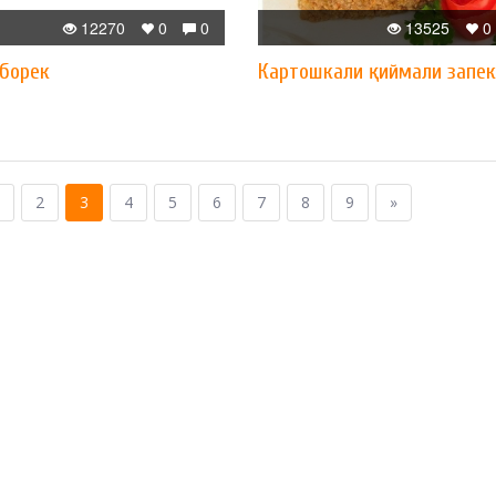
12270
0
0
13525
0
 борек
Картошкали қиймали запе
2
3
4
5
6
7
8
9
»