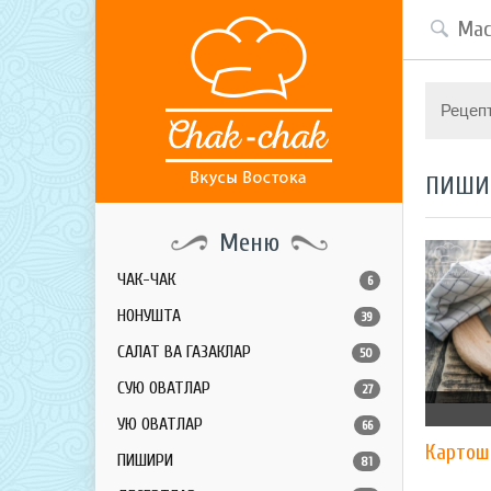
Рецеп
ПИШИ
Меню
ЧАК-ЧАК
6
НОНУШТА
39
САЛАТ ВА ГАЗАКЛАР
50
СУЮҚ ОВҚАТЛАР
27
ҚУЮҚ ОВҚАТЛАР
66
Картош
ПИШИРИҚ
81