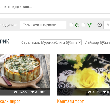
т қидириш:
РИҚ
Сараламоқ:
Лайклар бўйич
16227
3
0
9198
0
кали пирог
Каштали торт