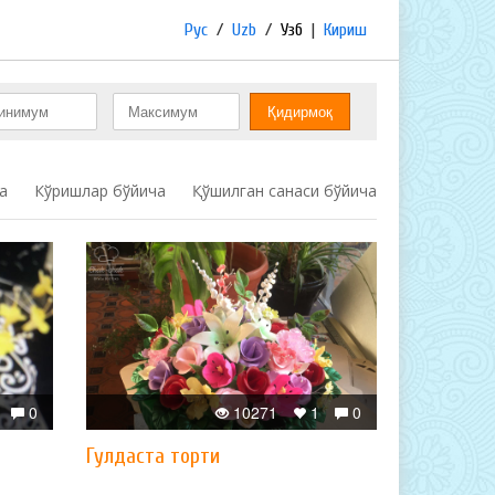
Рус
/
Uzb
/
Узб
|
Кириш
а
Кўришлар бўйича
Қўшилган санаси бўйича
0
10271
1
0
Гулдаста торти