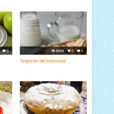
0
8889
0
0
Творогли чиғаноқчалар