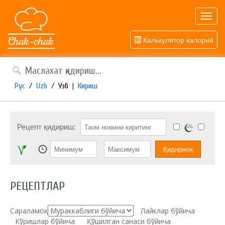
Toggl
navig
Калькулятор калорий
Рус
/
Uzb
/
Узб
|
Кириш
Рецепт қидириш:
РЕЦЕПТЛАР
Сараламоқ:
Лайклар бўйича
Кўришлар бўйича
Қўшилган санаси бўйича