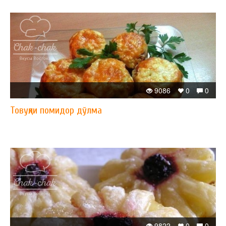
9086
0
0
Товуқли помидор дўлма
9822
0
0