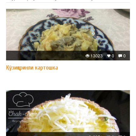
13023
0
0
Қўзиқоринли картошка