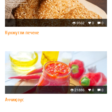
9562
0
0
Кунжутли печене
21886
0
0
Аччиқ соус