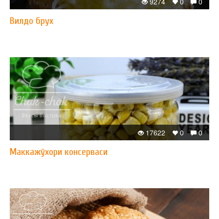
9274
0
0
Вилдо брух
17622
0
0
Маккажўхори консерваси