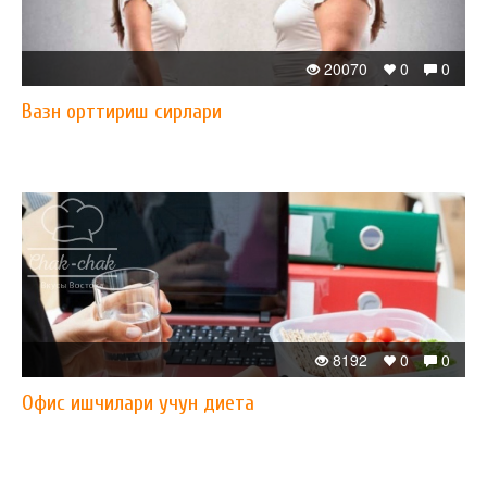
20070
0
0
Вазн орттириш сирлари
8192
0
0
Офис ишчилари учун диета