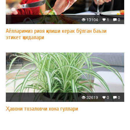
13104
1
0
Аёлларимиз риоя қилиши керак бўлган баъзи
этикет қоидалари
32619
0
0
Ҳавони тозаловчи хона гуллари