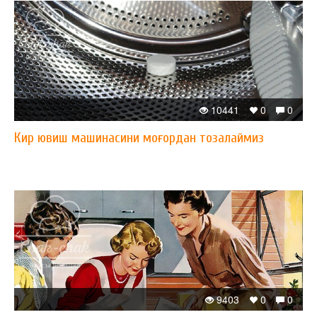
10441
0
0
Кир ювиш машинасини моғордан тозалаймиз
9403
0
0