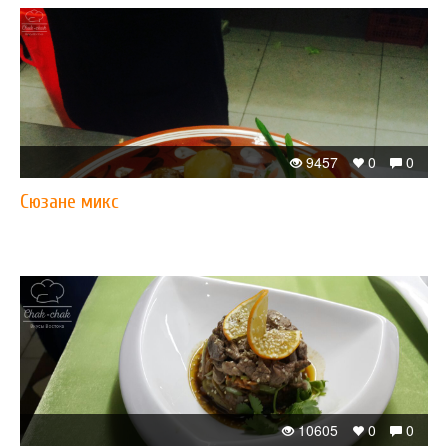
9457
0
0
Сюзане микс
10605
0
0