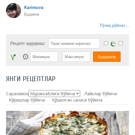
Karimova
Ёрдамчи
Тўлиқ рўйхат...
Рецепт қидириш:
ЯНГИ РЕЦЕПТЛАР
Сараламоқ:
Лайклар бўйича
Кўришлар бўйича
Қўшилган санаси бўйича