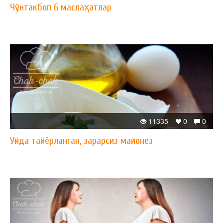
Чўнтакбоп 6 маслаҳатлар
11335
0
0
Уйда тайёрланган, зарарсиз майонез