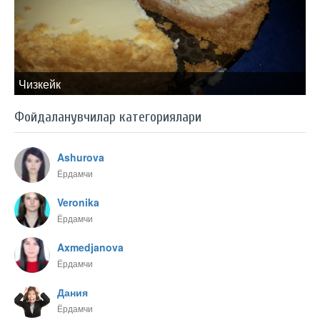
Чизкейк
Фойдаланувчилар категориялари
Ashurova
Ёрдамчи
Veronika
Ёрдамчи
Axmedjanova
Ёрдамчи
Дания
Ёрдамчи