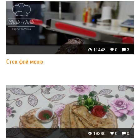
11448
0
3
Стек флй меню
19280
0
0