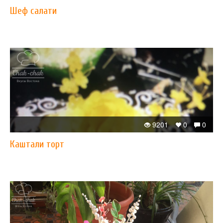
Шеф салати
9201
0
0
Каштали торт