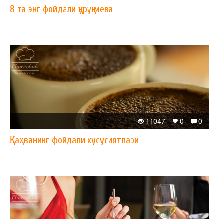
8 та энг фойдали қуруқ мева
11047
0
0
Қаҳванинг фойдали хусусиятлари