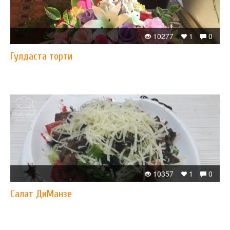
10277
1
0
Гулдаста торти
10357
1
0
Салат ДиМанзе