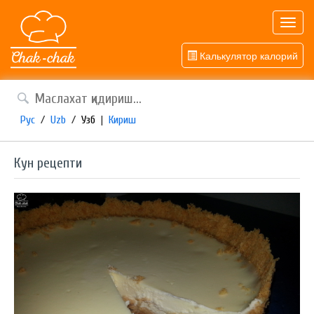
Toggl
navig
Калькулятор калорий
Рус
/
Uzb
/
Узб
|
Кириш
Кун рецепти