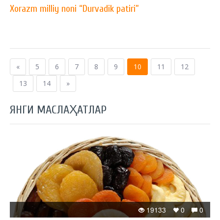
Xorazm milliy noni “Durvadik patiri”
«
5
6
7
8
9
10
11
12
13
14
»
ЯНГИ МАСЛАҲАТЛАР
19133
0
0