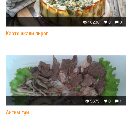
16236
3
0
Картошкали пирог
9679
0
1
Ансим гуи